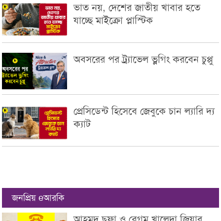
ভাত নয়, দেশের জাতীয় খাবার হতে
যাচ্ছে মাইক্রো প্লাস্টিক
অবসরের পর ট্র্যাভেল ভ্লগিং করবেন চুপ্পু
প্রেসিডেন্ট হিসেবে জেবুকে চান ল্যারি দ্য
ক্যাট
জনপ্রিয় eআরকি
আহমদ ছফা ও বেগম খালেদা জিয়ার