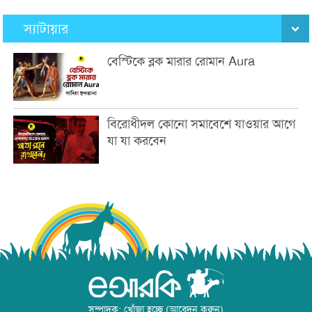
স্যাটায়ার
বেস্টিকে ব্লক মারার রোমান Aura
বিরোধীদল কোনো সমাবেশে যাওয়ার আগে
যা যা করবেন
সম্পাদক: খোঁজা হচ্ছে (আবেদন করুন)