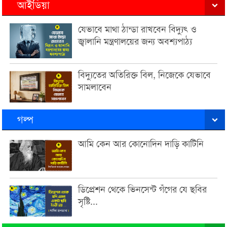
আইডিয়া
যেভাবে মাথা ঠান্ডা রাখবেন বিদ্যুৎ ও
জ্বালানি মন্ত্রণালয়ের জন্য অবশ্যপাঠ্য
বিদ্যুতের অতিরিক্ত বিল, নিজেকে যেভাবে
সামলাবেন
গল্প
আমি কেন আর কোনোদিন দাড়ি কাটিনি
ডিপ্রেশন থেকে ভিনসেন্ট গঁগের যে ছবির
সৃষ্টি...