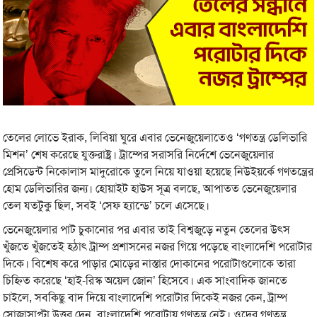
তেলের লোভে ইরাক, লিবিয়া ঘুরে এবার ভেনেজুয়েলাতেও ‘গণতন্ত্র ডেলিভারি
মিশন’ শেষ করেছে যুক্তরাষ্ট্র। ট্রাম্পের সরাসরি নির্দেশে ভেনেজুয়েলার
প্রেসিডেন্ট নিকোলাস মাদুরোকে তুলে নিয়ে যাওয়া হয়েছে নিউইয়র্কে গণতন্ত্রের
হোম ডেলিভারির জন্য। হোয়াইট হাউস সূত্র বলছে, আপাতত ভেনেজুয়েলার
তেল যতটুকু ছিল, সবই ‘সেফ হ্যান্ডে’ চলে এসেছে।
ভেনেজুয়েলার পাট চুকানোর পর এবার তাই বিশ্বজুড়ে নতুন তেলের উৎস
খুঁজতে খুঁজতেই হঠাৎ ট্রাম্প প্রশাসনের নজর গিয়ে পড়েছে বাংলাদেশি পরোটার
দিকে। বিশেষ করে পাড়ার মোড়ের নাস্তার দোকানের পরোটাগুলোকে তারা
চিহ্নিত করেছে ‘হাই-রিস্ক অয়েল জোন’ হিসেবে। এক সাংবাদিক জানতে
চাইলে, সবকিছু বাদ দিয়ে বাংলাদেশি পরোটার দিকেই নজর কেন, ট্রাম্প
সোজাসাপ্টা উত্তর দেন, বাংলাদেশি পরোটায় গণতন্ত্র নেই। ওদের গণতন্ত্র