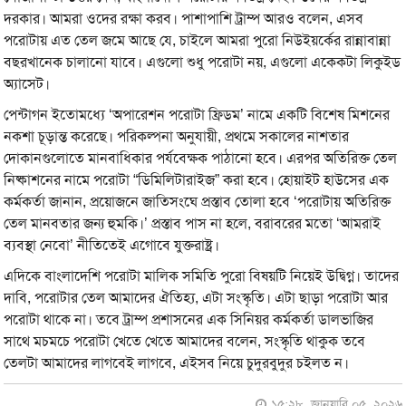
দরকার। আমরা ওদের রক্ষা করব। পাশাপাশি ট্রাম্প আরও বলেন, এসব
পরোটায় এত তেল জমে আছে যে, চাইলে আমরা পুরো নিউইয়র্কের রান্নাবান্না
বছরখানেক চালানো যাবে। এগুলো শুধু পরোটা নয়, এগুলো একেকটা লিকুইড
অ্যাসেট।
পেন্টাগন ইতোমধ্যে ‘অপারেশন পরোটা ফ্রিডম’ নামে একটি বিশেষ মিশনের
নকশা চূড়ান্ত করেছে। পরিকল্পনা অনুযায়ী, প্রথমে সকালের নাশতার
দোকানগুলোতে মানবাধিকার পর্যবেক্ষক পাঠানো হবে। এরপর অতিরিক্ত তেল
নিষ্কাশনের নামে পরোটা “ডিমিলিটারাইজ” করা হবে। হোয়াইট হাউসের এক
কর্মকর্তা জানান, প্রয়োজনে জাতিসংঘে প্রস্তাব তোলা হবে ‘পরোটায় অতিরিক্ত
তেল মানবতার জন্য হুমকি।’ প্রস্তাব পাস না হলে, বরাবরের মতো ‘আমরাই
ব্যবস্থা নেবো’ নীতিতেই এগোবে যুক্তরাষ্ট্র।
এদিকে বাংলাদেশি পরোটা মালিক সমিতি পুরো বিষয়টি নিয়েই উদ্বিগ্ন। তাদের
দাবি, পরোটার তেল আমাদের ঐতিহ্য, এটা সংস্কৃতি। এটা ছাড়া পরোটা আর
পরোটা থাকে না। তবে ট্রাম্প প্রশাসনের এক সিনিয়র কর্মকর্তা ডালভাজির
সাথে মচমচে পরোটা খেতে খেতে আমাদের বলেন, সংস্কৃতি থাকুক তবে
তেলটা আমাদের লাগবেই লাগবে, এইসব নিয়ে চুদুরবুদুর চইলত ন।
১৫:২৮, জানুয়ারি ০৫, ২০২৬