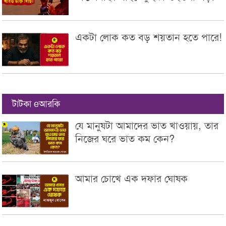
একটা লোক কত বড় শয়তান হতে পারে!
টাটকা eআরকি
যে মানুষটা আমাদের ভাত খাওয়ায়, তার
নিজের ঘরে ভাত কম কেন?
আমার চোখে এক দফার ঘোষক