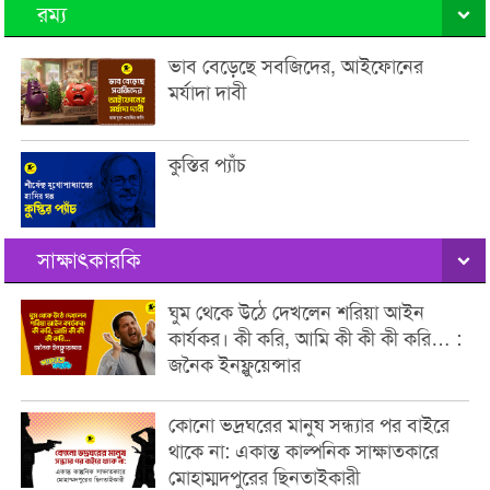
রম্য
ভাব বেড়েছে সবজিদের, আইফোনের
মর্যাদা দাবী
কুস্তির প্যাঁচ
সাক্ষাৎকারকি
ঘুম থেকে উঠে দেখলেন শরিয়া আইন
কার্যকর। কী করি, আমি কী কী কী করি… :
জনৈক ইনফ্লুয়েন্সার
কোনো ভদ্রঘরের মানুষ সন্ধ্যার পর বাইরে
থাকে না: একান্ত কাল্পনিক সাক্ষাতকারে
মোহাম্মদপুরের ছিনতাইকারী