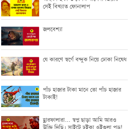
সেই বিখ্যাত ফোনালাপ
জলবেশ্যা
যে কারণে স্বর্গে বন্দুক নিয়ে ঢোকা নিষেধ
পাঁচ হাজার টাকা মানে তো পাঁচ হাজার
টাকাই!
হ্লারফালারা… স্বপ্ন ছাড়া আমি আরও
উক্তি দিছি। সাইটে ঢুইকা ওইগুলা পড়!