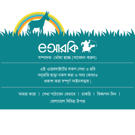
সম্পাদক: খোঁজা হচ্ছে (আবেদন করুন)
এই ওয়েবসাইটের সকল লেখা ও ছবি
অনুমতি ছাড়া নকল করা ও অন্য কোথাও
প্রকাশ করা সম্পূর্ণ আইনসম্মত |
আমরা কারা
লেখা পাঠাবেন যেভাবে
চাকরি
বিজ্ঞাপন দিন
যোগাযোগ বিভিন্ন উপায়