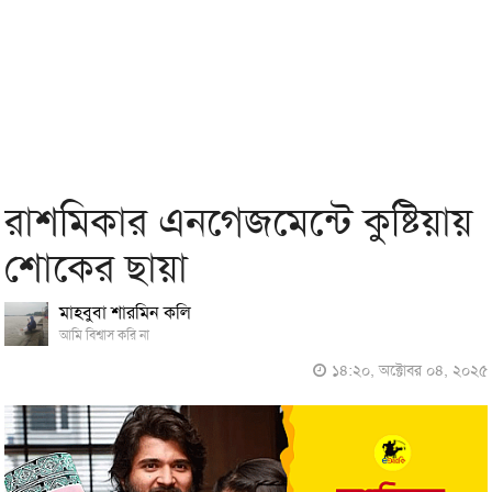
রাশমিকার এনগেজমেন্টে কুষ্টিয়ায়
শোকের ছায়া
মাহবুবা শারমিন কলি
আমি বিশ্বাস করি না
১৪:২০, অক্টোবর ০৪, ২০২৫