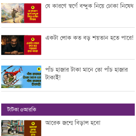
যে কারণে স্বর্গে বন্দুক নিয়ে ঢোকা নিষেধ
একটা লোক কত বড় শয়তান হতে পারে!
পাঁচ হাজার টাকা মানে তো পাঁচ হাজার
টাকাই!
টাটকা eআরকি
আরেক জন্মে বিড়াল হবো