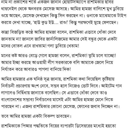
নাম না প্রকাশের শর্তে একজন জানান হোয়াটসঅ্যাপে রাশমিকার ছবির
থাম্বনেইল থেকে অনবরত মেসেজ আসছে। আমির হামজা বালিশে মুখ ডুবিয়ে
শুয়ে আছেন, মেসেজ দেখছেন কিন্তু সিন করছেন না। ওনাকে মাঝেমাঝে টাইপ
করতে দেখা যাচ্ছে, ‘হাউ কুড ইউ… রাশু!’ কিন্তু পরক্ষণেই মুছে ফেলছেন।
কান্না বিজড়িত কণ্ঠে আমির হামজা বলেন, রাশমিকা এভাবে ধোঁকা দেবে
জানতাম না! জানলে জাবির জার্নালিজমের আমার সেই বন্ধুর থেকে একটা
মদের বোতল এনে রাখতাম! গলা ডুবিয়ে খেতাম!
মনের কষ্ট আরও বেড়ে গেলে হামজা বলেন, রাশমিকা! তুমি চলে যাচ্ছো!
আমার ইচ্ছা করছে আওয়ামী লীগ সরকারকে বলি আমাকে জেলে নিয়ে
নির্যাতন করে আবারও পাগলা বানিয়ে দিক!
আমির হামজার এক ঘনিষ্ঠ সূত্র জানায়, রাশমিকা কথা দিয়েছিল কুষ্টিয়ায়
নির্বাচনী প্রচারণায় অংশ নেবে, সম্ভব হলে নিজেও ভোট দিবে। আইটেম গান
লাগলেও নির্দ্বিধায় জানাতে বলেছিল। সে এভাবে ধোঁকা দেবে তাও
বাংলাদেশের সম্ভাব্য নির্বাচনের মাসেই এটা আমির হামজা মেনে নিতে
পারছেন না। এজন্য রাশমিকার কোনো মেসেজ, ফোনের জবাব দিচ্ছেন না।
তবে আমির হামজা একটা বিকল্প ভাবছেন।
রাশমিকাকে পি‌আর পদ্ধতিতে বিয়ের ব্যপারটা ডিসেম্বরের মধ্যেই হয়তো