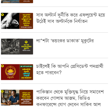
সাব অল্টার্ন দুর্নীতি করে এফলুয়েন্ট হয়ে
উঠেই সাব অল্টার্নকে নির্যাতন
লা*শটা ‘ভয়ংকর ডাকাত’ মুকুটের
চাইলেই কি আপনি প্রেসিডেন্ট পদপ্রার্থী
হতে পারবেন?
পাকিস্তান থেকে মুক্তিযুদ্ধ নিয়ে সমাবেশ
করবেন গোলাম আজম, ভিডিও
কনফারেন্সে যোগ দেবেন সাকিব আল