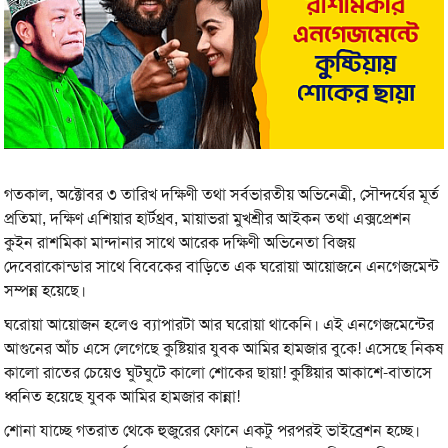
গতকাল, অক্টোবর ৩ তারিখ দক্ষিণী তথা সর্বভারতীয় অভিনেত্রী, সৌন্দর্যের মূর্ত
প্রতিমা, দক্ষিণ এশিয়ার হার্টথ্রব, মায়াভরা মুখশ্রীর আইকন তথা এক্সপ্রেশন
কুইন রাশমিকা মান্দানার সাথে আরেক দক্ষিণী অভিনেতা বিজয়
দেবেরাকোন্ডার সাথে বিবেকের বাড়িতে এক ঘরোয়া আয়োজনে এনগেজমেন্ট
সম্পন্ন হয়েছে।
ঘরোয়া আয়োজন হলেও ব্যাপারটা আর ঘরোয়া থাকেনি। এই এনগেজমেন্টের
আগুনের আঁচ এসে লেগেছে কুষ্টিয়ার যুবক আমির হামজার বুকে! এসেছে নিকষ
কালো রাতের চেয়েও ঘুটঘুটে কালো শোকের ছায়া! কুষ্টিয়ার আকাশে-বাতাসে
ধ্বনিত হয়েছে যুবক আমির হামজার কান্না!
শোনা যাচ্ছে গতরাত থেকে হুজুরের ফোনে একটু পরপর‌ই ভাইব্রেশন হচ্ছে।