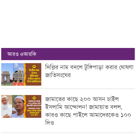
আরও eআরকি
দিল্লির নাম বদলে টুঙ্গিপাড়া করার ঘোষণা
জাতিসংঘের
জামাতের কাছে ২০০ আসন চাইল
ইসলামি আন্দোলন! জামায়াত বলল,
কারও কাছে পাইলে আমাদেরকেও ১০০
দিও