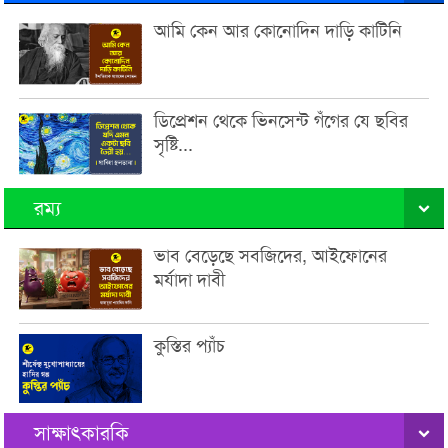
আমি কেন আর কোনোদিন দাড়ি কাটিনি
ডিপ্রেশন থেকে ভিনসেন্ট গঁগের যে ছবির
সৃষ্টি...
রম্য
ভাব বেড়েছে সবজিদের, আইফোনের
মর্যাদা দাবী
কুস্তির প্যাঁচ
সাক্ষাৎকারকি