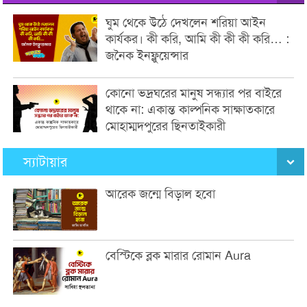
ঘুম থেকে উঠে দেখলেন শরিয়া আইন
কার্যকর। কী করি, আমি কী কী কী করি… :
জনৈক ইনফ্লুয়েন্সার
কোনো ভদ্রঘরের মানুষ সন্ধ্যার পর বাইরে
থাকে না: একান্ত কাল্পনিক সাক্ষাতকারে
মোহাম্মদপুরের ছিনতাইকারী
স্যাটায়ার
আরেক জন্মে বিড়াল হবো
বেস্টিকে ব্লক মারার রোমান Aura