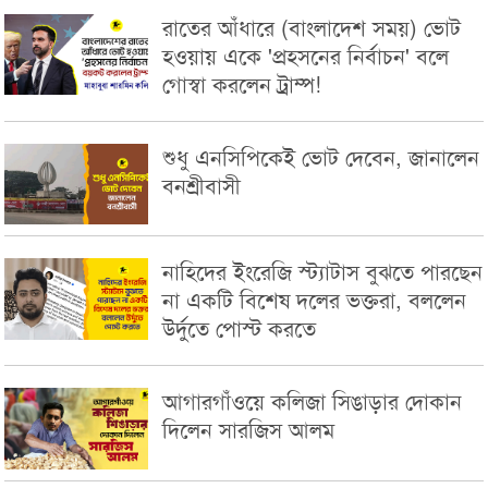
রাতের আঁধারে (বাংলাদেশ সময়) ভোট
হ‌ওয়ায় একে 'প্রহসনের নির্বাচন' বলে
গোস্বা করলেন ট্রাম্প!
শুধু এনসিপিকেই ভোট দেবেন, জানালেন
বনশ্রীবাসী
নাহিদের ইংরেজি স্ট্যাটাস বুঝতে পারছেন
না একটি বিশেষ দলের ভক্তরা, বললেন
উর্দুতে পোস্ট করতে
আগারগাঁওয়ে কলিজা সিঙাড়ার দোকান
দিলেন সারজিস আলম