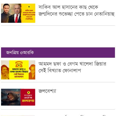
সাকিব আল হাসানের কাছ থেকে
জন্মদিনের শুভেচ্ছা পেতে চান নেতানিয়াহু
জনপ্রিয় eআরকি
আহমদ ছফা ও বেগম খালেদা জিয়ার
সেই বিখ্যাত ফোনালাপ
জলবেশ্যা