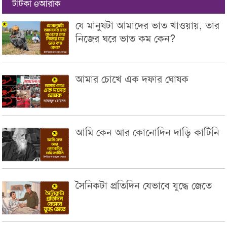
টাটকা eআরকি
যে মানুষটা আমাদের ভাত খাওয়ায়, তার
নিজের ঘরে ভাত কম কেন?
আমার চোখে এক দফার ঘোষক
আমি কেন আর কোনোদিন দাড়ি কাটিনি
সৈনিকটা প্রতিদিন যেভাবে যুদ্ধে জেতে