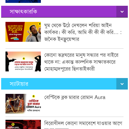
সাক্ষাৎকারকি
ঘুম থেকে উঠে দেখলেন শরিয়া আইন
কার্যকর। কী করি, আমি কী কী কী করি… :
জনৈক ইনফ্লুয়েন্সার
কোনো ভদ্রঘরের মানুষ সন্ধ্যার পর বাইরে
থাকে না: একান্ত কাল্পনিক সাক্ষাতকারে
মোহাম্মদপুরের ছিনতাইকারী
স্যাটায়ার
বেস্টিকে ব্লক মারার রোমান Aura
বিরোধীদল কোনো সমাবেশে যাওয়ার আগে