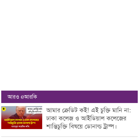
আরও eআরকি
আমার ক্রেডিট ক‌ই! এই চুক্তি মানি না:
ঢাকা কলেজ ও আইডিয়াল কলেজের
শান্তিচুক্তি বিষয়ে ডোনাল্ড ট্রাম্প।