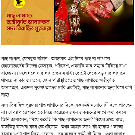
গাছ লাগান, ফেসবুক বাঁচান। আজকের এই দিনে গাছ না লাগালে
কোনোভাবেই নিজের ফেসবুক, পরিবেশ, এমনকি মান-সম্মান টিকিয়ে রাখা
যাচ্ছে না। দলে দলে গাছ লাগাচ্ছেন সবাই। ছোটো থেকে বড় গাছ লাগানো
থামছে না কারও। তবে, এমন পরিস্থিতিতেও গাছ লাগাতে অস্বীকৃতি
জানাচ্ছেন, একদল পুরুষ! তাদের দাবি একটাই, গাছ লাগানোর জন্য বিয়ে করি
নাই!
সদ্য বিবাহিত পুরুষরা গাছ লাগানোর দিকে একদমই মনোযোগী হতে পারছেন
না। এ ব্যাপারে গতরাতে বিয়ে করেছেন এমন একজনের সাথে কথা বললে
তিনি জানালেন, ‘বিয়ে করেছি কি গাছ লাগানোর জন্য? বিয়ের প্রথম রাত,
কতকিছু কল্পনা করে রেখেছিলাম। অথচ আমার সাথে কী হয়েছে? আব্বা
বাসায় ১৫টা গাছ নিয়ে এসেছে, এনে বলেছে স্বামী-স্ত্রী মিলে এগুলা লাগাও।