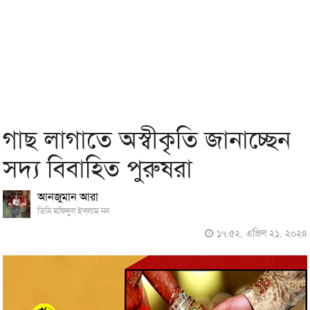
গাছ লাগাতে অস্বীকৃতি জানাচ্ছেন
সদ্য বিবাহিত পুরুষরা
আনজুমান আরা
তিনি মফিদুল ইসলাম নন
১৭:৫২, এপ্রিল ২১, ২০২৪