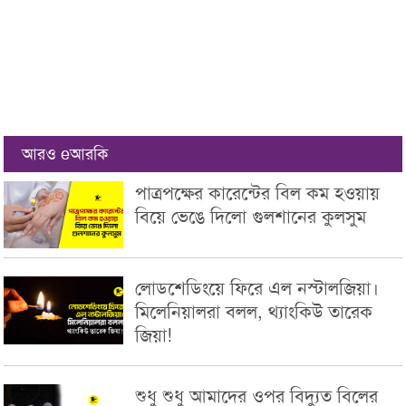
আরও eআরকি
পাত্রপক্ষের কারেন্টের বিল কম হওয়ায়
বিয়ে ভেঙে দিলো গুলশানের কুলসুম
লোডশেডিংয়ে ফিরে এল নস্টালজিয়া।
মিলেনিয়ালরা বলল, থ্যাংকিউ তারেক
জিয়া!
শুধু শুধু আমাদের ওপর বিদ্যুত বিলের