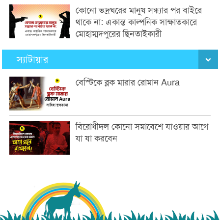
কোনো ভদ্রঘরের মানুষ সন্ধ্যার পর বাইরে
থাকে না: একান্ত কাল্পনিক সাক্ষাতকারে
মোহাম্মদপুরের ছিনতাইকারী
স্যাটায়ার
বেস্টিকে ব্লক মারার রোমান Aura
বিরোধীদল কোনো সমাবেশে যাওয়ার আগে
যা যা করবেন