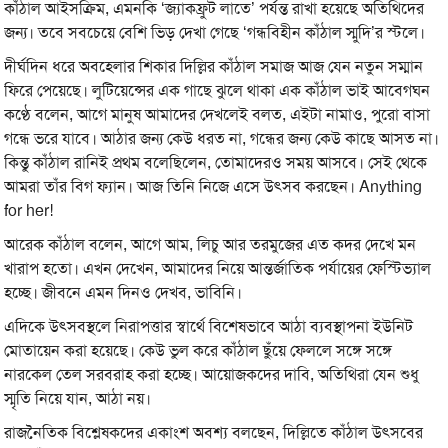
কাঁঠাল আইসক্রিম, এমনকি ‘জ্যাকফ্রুট লাতে’ পর্যন্ত রাখা হয়েছে অতিথিদের
জন্য। তবে সবচেয়ে বেশি ভিড় দেখা গেছে ‘গন্ধবিহীন কাঁঠাল স্মুদি’র স্টলে।
দীর্ঘদিন ধরে অবহেলার শিকার দিল্লির কাঁঠাল সমাজ আজ যেন নতুন সম্মান
ফিরে পেয়েছে। লুটিয়েন্সের এক গাছে ঝুলে থাকা এক কাঁঠাল ভাই আবেগঘন
কণ্ঠে বলেন, আগে মানুষ আমাদের দেখলেই বলত, এইটা নামাও, পুরো বাসা
গন্ধে ভরে যাবে। আঠার জন্য কেউ ধরত না, গন্ধের জন্য কেউ কাছে আসত না।
কিন্তু কাঁঠাল রানিই প্রথম বলেছিলেন, তোমাদেরও সময় আসবে। সেই থেকে
আমরা তাঁর বিগ ফ্যান। আজ তিনি নিজে এসে উৎসব করছেন। Anything
for her!
আরেক কাঁঠাল বলেন, আগে আম, লিচু আর তরমুজের এত কদর দেখে মন
খারাপ হতো। এখন দেখেন, আমাদের নিয়ে আন্তর্জাতিক পর্যায়ের ফেস্টিভ্যাল
হচ্ছে। জীবনে এমন দিনও দেখব, ভাবিনি।
এদিকে উৎসবস্থলে নিরাপত্তার স্বার্থে বিশেষভাবে আঠা ব্যবস্থাপনা ইউনিট
মোতায়েন করা হয়েছে। কেউ ভুল করে কাঁঠাল ছুঁয়ে ফেললে সঙ্গে সঙ্গে
নারকেল তেল সরবরাহ করা হচ্ছে। আয়োজকদের দাবি, অতিথিরা যেন শুধু
স্মৃতি নিয়ে যান, আঠা নয়।
রাজনৈতিক বিশ্লেষকদের একাংশ অবশ্য বলছেন, দিল্লিতে কাঁঠাল উৎসবের