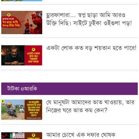
হ্লারফালারা… স্বপ্ন ছাড়া আমি আরও
উক্তি দিছি। সাইটে ঢুইকা ওইগুলা পড়!
একটা লোক কত বড় শয়তান হতে পারে!
টাটকা eআরকি
যে মানুষটা আমাদের ভাত খাওয়ায়, তার
নিজের ঘরে ভাত কম কেন?
আমার চোখে এক দফার ঘোষক