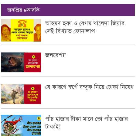
জনপ্রিয় eআরকি
আহমদ ছফা ও বেগম খালেদা জিয়ার
সেই বিখ্যাত ফোনালাপ
জলবেশ্যা
যে কারণে স্বর্গে বন্দুক নিয়ে ঢোকা নিষেধ
পাঁচ হাজার টাকা মানে তো পাঁচ হাজার
টাকাই!