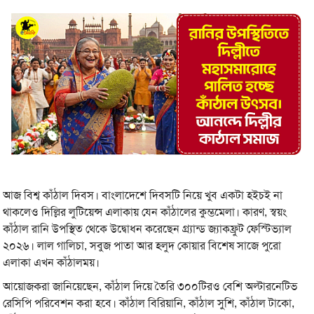
আজ বিশ্ব কাঁঠাল দিবস। বাংলাদেশে দিবসটি নিয়ে খুব একটা হইচই না
থাকলেও দিল্লির লুটিয়েন্স এলাকায় যেন কাঁঠালের কুম্ভমেলা। কারণ, স্বয়ং
কাঁঠাল রানি উপস্থিত থেকে উদ্বোধন করেছেন গ্র্যান্ড জ্যাকফ্রুট ফেস্টিভ্যাল
২০২৬। লাল গালিচা, সবুজ পাতা আর হলুদ কোয়ার বিশেষ সাজে পুরো
এলাকা এখন কাঁঠালময়।
আয়োজকরা জানিয়েছেন, কাঁঠাল দিয়ে তৈরি ৩০০টিরও বেশি অল্টারনেটিভ
রেসিপি পরিবেশন করা হবে। কাঁঠাল বিরিয়ানি, কাঁঠাল সুশি, কাঁঠাল টাকো,