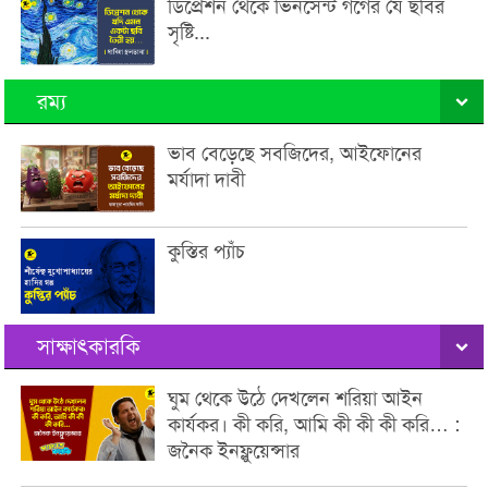
ডিপ্রেশন থেকে ভিনসেন্ট গঁগের যে ছবির
সৃষ্টি...
রম্য
ভাব বেড়েছে সবজিদের, আইফোনের
মর্যাদা দাবী
কুস্তির প্যাঁচ
সাক্ষাৎকারকি
ঘুম থেকে উঠে দেখলেন শরিয়া আইন
কার্যকর। কী করি, আমি কী কী কী করি… :
জনৈক ইনফ্লুয়েন্সার