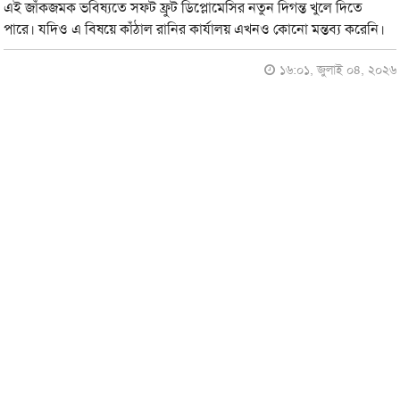
এই জাঁকজমক ভবিষ্যতে সফট ফ্রুট ডিপ্লোমেসির নতুন দিগন্ত খুলে দিতে
পারে। যদিও এ বিষয়ে কাঁঠাল রানির কার্যালয় এখনও কোনো মন্তব্য করেনি।
১৬:০১, জুলাই ০৪, ২০২৬