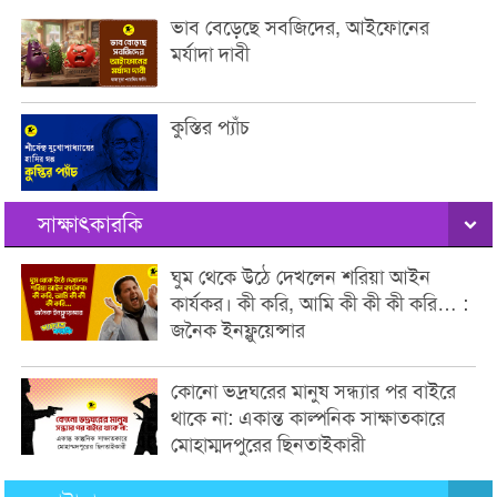
ভাব বেড়েছে সবজিদের, আইফোনের
মর্যাদা দাবী
কুস্তির প্যাঁচ
সাক্ষাৎকারকি
ঘুম থেকে উঠে দেখলেন শরিয়া আইন
কার্যকর। কী করি, আমি কী কী কী করি… :
জনৈক ইনফ্লুয়েন্সার
কোনো ভদ্রঘরের মানুষ সন্ধ্যার পর বাইরে
থাকে না: একান্ত কাল্পনিক সাক্ষাতকারে
মোহাম্মদপুরের ছিনতাইকারী