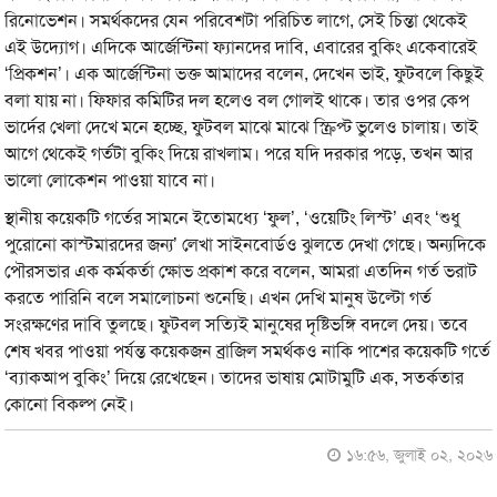
রিনোভেশন। সমর্থকদের যেন পরিবেশটা পরিচিত লাগে, সেই চিন্তা থেকেই
এই উদ্যোগ। এদিকে আর্জেন্টিনা ফ্যানদের দাবি, এবারের বুকিং একেবারেই
‘প্রিকশন’। এক আর্জেন্টিনা ভক্ত আমাদের বলেন, দেখেন ভাই, ফুটবলে কিছুই
বলা যায় না। ফিফার কমিটির দল হলেও বল গোলই থাকে। তার ওপর কেপ
ভার্দের খেলা দেখে মনে হচ্ছে, ফুটবল মাঝে মাঝে স্ক্রিপ্ট ভুলেও চালায়। তাই
আগে থেকেই গর্তটা বুকিং দিয়ে রাখলাম। পরে যদি দরকার পড়ে, তখন আর
ভালো লোকেশন পাওয়া যাবে না।
স্থানীয় কয়েকটি গর্তের সামনে ইতোমধ্যে ‘ফুল’, ‘ওয়েটিং লিস্ট’ এবং ‘শুধু
পুরোনো কাস্টমারদের জন্য’ লেখা সাইনবোর্ডও ঝুলতে দেখা গেছে। অন্যদিকে
পৌরসভার এক কর্মকর্তা ক্ষোভ প্রকাশ করে বলেন, আমরা এতদিন গর্ত ভরাট
করতে পারিনি বলে সমালোচনা শুনেছি। এখন দেখি মানুষ উল্টো গর্ত
সংরক্ষণের দাবি তুলছে। ফুটবল সত্যিই মানুষের দৃষ্টিভঙ্গি বদলে দেয়। তবে
শেষ খবর পাওয়া পর্যন্ত কয়েকজন ব্রাজিল সমর্থকও নাকি পাশের কয়েকটি গর্তে
‘ব্যাকআপ বুকিং’ দিয়ে রেখেছেন। তাদের ভাষায় মোটামুটি এক, সতর্কতার
কোনো বিকল্প নেই।
১৬:৫৬, জুলাই ০২, ২০২৬