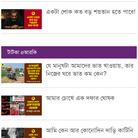
একটা লোক কত বড় শয়তান হতে পারে!
টাটকা eআরকি
যে মানুষটা আমাদের ভাত খাওয়ায়, তার
নিজের ঘরে ভাত কম কেন?
আমার চোখে এক দফার ঘোষক
আমি কেন আর কোনোদিন দাড়ি কাটিনি