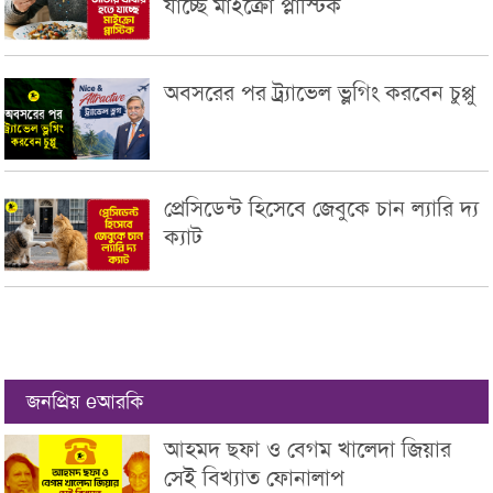
যাচ্ছে মাইক্রো প্লাস্টিক
অবসরের পর ট্র্যাভেল ভ্লগিং করবেন চুপ্পু
প্রেসিডেন্ট হিসেবে জেবুকে চান ল্যারি দ্য
ক্যাট
জনপ্রিয় eআরকি
আহমদ ছফা ও বেগম খালেদা জিয়ার
সেই বিখ্যাত ফোনালাপ