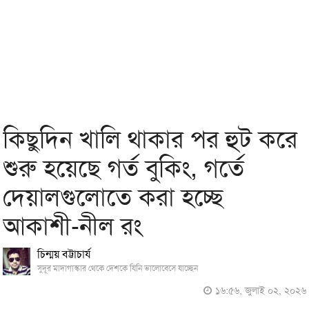
কিছুদিন খালি থাকার পর হুট করে
শুরু হয়েছে গর্ত বুকিং, গর্তে
দেয়ালগুলোতে করা হচ্ছে
আকাশী-নীল রং
চিন্ময় বট্টাচার্য
সুদূর মাদাগাস্কার থেকে দেশকে যিনি ভালোবেসে যাচ্ছেন
১৬:৫৬, জুলাই ০২, ২০২৬