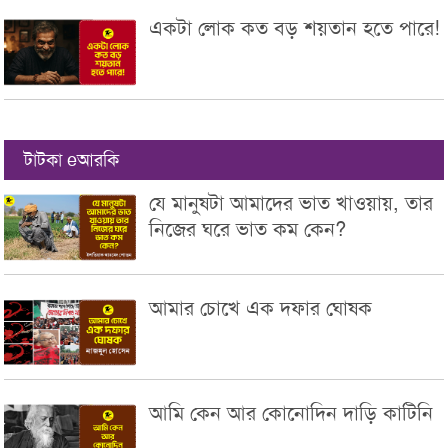
একটা লোক কত বড় শয়তান হতে পারে!
টাটকা eআরকি
যে মানুষটা আমাদের ভাত খাওয়ায়, তার
নিজের ঘরে ভাত কম কেন?
আমার চোখে এক দফার ঘোষক
আমি কেন আর কোনোদিন দাড়ি কাটিনি