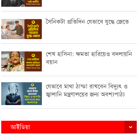
সৈনিকটা প্রতিদিন যেভাবে যুদ্ধে জেতে
শেখ হাসিনা: ক্ষমতা হারিয়েও বদলায়নি
বয়ান
যেভাবে মাথা ঠান্ডা রাখবেন বিদ্যুৎ ও
জ্বালানি মন্ত্রণালয়ের জন্য অবশ্যপাঠ্য
আইডিয়া