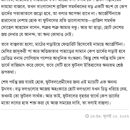
দামামা বাজবে, তখন বাংলাদেশে ব্রাজিল সমর্থকদের বড় একটি অংশ যে কেপ
ভার্দের পতাকাতলে জড়ো হবে, তা বলার অপেক্ষা রাখে না। আর্জেন্টিনাকে
হারানোর নেশায় হোক বা ফুটবলের প্রতি ভালোবাসায়—ব্রাজিল সমর্থক
সোহেল আহমেদ বলেন, শত্রুর শত্রু আমার বন্ধু। আর তা ছাড়া, ছোট দেশের
জয় দেখার যে আনন্দ, তা অন্য কোথাও নেই।
তবে বাস্তবতা হলো, মাঠের লড়াইয়ে ফেভারিট হিসেবেই নামছে আর্জেন্টিনা।
মেসির জাদুকরী পা আর অভিজ্ঞতার পাহাড়ের সামনে কেপ ভার্দের লড়াই হবে
ডেভিড বনাম গোলিয়াথ গল্পের আধুনিক সংস্করণ। কিন্তু শেষ পর্যন্ত যদি কেপ
ভার্দে বাজিমাৎ করে ফেলে, তবে সেটি হবে ফুটবল ইতিহাসের অন্যতম শ্রেষ্ঠ
রূপকথা।
শেষ পর্যন্ত জয় যারই হোক, ফুটবলপ্রেমীদের জন্য এই ম্যাচটি এক অনন্য
উৎসব। বড় দলগুলোর অজেয় অহংকারে ছোট দলগুলো যখন চিড় ধরিয়ে দেয়,
তখনই তো ফুটবল সার্থক। আর তাই, ফুটবলের বৃহত্তর স্বার্থে কেপ ভার্দের
মতো দলের হাত শক্ত করা যে আজ সময়ের দাবি, তা বলাই বাহুল্য।
১৬:৩৯, জুলাই ০২, ২০২৬