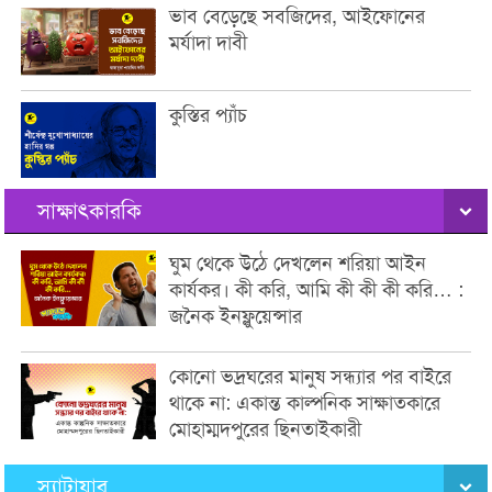
ভাব বেড়েছে সবজিদের, আইফোনের
মর্যাদা দাবী
কুস্তির প্যাঁচ
সাক্ষাৎকারকি
ঘুম থেকে উঠে দেখলেন শরিয়া আইন
কার্যকর। কী করি, আমি কী কী কী করি… :
জনৈক ইনফ্লুয়েন্সার
কোনো ভদ্রঘরের মানুষ সন্ধ্যার পর বাইরে
থাকে না: একান্ত কাল্পনিক সাক্ষাতকারে
মোহাম্মদপুরের ছিনতাইকারী
স্যাটায়ার