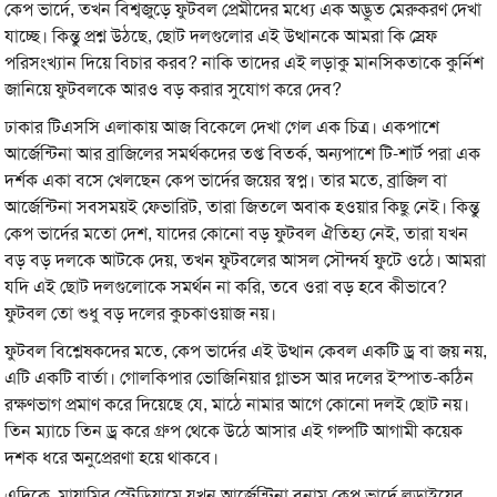
কেপ ভার্দে, তখন বিশ্বজুড়ে ফুটবল প্রেমীদের মধ্যে এক অদ্ভুত মেরুকরণ দেখা
যাচ্ছে। কিন্তু প্রশ্ন উঠছে, ছোট দলগুলোর এই উত্থানকে আমরা কি স্রেফ
পরিসংখ্যান দিয়ে বিচার করব? নাকি তাদের এই লড়াকু মানসিকতাকে কুর্নিশ
জানিয়ে ফুটবলকে আরও বড় করার সুযোগ করে দেব?
ঢাকার টিএসসি এলাকায় আজ বিকেলে দেখা গেল এক চিত্র। একপাশে
আর্জেন্টিনা আর ব্রাজিলের সমর্থকদের তপ্ত বিতর্ক, অন্যপাশে টি-শার্ট পরা এক
দর্শক একা বসে খেলছেন কেপ ভার্দের জয়ের স্বপ্ন। তার মতে, ব্রাজিল বা
আর্জেন্টিনা সবসময়ই ফেভারিট, তারা জিতলে অবাক হওয়ার কিছু নেই। কিন্তু
কেপ ভার্দের মতো দেশ, যাদের কোনো বড় ফুটবল ঐতিহ্য নেই, তারা যখন
বড় বড় দলকে আটকে দেয়, তখন ফুটবলের আসল সৌন্দর্য ফুটে ওঠে। আমরা
যদি এই ছোট দলগুলোকে সমর্থন না করি, তবে ওরা বড় হবে কীভাবে?
ফুটবল তো শুধু বড় দলের কুচকাওয়াজ নয়।
ফুটবল বিশ্লেষকদের মতে, কেপ ভার্দের এই উত্থান কেবল একটি ড্র বা জয় নয়,
এটি একটি বার্তা। গোলকিপার ভোজিনিয়ার গ্লাভস আর দলের ইস্পাত-কঠিন
রক্ষণভাগ প্রমাণ করে দিয়েছে যে, মাঠে নামার আগে কোনো দলই ছোট নয়।
তিন ম্যাচে তিন ড্র করে গ্রুপ থেকে উঠে আসার এই গল্পটি আগামী কয়েক
দশক ধরে অনুপ্রেরণা হয়ে থাকবে।
এদিকে, মায়ামির স্টেডিয়ামে যখন আর্জেন্টিনা বনাম কেপ ভার্দে লড়াইয়ের