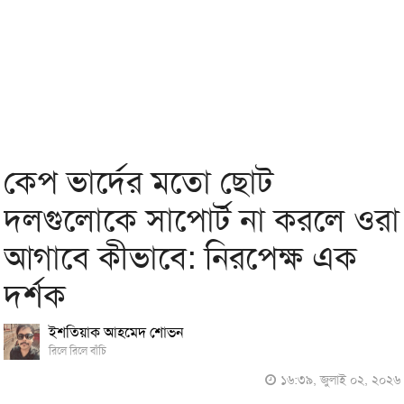
কেপ ভার্দের মতো ছোট
দলগুলোকে সাপোর্ট না করলে ওরা
আগাবে কীভাবে: নিরপেক্ষ এক
দর্শক
ইশতিয়াক আহমেদ শোভন
রিলে রিলে বাঁচি
১৬:৩৯, জুলাই ০২, ২০২৬