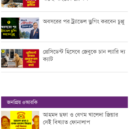
অবসরের পর ট্র্যাভেল ভ্লগিং করবেন চুপ্পু
প্রেসিডেন্ট হিসেবে জেবুকে চান ল্যারি দ্য
ক্যাট
জনপ্রিয় eআরকি
আহমদ ছফা ও বেগম খালেদা জিয়ার
সেই বিখ্যাত ফোনালাপ