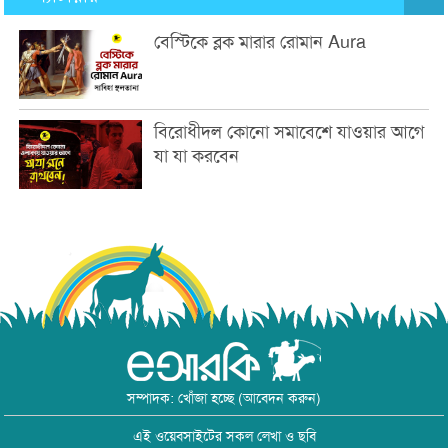
বেস্টিকে ব্লক মারার রোমান Aura
বিরোধীদল কোনো সমাবেশে যাওয়ার আগে
যা যা করবেন
সম্পাদক: খোঁজা হচ্ছে (আবেদন করুন)
এই ওয়েবসাইটের সকল লেখা ও ছবি