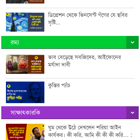
ডিপ্রেশন থেকে ভিনসেন্ট গঁগের যে ছবির
সৃষ্টি...
রম্য
ভাব বেড়েছে সবজিদের, আইফোনের
মর্যাদা দাবী
কুস্তির প্যাঁচ
সাক্ষাৎকারকি
ঘুম থেকে উঠে দেখলেন শরিয়া আইন
কার্যকর। কী করি, আমি কী কী কী করি… :