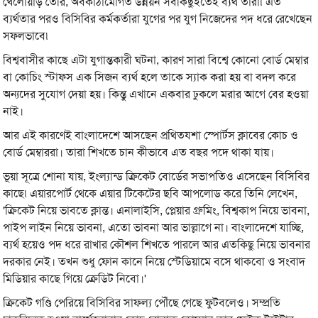
খেলোয়াড় তৈরি, অবকাঠামোগত উন্নয়ন সবকিছুইতেই ব্যর্থ তারা৷ এত
ব্যর্থতার পরও বিসিবির কর্মকর্তারা যুগের পর যুগ নিজেদের পদ ধরে রেখেছেন
সফলভাবে৷
বিশ্ববাসীর কাছে এটা যুগান্তকারী ঘটনা, কারণ সারা বিশ্বে কোনো বোর্ড মেম্বার
বা কোচিং স্টাফস এক সিজন ব্যর্থ হলে তাকে স্যাক করা হয় বা বদল করে
অন্যদের সুযোগ দেয়া হয়। কিন্তু এখানে একবার ঢুকলে মরার আগে বের হওয়া
নাই।
আর এই কারণেই বাংলাদেশে আসছেন প্রথিতযশা স্পোর্টস ক্লাবের কোচ ও
বোর্ড মেম্বাররা। তারা শিখতে চান কীভাবে এত বছর পদে থাকা যায়।
ভূয়া সূত্রে শোনা যায়, ইংল্যান্ড ক্রিকেট বোর্ডের সভাপতিও এসেছেন বিসিবির
কাছে৷ এয়ারপোর্ট থেকে এয়ার টিকেটের ছবি আপলোড করে তিনি লেখেন,
'ক্রিকেট নিয়ে ভাবতে ক্লান্ত। এনালাইসি, প্লেয়ার গ্রুমিং, বিশ্বকাপ নিয়ে ভাবনা,
পাইপ লাইন নিয়ে ভাবনা, এতো ভাবনা আর ভাল্লাগে না। বাংলাদেশে যাচ্ছি,
ব্যর্থ হয়েও পদ ধরে রাখার কৌশল শিখতে পারলে আর এতকিছু নিয়ে ভাবনার
দরকার নেই। তখন শুধু ফোন কানে নিয়ে স্টেডিয়ামে বসে থাকবো ও সংবাদ
মিডিয়ার কাছে গিয়ে ক্রেডিট নিবো।'
ক্রিকেট গণ্ডি পেরিয়ে বিসিবির সাফল্য পৌঁছে গেছে ফুটবলেও। সম্প্রতি