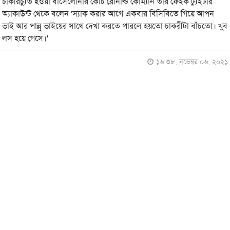
চাকরিচ্যুত হওয়া বার্সেলোনার কোচ রোনাল্ড কোম্যান তার ফেইক ট্যুইটার
অ্যাকাউন্ট থেকে বলেন 'স্যাক করার আগে একবার বিসিবিতে গিয়ে আপন
ভাই আর পান্নু ভাইয়ের সাথে দেখা করতে পারলে হয়তো চাকরীটা বাঁচতো। খুব
লস হয়ে গেসে।'
১৬:৩৮, নভেম্বর ০৬, ২০২১