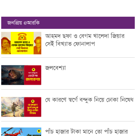
জনপ্রিয় eআরকি
আহমদ ছফা ও বেগম খালেদা জিয়ার
সেই বিখ্যাত ফোনালাপ
জলবেশ্যা
যে কারণে স্বর্গে বন্দুক নিয়ে ঢোকা নিষেধ
পাঁচ হাজার টাকা মানে তো পাঁচ হাজার