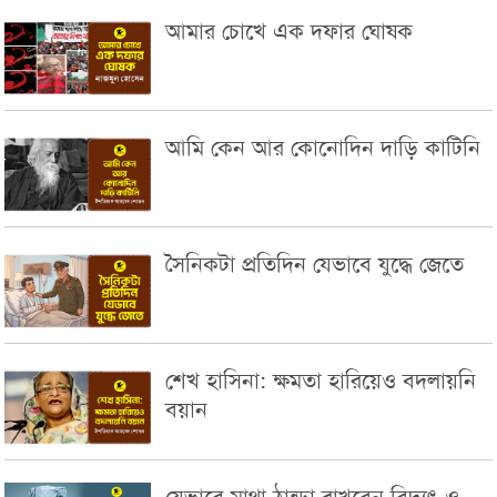
আমার চোখে এক দফার ঘোষক
আমি কেন আর কোনোদিন দাড়ি কাটিনি
সৈনিকটা প্রতিদিন যেভাবে যুদ্ধে জেতে
শেখ হাসিনা: ক্ষমতা হারিয়েও বদলায়নি
বয়ান