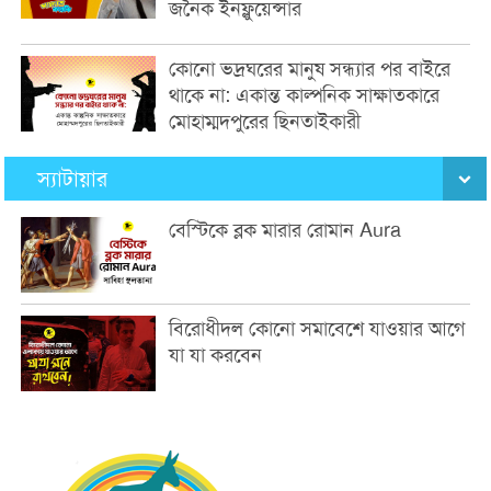
জনৈক ইনফ্লুয়েন্সার
কোনো ভদ্রঘরের মানুষ সন্ধ্যার পর বাইরে
থাকে না: একান্ত কাল্পনিক সাক্ষাতকারে
মোহাম্মদপুরের ছিনতাইকারী
স্যাটায়ার
বেস্টিকে ব্লক মারার রোমান Aura
বিরোধীদল কোনো সমাবেশে যাওয়ার আগে
যা যা করবেন