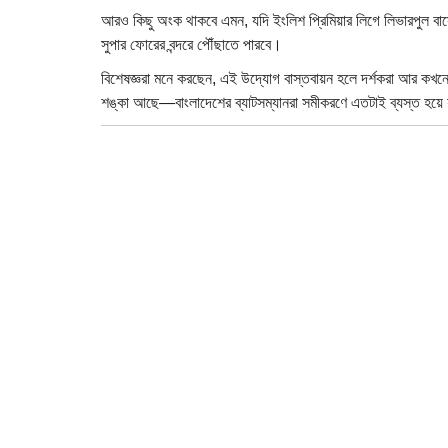
আরও কিছু অংক থাকবে এমন, যদি ইংলিশ প্রিমিয়ার লিগে লিভারপুল বার্
সুপার ফোরের বন্দরে পৌঁছাতে পারবে।
বিশেষজ্ঞরা মনে করছেন, এই উদ্যোগ বাস্তবায়ন হলে দর্শকরা আর কখনোই
শঙ্কা আছে—বাংলাদেশের ব্যাটসম্যানরা সমীকরণে এতটাই ব্যস্ত হয়ে 