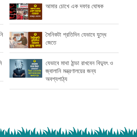
আমার চোখে এক দফার ঘোষক
নি
সৈনিকটা প্রতিদিন যেভাবে যুদ্ধে
জেতে
ি
যেভাবে মাথা ঠান্ডা রাখবেন বিদ্যুৎ ও
জ্বালানি মন্ত্রণালয়ের জন্য
অবশ্যপাঠ্য