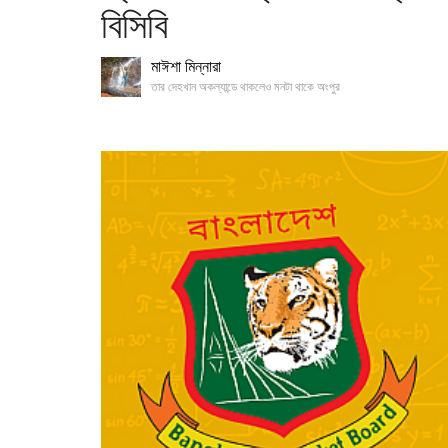
বিসিবি
মাঈশা মিন্নারা
তার দেহখান অকল্যান্ডে থাকলেও মনটা থাকে অংপুর