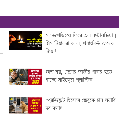
লোডশেডিংয়ে ফিরে এল নস্টালজিয়া।
মিলেনিয়ালরা বলল, থ্যাংকিউ তারেক
জিয়া!
ভাত নয়, দেশের জাতীয় খাবার হতে
যাচ্ছে মাইক্রো প্লাস্টিক
প্রেসিডেন্ট হিসেবে জেবুকে চান ল্যারি
দ্য ক্যাট