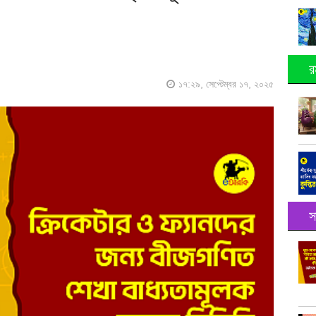
র
১৭:২৯, সেপ্টেম্বর ১৭, ২০২৫
স