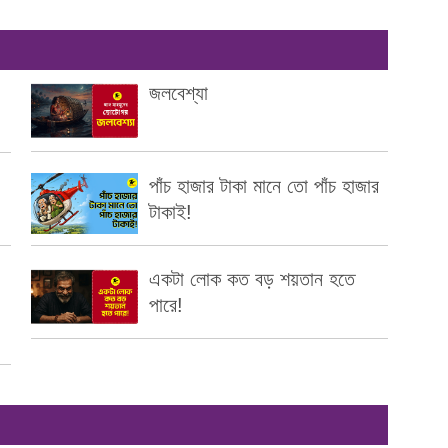
জলবেশ্যা
পাঁচ হাজার টাকা মানে তো পাঁচ হাজার
টাকাই!
একটা লোক কত বড় শয়তান হতে
পারে!