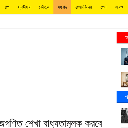
গল্প
স্যাটায়ার
কৌতুক
সঙবাদ
eআরকি নয়
গেম
আরও
আ
গ
ীজগণিত শেখা বাধ্যতামূলক করবে