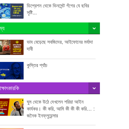
ডিপ্রেশন থেকে ভিনসেন্ট গঁগের যে ছবির
সৃষ্টি...
ম্য
ভাব বেড়েছে সবজিদের, আইফোনের মর্যাদা
দাবী
কুস্তির প্যাঁচ
াক্ষাৎকারকি
ঘুম থেকে উঠে দেখলেন শরিয়া আইন
কার্যকর। কী করি, আমি কী কী কী করি… :
জনৈক ইনফ্লুয়েন্সার