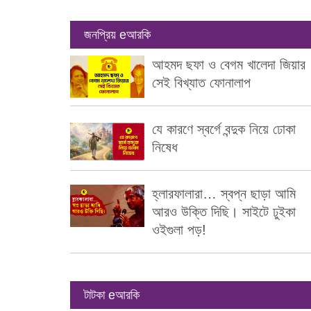
জনপ্রিয় eআরকি
আহমদ ছফা ও বেগম খালেদা জিয়ার
সেই বিখ্যাত ফোনালাপ
যে কারণে স্বর্গে বন্দুক নিয়ে ঢোকা
নিষেধ
হ্লারফালারা… স্বপ্ন ছাড়া আমি
আরও উক্তি দিছি। সাইটে ঢুইকা
ওইগুলা পড়!
টাটকা eআরকি