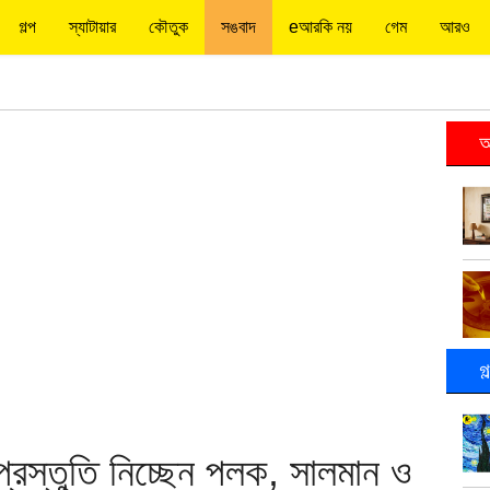
গল্প
স্যাটায়ার
কৌতুক
সঙবাদ
eআরকি নয়
গেম
আরও
আ
গ
্রস্তুতি নিচ্ছেন পলক, সালমান ও