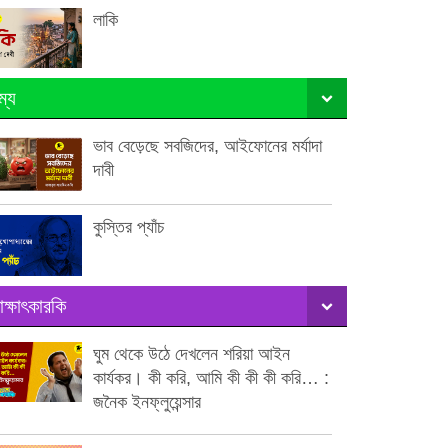
লাকি
ম্য
ভাব বেড়েছে সবজিদের, আইফোনের মর্যাদা
দাবী
কুস্তির প্যাঁচ
াক্ষাৎকারকি
ঘুম থেকে উঠে দেখলেন শরিয়া আইন
কার্যকর। কী করি, আমি কী কী কী করি… :
জনৈক ইনফ্লুয়েন্সার