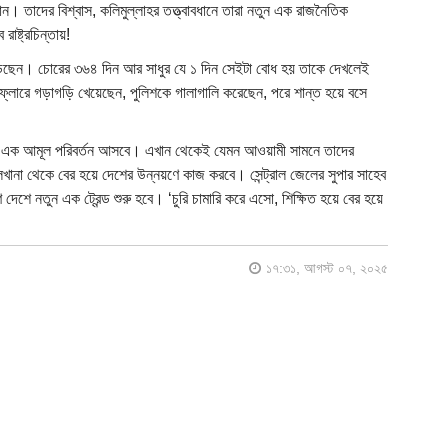
ান। তাদের বিশ্বাস, কলিমুল্লাহর তত্ত্বাবধানে তারা নতুন এক রাজনৈতিক
াষ্ট্রচিন্তায়!
 পড়েছেন। চোরের ৩৬৪ দিন আর সাধুর যে ১ দিন সেইটা বোধ হয় তাকে দেখলেই
 ফ্লোরে গড়াগড়ি খেয়েছেন, পুলিশকে গালাগালি করেছেন, পরে শান্ত হয়ে বসে
ে এক আমূল পরিবর্তন আসবে। এখান থেকেই যেমন আওয়ামী সামনে তাদের
লখানা থেকে বের হয়ে দেশের উন্নয়ণে কাজ করবে। সেন্ট্রাল জেলের সুপার সাহেব
শে নতুন এক ট্রেন্ড শুরু হবে। ‘চুরি চামারি করে এসো, শিক্ষিত হয়ে বের হয়ে
।
১৭:৩১, আগস্ট ০৭, ২০২৫