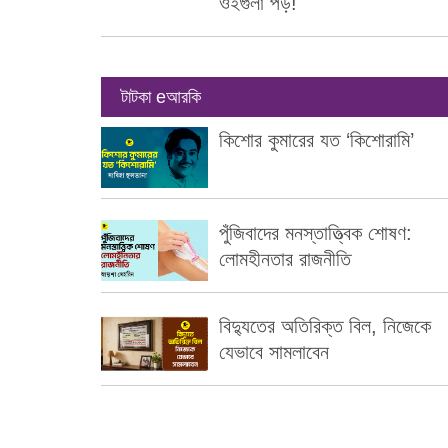
ওইগুলা পড়!
টাটকা eআরকি
কিশোর কুমারের যত ‘কিশোরামি’
পুঁজিবাদের মনস্তাত্ত্বিক শোষণ:
লোমহীনতার রাজনীতি
বিদ্যুতের অতিরিক্ত বিল, নিজেকে
যেভাবে সামলাবেন