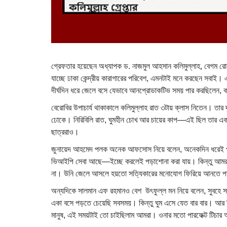
গ্রেফতার হয়েছেন অধ্যাপক ড. নাজমুল আহসান কলিমুল্লাহ, বেগম রোকে
যাচ্ছে ঢাকা কেন্দ্রীয় কারাগারের পরিবেশ, এমনটাই মনে করছেন সব
দীর্ঘদিন ধরে জেলে বসে যেভাবে আনপ্রোডাকটিভ সময় পার করছিলেন, 
বেরোবির উপাচার্য থাকাকালে কলিমুল্লাহ রাত ৩টায় ক্লাস নিতেন। তার
ঢোকে। নিরিবিলি রাত, ঘুমহীন চোখ আর চায়ের কাপ—এই ছিল তার একা
ছাত্ররাও।
জুনায়েদ আহমেদ পলক অনেক আফসোস নিয়ে বলেন, অনেকদিন ধরেই পড়া
ভিআইপি সেবা আছে—ইচ্ছে করলেই পড়াশোনা করা যায়। কিন্তু আমরা 
না। উনি জেলে আসলে হয়তো সত্যিকারের মনোযোগ ফিরিয়ে আনতে প
অন্যদিকে সালমান এফ রহমানও বেশ উৎফুল্ল মন নিয়ে বলেন, সুবহে স
একা বসে পড়তে চেয়েছি সবসময়। কিন্তু ঘুম এসে যেত বার বার। আর দ
মানুষ, এই সময়টাই তো চাইছিলাম আমরা। ওনার মতো পারফেক্ট টিচা