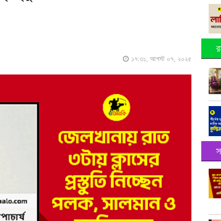
র
১৭:৩১, আগস্ট ০৭, ২০২৫
স