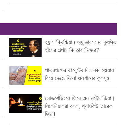
হ্যান্স ক্রিশ্চিয়ান অ্যান্ডারসনের কুৎসিত
হাঁসের গল্পটা কি তার নিজের?
পাত্রপক্ষের কারেন্টের বিল কম হওয়ায়
বিয়ে ভেঙে দিলো গুলশানের কুলসুম
লোডশেডিংয়ে ফিরে এল নস্টালজিয়া।
মিলেনিয়ালরা বলল, থ্যাংকিউ তারেক
জিয়া!