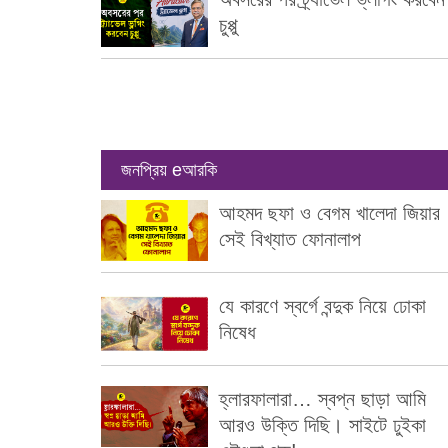
চুপ্পু
জনপ্রিয় eআরকি
আহমদ ছফা ও বেগম খালেদা জিয়ার
সেই বিখ্যাত ফোনালাপ
যে কারণে স্বর্গে বন্দুক নিয়ে ঢোকা
নিষেধ
হ্লারফালারা… স্বপ্ন ছাড়া আমি
আরও উক্তি দিছি। সাইটে ঢুইকা