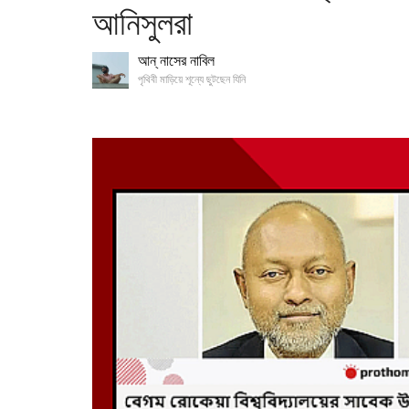
আনিসুলরা
আন্‌ নাসের নাবিল
পৃথিবী মাড়িয়ে শূন্যে ছুটছেন যিনি