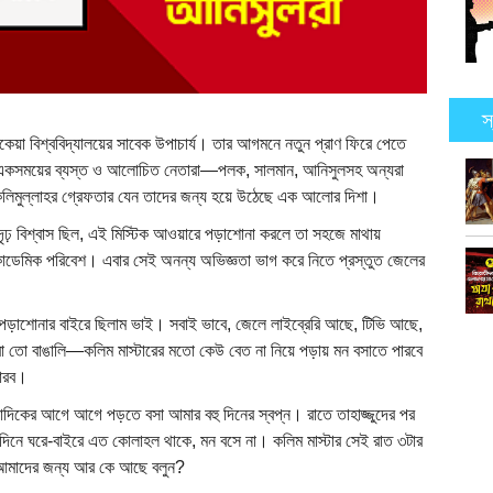
স
য়া বিশ্ববিদ্যালয়ের সাবেক উপাচার্য। তার আগমনে নতুন প্রাণ ফিরে পেতে
াই। একসময়ের ব্যস্ত ও আলোচিত নেতারা—পলক, সালমান, আনিসুলসহ অন্যরা
কলিমুল্লাহর গ্রেফতার যেন তাদের জন্য হয়ে উঠেছে এক আলোর দিশা।
 দৃঢ় বিশ্বাস ছিল, এই মিস্টিক আওয়ারে পড়াশোনা করলে তা সহজে মাথায়
ডেমিক পরিবেশ। এবার সেই অনন্য অভিজ্ঞতা ভাগ করে নিতে প্রস্তুত জেলের
শোনার বাইরে ছিলাম ভাই। সবাই ভাবে, জেলে লাইব্রেরি আছে, টিভি আছে,
তো বাঙালি—কলিম মাস্টারের মতো কেউ বেত না নিয়ে পড়ায় মন বসাতে পারবে
ারব।
াদিকের আগে আগে পড়তে বসা আমার বহু দিনের স্বপ্ন। রাতে তাহাজ্জুদের পর
িনে ঘরে-বাইরে এত কোলাহল থাকে, মন বসে না। কলিম মাস্টার সেই রাত ৩টার
র আমাদের জন্য আর কে আছে বলুন?