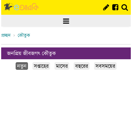
প্রচ্ছদ
কৌতুক
জনপ্রিয় জীবজগৎ কৌতুক
নতুন
সপ্তাহের
মাসের
বছরের
সবসময়ের