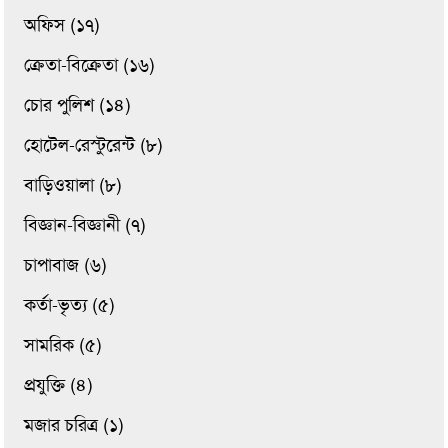
অফিস (১৭)
ক্রেতা-বিক্রেতা (১৬)
চোর পুলিশ (১৪)
হোটেল-রেস্টুরেন্ট (৮)
বাড়িওয়ালা (৮)
বিজ্ঞান-বিজ্ঞানী (৭)
চাপাবাজ (৬)
কর্তা-ভৃত্য (৫)
সামরিক (৫)
প্রযুক্তি (৪)
মজার চরিত্র (১)