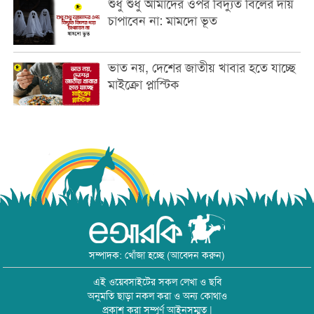
শুধু শুধু আমাদের ওপর বিদ্যুত বিলের দায়
চাপাবেন না: মামদো ভূত
ভাত নয়, দেশের জাতীয় খাবার হতে যাচ্ছে
মাইক্রো প্লাস্টিক
সম্পাদক: খোঁজা হচ্ছে (আবেদন করুন)
এই ওয়েবসাইটের সকল লেখা ও ছবি
অনুমতি ছাড়া নকল করা ও অন্য কোথাও
প্রকাশ করা সম্পূর্ণ আইনসম্মত |