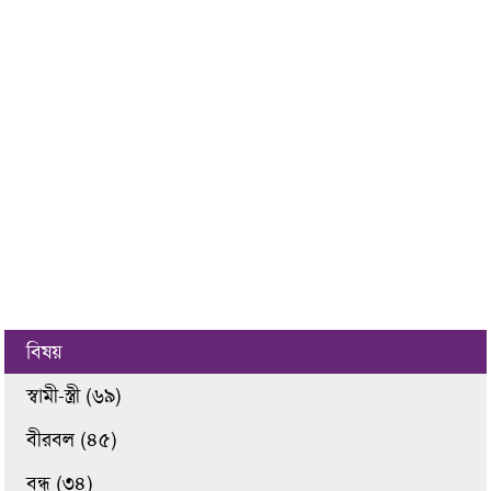
বিষয়
স্বামী-স্ত্রী (৬৯)
বীরবল (৪৫)
বন্ধু (৩৪)