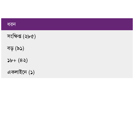
ধরন
সংক্ষিপ্ত (২৮৫)
বড় (৯১)
১৮+ (৪২)
একলাইনে (১)