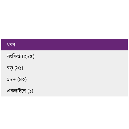
ধরন
সংক্ষিপ্ত (২৮৫)
বড় (৯১)
১৮+ (৪২)
একলাইনে (১)