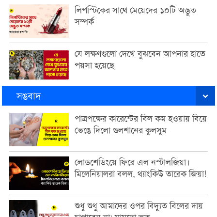
লিপস্টিকের সাথে মেয়েদের ১০টি অদ্ভুত
সম্পর্ক
যে লক্ষণগুলো দেখে বুঝবেন আপনার হাতে
পয়সা হয়েছে
সঙবাদ
পাত্রপক্ষের কারেন্টের বিল কম হওয়ায় বিয়ে
ভেঙে দিলো গুলশানের কুলসুম
লোডশেডিংয়ে ফিরে এল নস্টালজিয়া।
মিলেনিয়ালরা বলল, থ্যাংকিউ তারেক জিয়া!
শুধু শুধু আমাদের ওপর বিদ্যুত বিলের দায়