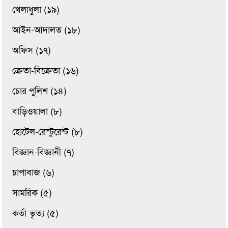
খেলাধুলা (১৯)
আইন-আদালত (১৮)
অফিস (১৭)
ক্রেতা-বিক্রেতা (১৬)
চোর পুলিশ (১৪)
বাড়িওয়ালা (৮)
হোটেল-রেস্টুরেন্ট (৮)
বিজ্ঞান-বিজ্ঞানী (৭)
চাপাবাজ (৬)
সামরিক (৫)
কর্তা-ভৃত্য (৫)