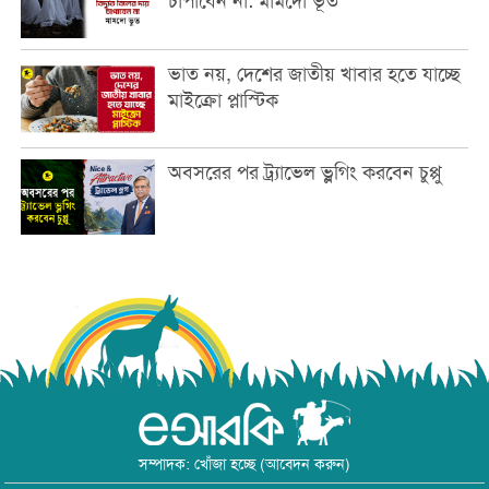
চাপাবেন না: মামদো ভূত
ভাত নয়, দেশের জাতীয় খাবার হতে যাচ্ছে
মাইক্রো প্লাস্টিক
অবসরের পর ট্র্যাভেল ভ্লগিং করবেন চুপ্পু
সম্পাদক: খোঁজা হচ্ছে (আবেদন করুন)