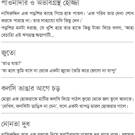
পাওনাদার ও অভাবগ্রস্থ হোজ্জা
নাসিরুদ্দিন এক পড়শির কাছে গিয়ে হাত পাতল। ‘এক গরিব তার দেনা শোধ
করতে পারছে না। তার সাহায্যে যদি কিছু দেন।’
পড়শির মনটা দরাজ, সে খুশি হয়ে তার হাতে কিছু টাকা দিয়ে বলল, ‘আহা
বেচারি! এই ঋণগ্রস্ত অভাগাটি...
জুতো
‘তাও যায়?’
‘তা হলে তুমি বসে না থেকে একটা জুতো তৈরি করে ফেলো না বাপু!’
কলসি ভাঙার আগে চড়
মোল্লা এক ছোকরাকে মাটির কলসি দিয়ে পাঠল কুয়ো থেকে জল তুলে আনতে।
‘দেখিস, কলসিটা ভাঙিস না যেন’, বলে একটা থাপড় মারল ছোকরার গালে।
নোনতা দুধ
নাসিরুদ্দিন তার এক বন্ধুকে নিয়ে সরাইখানায় ঢুকেছে দুধ খাবে বলে। পয়সার