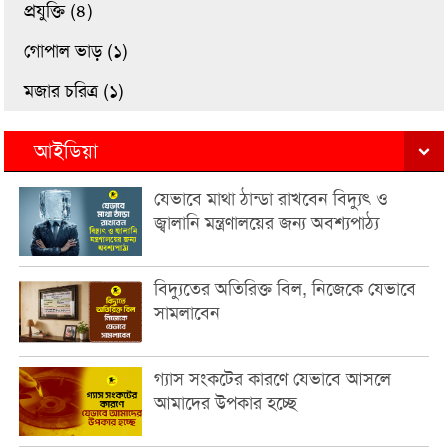
প্রযুক্তি (৪)
গোপাল ভাড় (১)
মজার চরিত্র (১)
আইডিয়া
যেভাবে মাথা ঠান্ডা রাখবেন বিদ্যুৎ ও
জ্বালানি মন্ত্রণালয়ের জন্য অবশ্যপাঠ্য
বিদ্যুতের অতিরিক্ত বিল, নিজেকে যেভাবে
সামলাবেন
গ্যাস সংকটের কারণে যেভাবে আসলে
আমাদের উপকার হচ্ছে