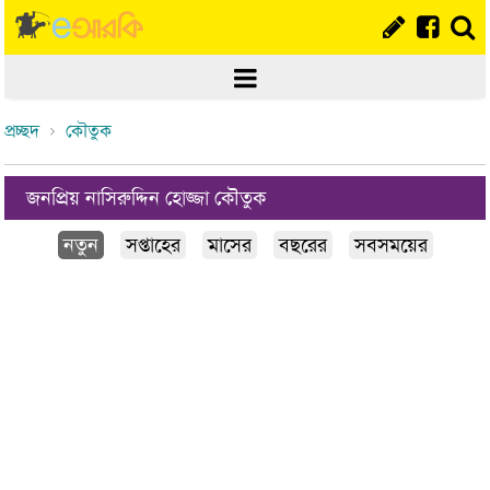
প্রচ্ছদ
কৌতুক
জনপ্রিয় নাসিরুদ্দিন হোজ্জা কৌতুক
নতুন
সপ্তাহের
মাসের
বছরের
সবসময়ের