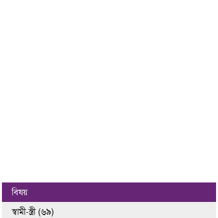
বিষয়
স্বামী-স্ত্রী (৬৯)