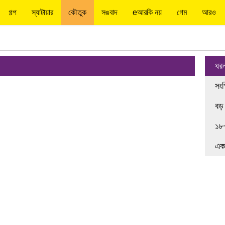
গল্প
স্যাটায়ার
কৌতুক
সঙবাদ
eআরকি নয়
গেম
আরও
ধর
সংক
বড়
১৮
এক