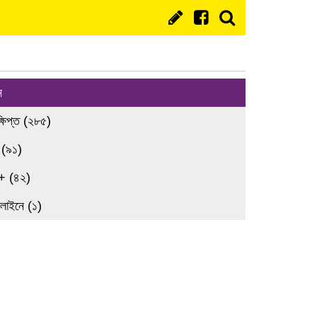
ন
্ষিপ্ত (২৮৫)
 (৯১)
+ (৪২)
লাইনে (১)