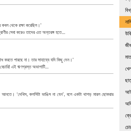
বিখ
নাস
যুর কবল থেকে রক্ষা করেছিল।’
রাণীর সেবা করেও তাদের এত অন্তরঙ্গ হতে...
উক
জী
মা
োধ করতে পারছে না। তার সাহায্যে যদি কিছু দেন।’
 বেচারি! এই ঋণগ্রস্ত অভাগাটি...
খেল
ছাত
আই
ে আনতে। ‘দেখিস, কলসিটা ভাঙিস না যেন’, বলে একটা থাপড় মারল ছোকরার
অফ
ক্র
চোর