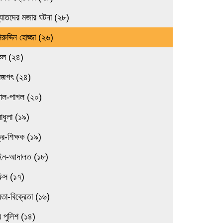
্যাতদের মজার ঘটনা (২৮)
িরুদ্দিন হোজ্জা (২৬)
িল (২৪)
বজগৎ (২৪)
তাল-পাগল (২০)
াধুলা (১৯)
্র-শিক্ষক (১৯)
ন-আদালত (১৮)
িস (১৭)
েতা-বিক্রেতা (১৬)
 পুলিশ (১৪)