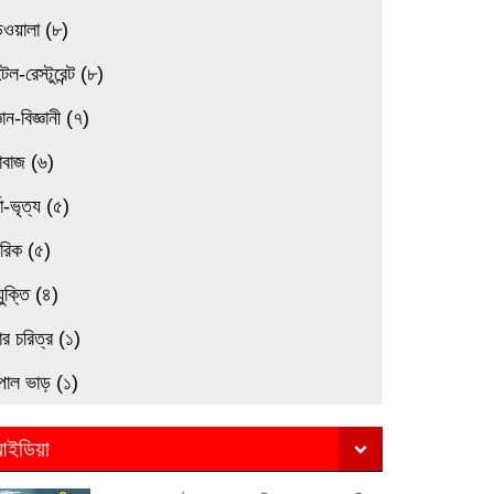
িওয়ালা (৮)
েল-রেস্টুরেন্ট (৮)
্ঞান-বিজ্ঞানী (৭)
াবাজ (৬)
তা-ভৃত্য (৫)
মরিক (৫)
যুক্তি (৪)
র চরিত্র (১)
পাল ভাড় (১)
ইডিয়া