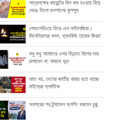
পাত্রপক্ষের কারেন্টের বিল কম হওয়ায় বিয়ে
ভেঙে দিলো গুলশানের কুলসুম
লোডশেডিংয়ে ফিরে এল নস্টালজিয়া।
মিলেনিয়ালরা বলল, থ্যাংকিউ তারেক জিয়া!
শুধু শুধু আমাদের ওপর বিদ্যুত বিলের দায়
চাপাবেন না: মামদো ভূত
ভাত নয়, দেশের জাতীয় খাবার হতে যাচ্ছে
মাইক্রো প্লাস্টিক
অবসরের পর ট্র্যাভেল ভ্লগিং করবেন চুপ্পু