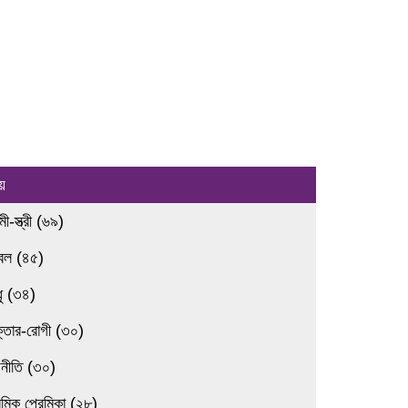
য়
ামী-স্ত্রী (৬৯)
রবল (৪৫)
ধু (৩৪)
ক্তার-রোগী (৩০)
জনীতি (৩০)
েমিক প্রেমিকা (২৮)