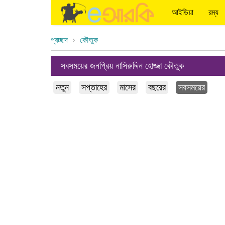
আইডিয়া
রম্য
প্রচ্ছদ
কৌতুক
সবসময়ের জনপ্রিয় নাসিরুদ্দিন হোজ্জা কৌতুক
নতুন
সপ্তাহের
মাসের
বছরের
সবসময়ের