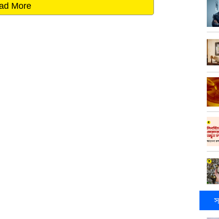
ad More
স