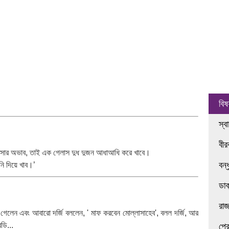
বিষ
স্ব
বী
। পয়সার অভাব, তাই এক গেলাস দুধ দুজন আধাআধি করে খাবে।
বন্
নি দিয়ে খাব।’
ডা
রা
ে গেলেন এবং আবারো দর্জি বললেন, ' মাফ করবেন মোল্লাসাহেব', বলল দর্জি, আর
ডি...
প্র