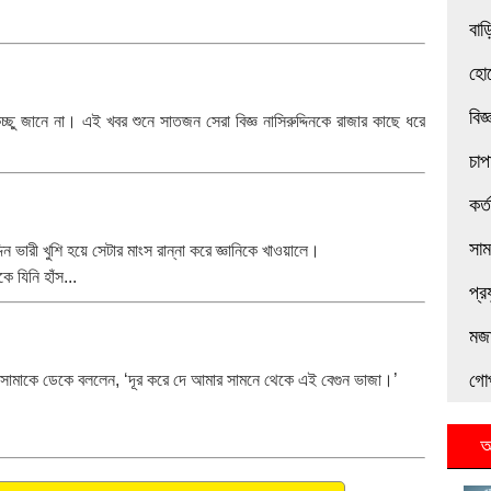
বাড়
হোট
বিজ
িচ্ছু জানে না। এই খবর শুনে সাতজন সেরা বিজ্ঞ নাসিরুদ্দিনকে রাজার কাছে ধরে
চাপ
কর্
সা
িন ভারী খুশি হয়ে সেটার মাংস রান্না করে জ্ঞানিকে খাওয়ালে।
যিনি হাঁস...
প্র
মজা
গো
খানসামাকে ডেকে বললেন, ‘দূর করে দে আমার সামনে থেকে এই বেগুন ভাজা।’
আ