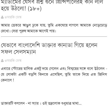
ম্যাডামের যেসব প্রশ্ন শুনে প্রিন্সিপালেরই কান লাল
হয়ে উঠলো! (১৮+)
eআরকি ডেস্ক
আমার ভেতরে আঙুল ঢুকে যায়, তুমি একঘেয়ে লাগলে আমাকে নেড়েচেড়ে
দেখো। সেরা পুরুষ আমাকে আগেই পায়।
যেভাবে বাংলাদেশি ডাক্তার কানাডা গিয়ে হলেন
সফল সেলসম্যান
eআরকি ডেস্ক
এবারে স্টোরের মালিক একটু দমে গেলেন এবং বিস্ময়ের সঙ্গে বলে উঠলেন -
যে লোকটা একটি বড়শি কিনতে এসেছিল, তুমি তাকে দিয়ে এত জিনিস
কেনালে !
ডাক্তারটি বললেন - না স্যার । ওই ভদ্রলোক শুধুমাত্র মাথা...