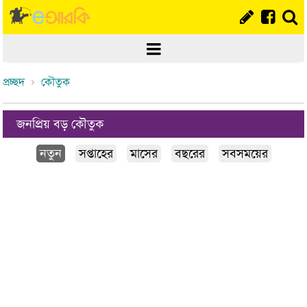
প্রচ্ছদ
কৌতুক
জনপ্রিয় বড় কৌতুক
নতুন
সপ্তাহের
মাসের
বছরের
সবসময়ের