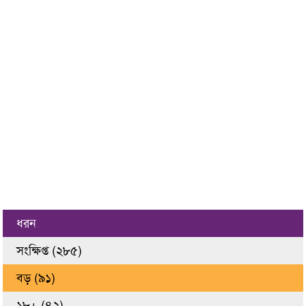
ধরন
সংক্ষিপ্ত (২৮৫)
বড় (৯১)
১৮+ (৪২)