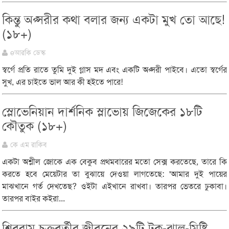
কিন্তু অপ্সরীর কথা বলার জন্য একটা মুখ তো আছে!
(১৮+)
eআরকি ডেস্ক
স্বর্গে প্রতি রাতে তুমি দুই গ্লাস মদ এবং একটি অপ্সরী পাইবে। এতো স্বর্গের
সুখ, এর চাইতে ভাল আর কী হইতে পারে!
স্লোভেনিয়ান দার্শনিক স্লাভোয় জিজেকের ১৮টি
কৌতুক (১৮+)
কে এম রাকিব
একটা অশ্লীল জোকে এক বেকুব প্রথমবারের মতো সেক্স করতেছে, তারে কি
করতে হবে মেয়েটার তা বুঝায়ে দেওয়া লাগতেছে: 'আমার দুই পায়ের
মাঝখানে গর্ত দেখতেছ? ওইটা এইখানে রাখবা। তারপর ভেতরে ঢুকাবা।
তারপর বাইর কইরা...
শিবরাম চক্রবর্তীর জীবনের ২৯টি টক-ঝাল-মিষ্টি