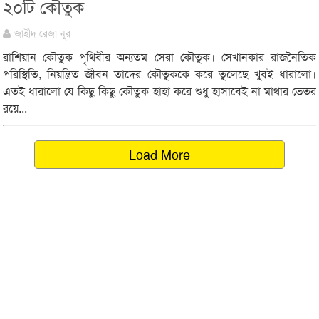
২০টি কৌতুক
জাহীদ রেজা নূর
রাশিয়ান কৌতুক পৃথিবীর অন্যতম সেরা কৌতুক। সেখানকার রাজনৈতিক
পরিস্থিতি, নিয়ন্ত্রিত জীবন তাদের কৌতুককে করে তুলেছে খুবই ধারালো।
এতই ধারালো যে কিছু কিছু কৌতুক হাহা করে শুধু হাসাবেই না মাথার ভেতর
রয়ে...
Load More