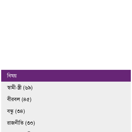
বিষয়
স্বামী-স্ত্রী (৬৯)
বীরবল (৪৫)
বন্ধু (৩৪)
রাজনীতি (৩০)