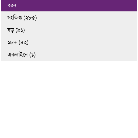
ধরন
সংক্ষিপ্ত (২৮৫)
বড় (৯১)
১৮+ (৪২)
একলাইনে (১)