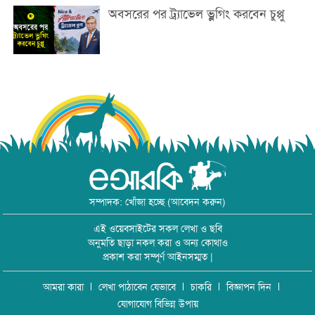
অবসরের পর ট্র্যাভেল ভ্লগিং করবেন চুপ্পু
সম্পাদক: খোঁজা হচ্ছে (আবেদন করুন)
এই ওয়েবসাইটের সকল লেখা ও ছবি
অনুমতি ছাড়া নকল করা ও অন্য কোথাও
প্রকাশ করা সম্পূর্ণ আইনসম্মত |
আমরা কারা
লেখা পাঠাবেন যেভাবে
চাকরি
বিজ্ঞাপন দিন
যোগাযোগ বিভিন্ন উপায়