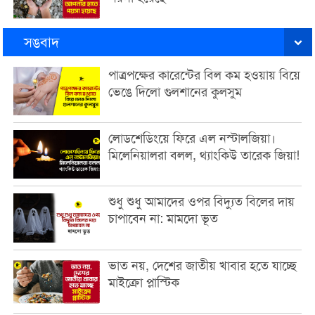
সঙবাদ
পাত্রপক্ষের কারেন্টের বিল কম হওয়ায় বিয়ে
ভেঙে দিলো গুলশানের কুলসুম
লোডশেডিংয়ে ফিরে এল নস্টালজিয়া।
মিলেনিয়ালরা বলল, থ্যাংকিউ তারেক জিয়া!
শুধু শুধু আমাদের ওপর বিদ্যুত বিলের দায়
চাপাবেন না: মামদো ভূত
ভাত নয়, দেশের জাতীয় খাবার হতে যাচ্ছে
মাইক্রো প্লাস্টিক