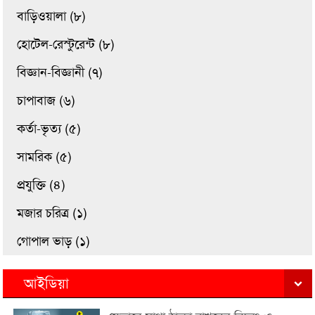
বাড়িওয়ালা (৮)
হোটেল-রেস্টুরেন্ট (৮)
বিজ্ঞান-বিজ্ঞানী (৭)
চাপাবাজ (৬)
কর্তা-ভৃত্য (৫)
সামরিক (৫)
প্রযুক্তি (৪)
মজার চরিত্র (১)
গোপাল ভাড় (১)
আইডিয়া