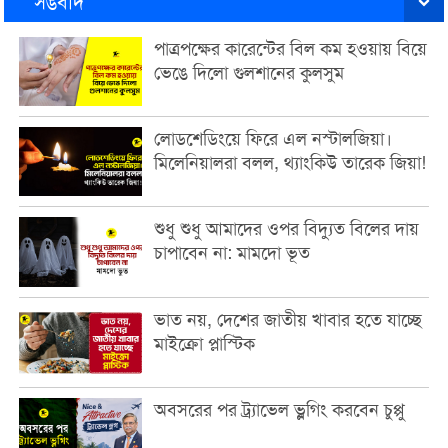
সঙবাদ
পাত্রপক্ষের কারেন্টের বিল কম হওয়ায় বিয়ে
ভেঙে দিলো গুলশানের কুলসুম
লোডশেডিংয়ে ফিরে এল নস্টালজিয়া।
মিলেনিয়ালরা বলল, থ্যাংকিউ তারেক জিয়া!
শুধু শুধু আমাদের ওপর বিদ্যুত বিলের দায়
চাপাবেন না: মামদো ভূত
ভাত নয়, দেশের জাতীয় খাবার হতে যাচ্ছে
মাইক্রো প্লাস্টিক
অবসরের পর ট্র্যাভেল ভ্লগিং করবেন চুপ্পু