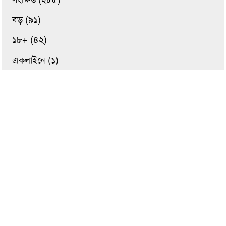
বড় (৯১)
১৮+ (৪২)
একলাইনে (১)