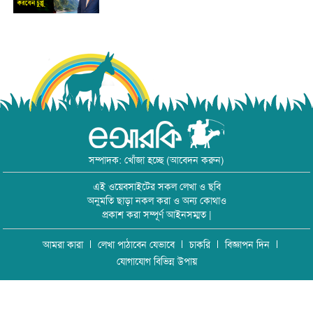
সম্পাদক: খোঁজা হচ্ছে (আবেদন করুন)
এই ওয়েবসাইটের সকল লেখা ও ছবি
অনুমতি ছাড়া নকল করা ও অন্য কোথাও
প্রকাশ করা সম্পূর্ণ আইনসম্মত |
আমরা কারা
লেখা পাঠাবেন যেভাবে
চাকরি
বিজ্ঞাপন দিন
যোগাযোগ বিভিন্ন উপায়