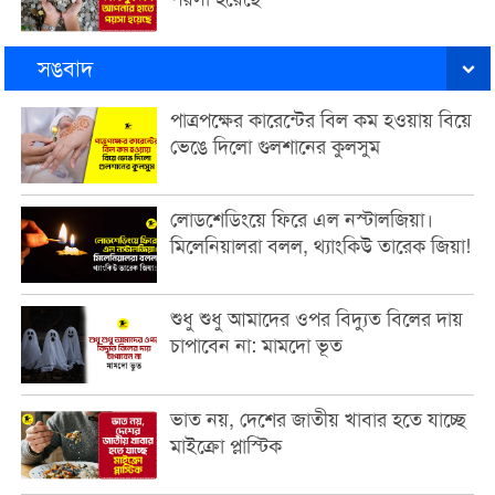
সঙবাদ
পাত্রপক্ষের কারেন্টের বিল কম হওয়ায় বিয়ে
ভেঙে দিলো গুলশানের কুলসুম
লোডশেডিংয়ে ফিরে এল নস্টালজিয়া।
মিলেনিয়ালরা বলল, থ্যাংকিউ তারেক জিয়া!
শুধু শুধু আমাদের ওপর বিদ্যুত বিলের দায়
চাপাবেন না: মামদো ভূত
ভাত নয়, দেশের জাতীয় খাবার হতে যাচ্ছে
মাইক্রো প্লাস্টিক