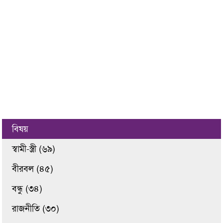
বিষয়
স্বামী-স্ত্রী (৬৯)
বীরবল (৪৫)
বন্ধু (৩৪)
রাজনীতি (৩০)