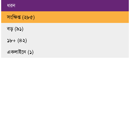
ধরন
সংক্ষিপ্ত (২৮৫)
বড় (৯১)
১৮+ (৪২)
একলাইনে (১)