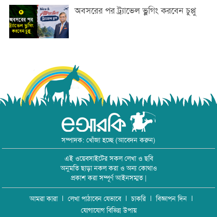
অবসরের পর ট্র্যাভেল ভ্লগিং করবেন চুপ্পু
সম্পাদক: খোঁজা হচ্ছে (আবেদন করুন)
এই ওয়েবসাইটের সকল লেখা ও ছবি
অনুমতি ছাড়া নকল করা ও অন্য কোথাও
প্রকাশ করা সম্পূর্ণ আইনসম্মত |
আমরা কারা
লেখা পাঠাবেন যেভাবে
চাকরি
বিজ্ঞাপন দিন
যোগাযোগ বিভিন্ন উপায়