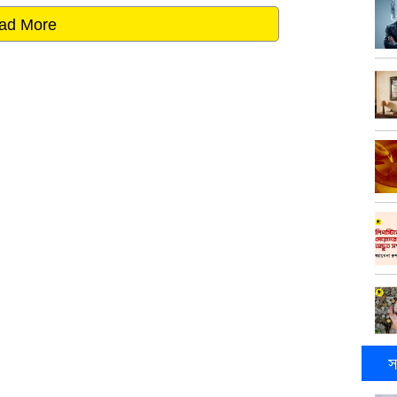
ad More
স