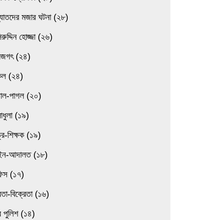
্যাতদের মজার ঘটনা (২৮)
িরুদ্দিন হোজ্জা (২৬)
বজগৎ (২৪)
িল (২৪)
তাল-পাগল (২০)
াধুলা (১৯)
্র-শিক্ষক (১৯)
ন-আদালত (১৮)
িস (১৭)
েতা-বিক্রেতা (১৬)
 পুলিশ (১৪)