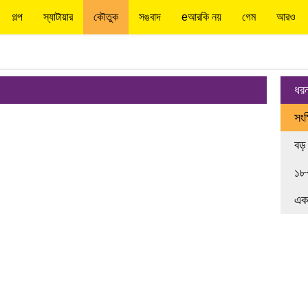
গল্প
স্যাটায়ার
কৌতুক
সঙবাদ
eআরকি নয়
গেম
আরও
ধর
সংক
বড়
১৮
এক