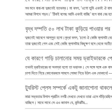
সব শুনে বাবা-মা দুজনেই হতভম্ব। মা বলল, 'ওগো তুমি এখনই ঐ বা
আমরা বিপদে পড়ব।' 'ঠিকই বলেছ আমি এখনই যাচ্ছি' বলে বাবা বের হ
বৃদ্ধ দম্পতি ৫০ লাখ টাকা কুড়িয়ে পাওয়ার পর
দুজনেই আবেগে আপ্লুত হলো।বৃদ্ধা বলল, 'চলো ঐ কেজি ক্লাসটা থেক
তারা দুজনেই গেল এবং সেই কেজি ক্লাসটায় কিছুক্ষণ বসে থেকে অতীতের
যে কারণে গাড়ি চালানোর সময় ড্রাইভারকে প
তখনই ড্রাইভারের যা অবস্থা হলো তা ভয়ানক। সে সঙ্গে সঙ্গে এক বাস
চাপা দিতে গিয়ে কোনোরকমে সামলে সোজা গিয়ে উঠল এক দোকানে! —
ট্যুরিস্ট প্লেস সম্পর্কে একটু জানাশোনা থাকল
মায়া সভ্যতার বিশাল প্রাচীন নগরী দেখতে দেখতে তারা এসে দাঁড়িয়েছিল এক
যাচ্ছিল। সাথে সাথে সে এও জানাল যে, মন্দিরটির...