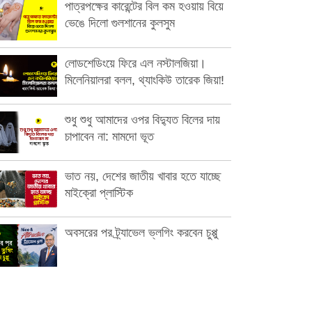
পাত্রপক্ষের কারেন্টের বিল কম হওয়ায় বিয়ে
ভেঙে দিলো গুলশানের কুলসুম
লোডশেডিংয়ে ফিরে এল নস্টালজিয়া।
মিলেনিয়ালরা বলল, থ্যাংকিউ তারেক জিয়া!
শুধু শুধু আমাদের ওপর বিদ্যুত বিলের দায়
চাপাবেন না: মামদো ভূত
ভাত নয়, দেশের জাতীয় খাবার হতে যাচ্ছে
মাইক্রো প্লাস্টিক
অবসরের পর ট্র্যাভেল ভ্লগিং করবেন চুপ্পু