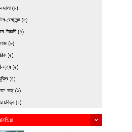
িওয়ালা (৮)
েল-রেস্টুরেন্ট (৮)
্ঞান-বিজ্ঞানী (৭)
াবাজ (৬)
মরিক (৫)
তা-ভৃত্য (৫)
যুক্তি (৪)
পাল ভাড় (১)
র চরিত্র (১)
ইডিয়া