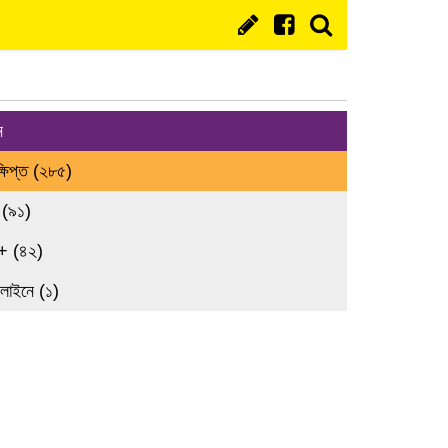
ন
্ষিপ্ত (২৮৫)
 (৯১)
+ (৪২)
লাইনে (১)