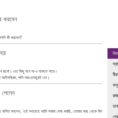
ার করবেন
আপনি কী করবেন?
 হয়
বিষ
স্ব
িখে রাখো। এত কিছু মনে না-ও থাকতে পারে।
বী
টা আইসক্রিম, পানি আর চানাচুরই তো।
বন্
া পেলেন
রা
ডা
় নাপিত বললেন, 'এই সপ্তাহে আমি সমাজ সেবা করছি, তোমার কাছ থেকে বিল
প্র