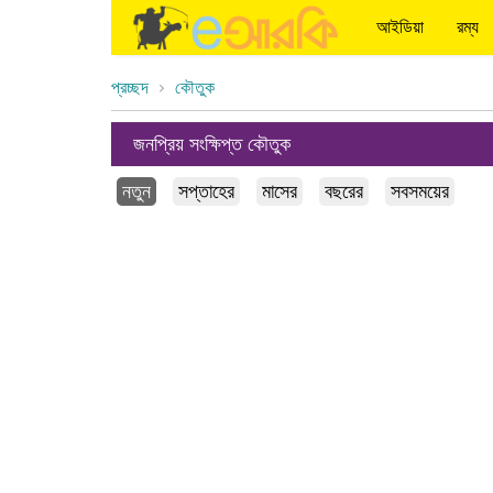
আইডিয়া
রম্য
প্রচ্ছদ
কৌতুক
জনপ্রিয় সংক্ষিপ্ত কৌতুক
নতুন
সপ্তাহের
মাসের
বছরের
সবসময়ের