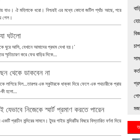
বাড়
সায় যাও। ঐ মহিলাকে ধরো। নিশ্চয়ই এর মধ্যে কোনো জটিল প্যাঁচ আছে, পরে
য়ে গেল।
হোট
বিজ
 যা ঘটলো
চাপ
ে ঘুরে আসি, যেখানে আমাদের প্রথম দেখা হয়।'
 স্মৃতিচারণ করে ফের বাড়ির দিকে...
সা
কর্
েছন থেকে ডাকবেন না
প্র
কে লাগিয়ে দিল...তারপর এক স্কুটারকে ধাক্কা দিয়ে ফেলে এক পথচারীকে প্রায়
কী হলো...
গো
েই যেভাবে নিজেকে স্মার্ট প্রমাণ করতে পারেন
মজা
টি প্রাচীন মন্দিরের সামনে। ট্যুর গাইড মন্দিরটির বিষয়ে বিস্তারিত বর্ণনা দিয়ে
আ