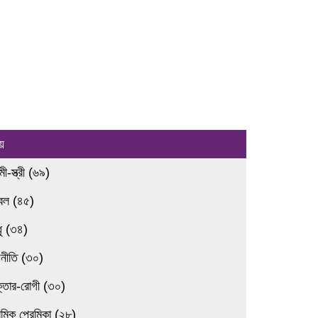
য়
ামী-স্ত্রী (৬৯)
রবল (৪৫)
ধু (৩৪)
জনীতি (৩০)
ক্তার-রোগী (৩০)
েমিক প্রেমিকা (২৮)