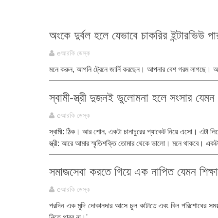
অংকে দুর্বল হলে যেভাবে চাকরির ইন্টারভিউ প
eআরকি ডেস্ক
মনে করুন, আপনি ট্রেনে জার্নি করছেন। আপনার বেশ গরম লাগছে। 
স্বামী-স্ত্রী দুজনই ভুলোমনা হলে সংসার যেমন
eআরকি ডেস্ক
স্বামী: ঠিক। আর শোন, একটা চানাচুরের প্যাকেট নিয়ে এসো। এটা ল
স্ত্রী: আরে আমার স্মৃতিশক্তি তোমার থেকে ভালো। মনে থাকবে। এক
সমাজসেবা করতে গিয়ে এক নাপিত যেমন শিক্ষ
eআরকি ডেস্ক
পরদিন এক মুদি দোকানদার আসে চুল কাটাতে এবং বিল পরিশোধের সময
নিতে পারব না।'