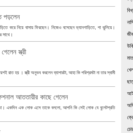
বিখ
তে পড়লেন
নাস
াড়িতে করে নিয়ে বাসায় ফিরছেন। নিজেও বসেছেন ভ্যানগাড়িতে, পা ঝুলিয়ে।
জী
ের সাথে।
উক
েলেন স্ত্রী
মা
খেল
 রাত হয় । স্ত্রী অনুভব করলেন ব্যাপারটা, আহা কি পরিশ্রমটা না তার স্বামী
ছাত
আই
প্রফেশনাল আততায়ীর কাছে গেলেন
অফ
রতো। একদিন এক লোক এসে তাকে বললো, আপনি কি সেই লোক যে বুলেটপ্রতি
ক্র
চোর
া