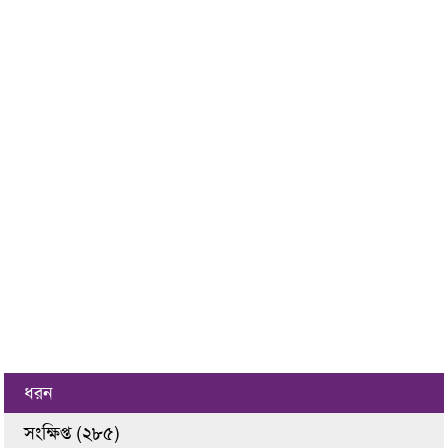
ধরন
সংক্ষিপ্ত (২৮৫)