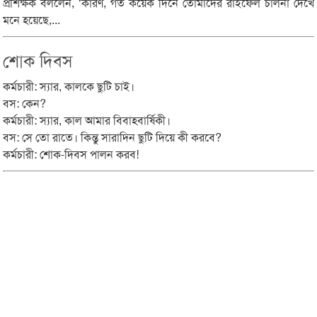
প্রশিক্ষক বললেন, ‘কারণ, গত কয়েক দিনে তোমাদের রাইফেল চালনা দেখে
মনে হয়েছে,...
শোক দিবস
কর্মচারী: স্যার, কালকে ছুটি চাই।
বস: কেন?
কর্মচারী: স্যার, কাল আমার বিবাহবার্ষিকী।
বস: সে তো রাতে। কিন্তু সারাদিন ছুটি দিয়ে কী করবে?
কর্মচারী: শোক-দিবস পালন করব!