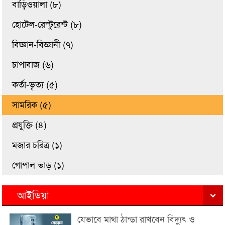
বাড়িওয়ালা (৮)
হোটেল-রেস্টুরেন্ট (৮)
বিজ্ঞান-বিজ্ঞানী (৭)
চাপাবাজ (৬)
কর্তা-ভৃত্য (৫)
সামরিক (৫)
প্রযুক্তি (৪)
মজার চরিত্র (১)
গোপাল ভাড় (১)
আইডিয়া
যেভাবে মাথা ঠান্ডা রাখবেন বিদ্যুৎ ও