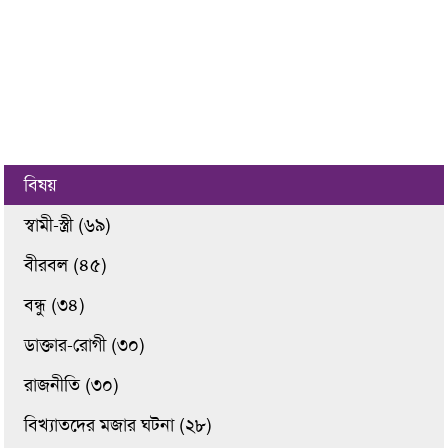
বিষয়
স্বামী-স্ত্রী (৬৯)
বীরবল (৪৫)
বন্ধু (৩৪)
ডাক্তার-রোগী (৩০)
রাজনীতি (৩০)
বিখ্যাতদের মজার ঘটনা (২৮)