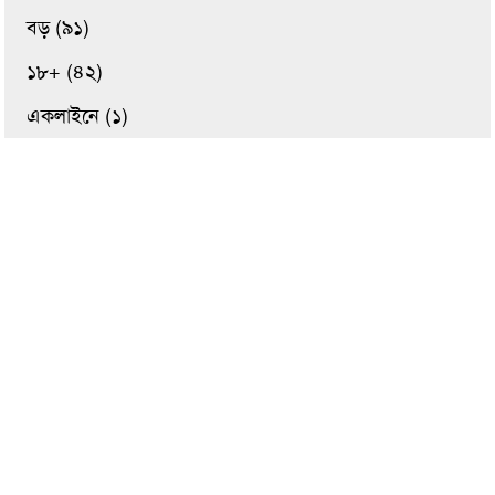
বড় (৯১)
১৮+ (৪২)
একলাইনে (১)