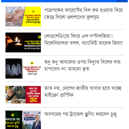
পাত্রপক্ষের কারেন্টের বিল কম হওয়ায় বিয়ে
ভেঙে দিলো গুলশানের কুলসুম
লোডশেডিংয়ে ফিরে এল নস্টালজিয়া।
মিলেনিয়ালরা বলল, থ্যাংকিউ তারেক জিয়া!
শুধু শুধু আমাদের ওপর বিদ্যুত বিলের দায়
চাপাবেন না: মামদো ভূত
ভাত নয়, দেশের জাতীয় খাবার হতে যাচ্ছে
মাইক্রো প্লাস্টিক
অবসরের পর ট্র্যাভেল ভ্লগিং করবেন চুপ্পু