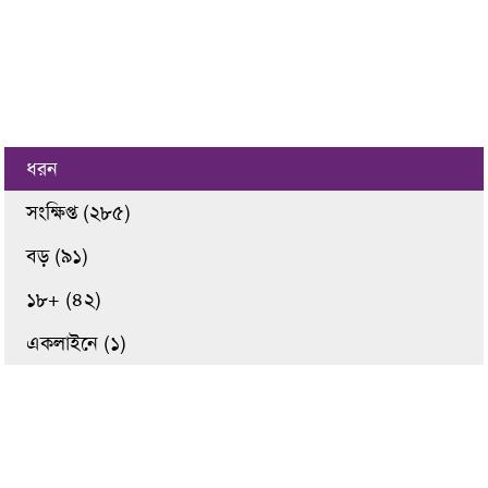
ধরন
সংক্ষিপ্ত (২৮৫)
বড় (৯১)
১৮+ (৪২)
একলাইনে (১)