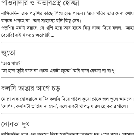
পাওনাদার ও অভাবগ্রস্থ হোজ্জা
নাসিরুদ্দিন এক পড়শির কাছে গিয়ে হাত পাতল। ‘এক গরিব তার দেনা শোধ
করতে পারছে না। তার সাহায্যে যদি কিছু দেন।’
পড়শির মনটা দরাজ, সে খুশি হয়ে তার হাতে কিছু টাকা দিয়ে বলল, ‘আহা
বেচারি! এই ঋণগ্রস্ত অভাগাটি...
জুতো
‘তাও যায়?’
‘তা হলে তুমি বসে না থেকে একটা জুতো তৈরি করে ফেলো না বাপু!’
কলসি ভাঙার আগে চড়
মোল্লা এক ছোকরাকে মাটির কলসি দিয়ে পাঠল কুয়ো থেকে জল তুলে আনতে।
‘দেখিস, কলসিটা ভাঙিস না যেন’, বলে একটা থাপড় মারল ছোকরার গালে।
নোনতা দুধ
নাসিরুদ্দিন তার এক বন্ধুকে নিয়ে সরাইখানায় ঢুকেছে দুধ খাবে বলে। পয়সার