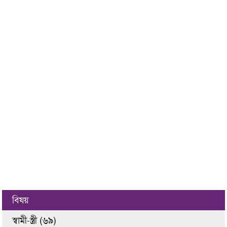
বিষয়
স্বামী-স্ত্রী (৬৯)