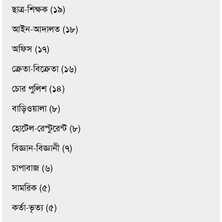
ছাত্র-শিক্ষক (১৯)
আইন-আদালত (১৮)
অফিস (১৭)
ক্রেতা-বিক্রেতা (১৬)
চোর পুলিশ (১৪)
বাড়িওয়ালা (৮)
হোটেল-রেস্টুরেন্ট (৮)
বিজ্ঞান-বিজ্ঞানী (৭)
চাপাবাজ (৬)
সামরিক (৫)
কর্তা-ভৃত্য (৫)