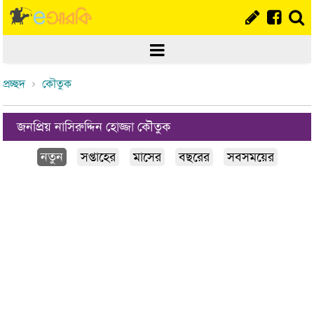
প্রচ্ছদ
কৌতুক
জনপ্রিয় নাসিরুদ্দিন হোজ্জা কৌতুক
নতুন
সপ্তাহের
মাসের
বছরের
সবসময়ের