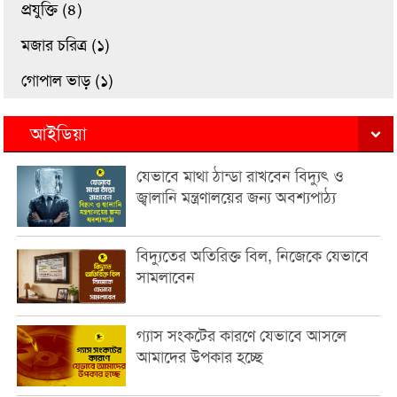
প্রযুক্তি (৪)
মজার চরিত্র (১)
গোপাল ভাড় (১)
আইডিয়া
যেভাবে মাথা ঠান্ডা রাখবেন বিদ্যুৎ ও
জ্বালানি মন্ত্রণালয়ের জন্য অবশ্যপাঠ্য
বিদ্যুতের অতিরিক্ত বিল, নিজেকে যেভাবে
সামলাবেন
গ্যাস সংকটের কারণে যেভাবে আসলে
আমাদের উপকার হচ্ছে