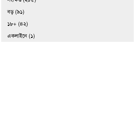
বড় (৯১)
১৮+ (৪২)
একলাইনে (১)