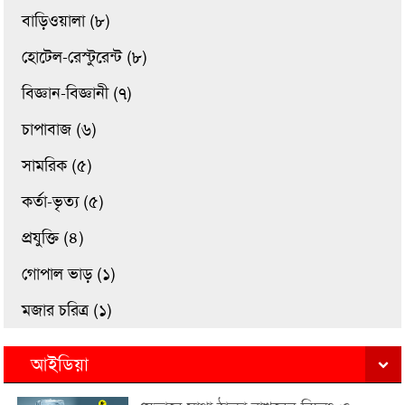
বাড়িওয়ালা (৮)
হোটেল-রেস্টুরেন্ট (৮)
বিজ্ঞান-বিজ্ঞানী (৭)
চাপাবাজ (৬)
সামরিক (৫)
কর্তা-ভৃত্য (৫)
প্রযুক্তি (৪)
গোপাল ভাড় (১)
মজার চরিত্র (১)
আইডিয়া