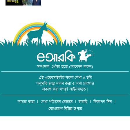
সম্পাদক: খোঁজা হচ্ছে (আবেদন করুন)
এই ওয়েবসাইটের সকল লেখা ও ছবি
অনুমতি ছাড়া নকল করা ও অন্য কোথাও
প্রকাশ করা সম্পূর্ণ আইনসম্মত |
আমরা কারা
লেখা পাঠাবেন যেভাবে
চাকরি
বিজ্ঞাপন দিন
যোগাযোগ বিভিন্ন উপায়