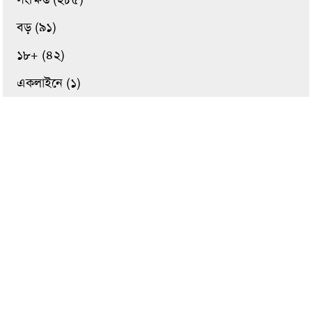
বড় (৯১)
১৮+ (৪২)
একলাইনে (১)