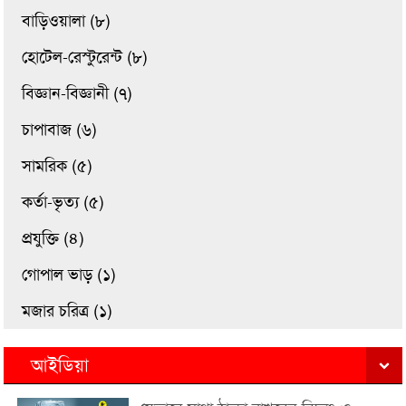
বাড়িওয়ালা (৮)
হোটেল-রেস্টুরেন্ট (৮)
বিজ্ঞান-বিজ্ঞানী (৭)
চাপাবাজ (৬)
সামরিক (৫)
কর্তা-ভৃত্য (৫)
প্রযুক্তি (৪)
গোপাল ভাড় (১)
মজার চরিত্র (১)
আইডিয়া