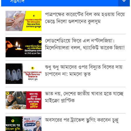
সঙবাদ
পাত্রপক্ষের কারেন্টের বিল কম হওয়ায় বিয়ে
ভেঙে দিলো গুলশানের কুলসুম
লোডশেডিংয়ে ফিরে এল নস্টালজিয়া।
মিলেনিয়ালরা বলল, থ্যাংকিউ তারেক জিয়া!
শুধু শুধু আমাদের ওপর বিদ্যুত বিলের দায়
চাপাবেন না: মামদো ভূত
ভাত নয়, দেশের জাতীয় খাবার হতে যাচ্ছে
মাইক্রো প্লাস্টিক
অবসরের পর ট্র্যাভেল ভ্লগিং করবেন চুপ্পু