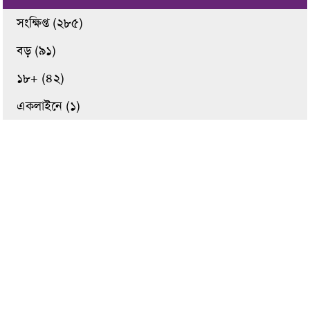
সংক্ষিপ্ত (২৮৫)
বড় (৯১)
১৮+ (৪২)
একলাইনে (১)