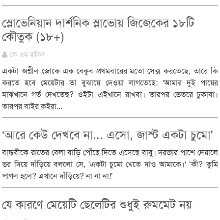
স্লোভেনিয়ান দার্শনিক স্লাভোয় জিজেকের ১৮টি
কৌতুক (১৮+)
কে এম রাকিব
একটা অশ্লীল জোকে এক বেকুব প্রথমবারের মতো সেক্স করতেছে, তারে কি
করতে হবে মেয়েটার তা বুঝায়ে দেওয়া লাগতেছে: 'আমার দুই পায়ের
মাঝখানে গর্ত দেখতেছ? ওইটা এইখানে রাখবা। তারপর ভেতরে ঢুকাবা।
তারপর বাইর কইরা...
‘আরে কেউ দেখবে না... এসো, জাস্ট একটা চুমো'
বান্ধবীকে রাতের বেলা বাড়ি পৌঁছে দিতে এসেছে বাবু। দরজার পাশে দেয়ালে
ভর দিয়ে দাঁড়িয়ে বললো সে, 'একটা চুমো খেতে দাও আমাকে।' ‘কী? তুমি
পাগল হলে? এখানে দাঁড়িয়ে? না না না!’
যে কারণে মেয়েটি ছেলেটির শুধুই রুমমেট নয়