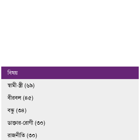
বিষয়
স্বামী-স্ত্রী (৬৯)
বীরবল (৪৫)
বন্ধু (৩৪)
ডাক্তার-রোগী (৩০)
রাজনীতি (৩০)