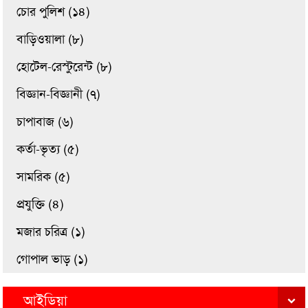
চোর পুলিশ (১৪)
বাড়িওয়ালা (৮)
হোটেল-রেস্টুরেন্ট (৮)
বিজ্ঞান-বিজ্ঞানী (৭)
চাপাবাজ (৬)
কর্তা-ভৃত্য (৫)
সামরিক (৫)
প্রযুক্তি (৪)
মজার চরিত্র (১)
গোপাল ভাড় (১)
আইডিয়া