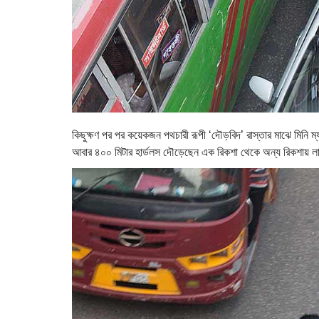
কিছুক্ষণ পর পর কয়েকজন পথচারী রূপী ‘দৌড়বিদ’ রাস্তার মাঝে মিনি
আবার ৪০০ মিটার হার্ডলস দৌড়েছেন এক রিকশা থেকে অন্য রিকশায় ল