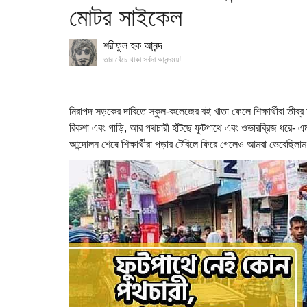
মোটর সাইকেল
শরীফুল হক আনন্দ
তার বেঁচে থাকা সর্বদা আনন্দময়!
নিরাপদ সড়কের দাবিতে স্কুল-কলেজের বই খাতা ফেলে শিক্ষার্থীরা তী
রিকশা এবং গাড়ি, আর পথচারী হাঁটছে ফুটপাথে এবং ওভারব্রিজ ধরে- এমন
আন্দোলন শেষে শিক্ষার্থীরা পড়ার টেবিলে ফিরে গেলেও আমরা ভেবেছিলাম