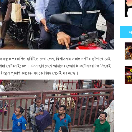
স
েসবুকে প্রকাশিত ছবিটিতে দেখা গেল, ঝিগাতলায় সকাল দশটায় ফুটপাথে নেই
এক গাদা মোটরসাইকেল। এমন ছবি দেখে আমাদের eআরকি ফটোসাংবাদিক নিছকই
বি তুলে প্রমাণ করবেন- সড়কে নিয়ম মেনেই সব হচ্ছে।