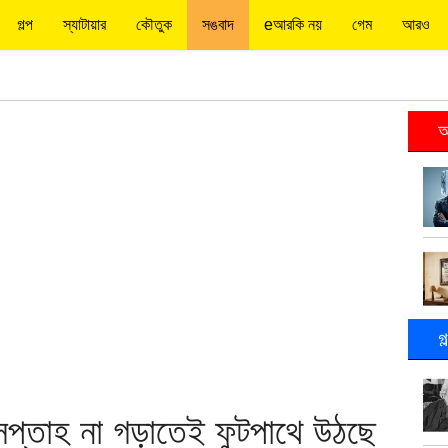
গল্প
স্যাটায়ার
কৌতুক
সঙবাদ
eআরকি নয়
গেম
আরও
আ
গ
সপ্তাহ না গড়াতেই ফুটপাথে উঠছে