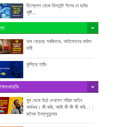
ডিপ্রেশন থেকে ভিনসেন্ট গঁগের যে ছবির
সৃষ্টি...
ম্য
ভাব বেড়েছে সবজিদের, আইফোনের মর্যাদা
দাবী
কুস্তির প্যাঁচ
াক্ষাৎকারকি
ঘুম থেকে উঠে দেখলেন শরিয়া আইন
কার্যকর। কী করি, আমি কী কী কী করি… :
জনৈক ইনফ্লুয়েন্সার