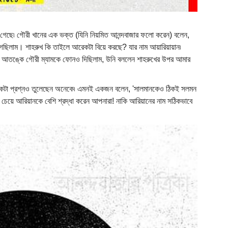
া গেছে৷ গৌরী খানের এক ভক্ত (যিনি নিয়মিত আনন্দবাজার ফলো করেন) বলেন,
েছিলাম। শাহরুখ কি তাইলে আরেকটা বিয়ে করছে? যার নাম আয়ারিয়ায়ান৷
য়ে আতঙ্কে গৌরী ম্যামকে ফোনও দিছিলাম, উনি বললেন শাহরুখের উপর আমার
একটা প্রশ্নও তুলেছেন অনেকে৷ এমনই একজন বলেন, 'সালমানকেও ঠিকই সলমন
 চেয়ে আরিয়ানকে বেশি শ্রদ্ধা করেন আপনারা! নাকি আরিয়ানের নাম সঠিকভাবে