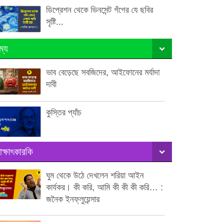
ডিপ্রেশন থেকে ভিনসেন্ট গঁগের যে ছবির
সৃষ্টি...
ম্য
ভাব বেড়েছে সবজিদের, আইফোনের মর্যাদা
দাবী
কুস্তির প্যাঁচ
াক্ষাৎকারকি
ঘুম থেকে উঠে দেখলেন শরিয়া আইন
কার্যকর। কী করি, আমি কী কী কী করি… :
জনৈক ইনফ্লুয়েন্সার