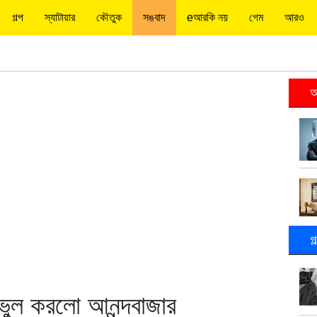
গল্প
স্যাটায়ার
কৌতুক
সঙবাদ
eআরকি নয়
গেম
আরও
আ
গ
 ভুল করলো আনন্দবাজার