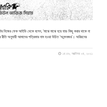
র নিজের ফেক আইডি থেকে বলেন, 'মাঝে মাঝে হয়ে যায়৷ কিছু করার থাকে না
ীতি অনুযায়ী আমাদের পত্রিকার নাম হওয়া উচিত 'অনন্দবজর'। অরিয়নের
১৪:৫৯, অক্টোবর ০৪, ২০২১