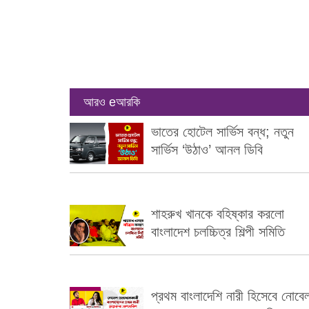
আরও eআরকি
ভাতের হোটেল সার্ভিস বন্ধ; নতুন
সার্ভিস ‘উঠাও’ আনল ডিবি
শাহরুখ খানকে বহিষ্কার করলো
বাংলাদেশ চলচ্চিত্র শিল্পী সমিতি
প্রথম বাংলাদেশি নারী হিসেবে নোবে