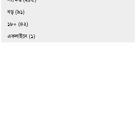
বড় (৯১)
১৮+ (৪২)
একলাইনে (১)