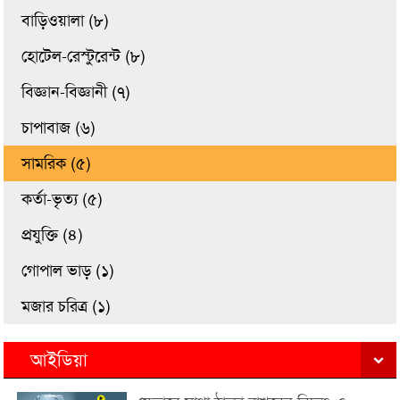
বাড়িওয়ালা (৮)
হোটেল-রেস্টুরেন্ট (৮)
বিজ্ঞান-বিজ্ঞানী (৭)
চাপাবাজ (৬)
সামরিক (৫)
কর্তা-ভৃত্য (৫)
প্রযুক্তি (৪)
গোপাল ভাড় (১)
মজার চরিত্র (১)
আইডিয়া