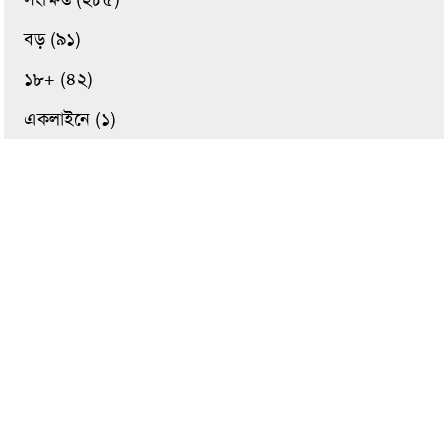
বড় (৯১)
১৮+ (৪২)
একলাইনে (১)