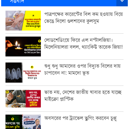
সঙবাদ
পাত্রপক্ষের কারেন্টের বিল কম হওয়ায় বিয়ে
ভেঙে দিলো গুলশানের কুলসুম
লোডশেডিংয়ে ফিরে এল নস্টালজিয়া।
মিলেনিয়ালরা বলল, থ্যাংকিউ তারেক জিয়া!
শুধু শুধু আমাদের ওপর বিদ্যুত বিলের দায়
চাপাবেন না: মামদো ভূত
ভাত নয়, দেশের জাতীয় খাবার হতে যাচ্ছে
মাইক্রো প্লাস্টিক
অবসরের পর ট্র্যাভেল ভ্লগিং করবেন চুপ্পু