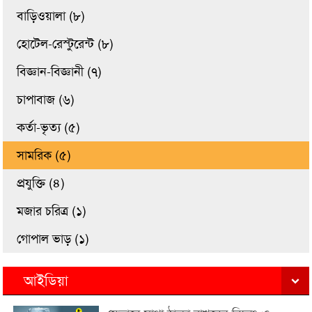
বাড়িওয়ালা (৮)
হোটেল-রেস্টুরেন্ট (৮)
বিজ্ঞান-বিজ্ঞানী (৭)
চাপাবাজ (৬)
কর্তা-ভৃত্য (৫)
সামরিক (৫)
প্রযুক্তি (৪)
মজার চরিত্র (১)
গোপাল ভাড় (১)
আইডিয়া