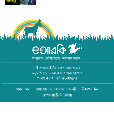
সম্পাদক: খোঁজা হচ্ছে (আবেদন করুন)
এই ওয়েবসাইটের সকল লেখা ও ছবি
অনুমতি ছাড়া নকল করা ও অন্য কোথাও
প্রকাশ করা সম্পূর্ণ আইনসম্মত |
আমরা কারা
লেখা পাঠাবেন যেভাবে
চাকরি
বিজ্ঞাপন দিন
যোগাযোগ বিভিন্ন উপায়