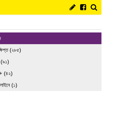
ন
্ষিপ্ত (২৮৫)
 (৯১)
+ (৪২)
লাইনে (১)