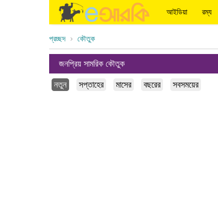
আইডিয়া
রম্য
প্রচ্ছদ
কৌতুক
জনপ্রিয় সামরিক কৌতুক
নতুন
সপ্তাহের
মাসের
বছরের
সবসময়ের