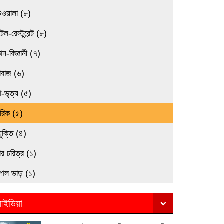
িওয়ালা (৮)
েল-রেস্টুরেন্ট (৮)
্ঞান-বিজ্ঞানী (৭)
াবাজ (৬)
তা-ভৃত্য (৫)
মরিক (৫)
যুক্তি (৪)
র চরিত্র (১)
পাল ভাড় (১)
ইডিয়া