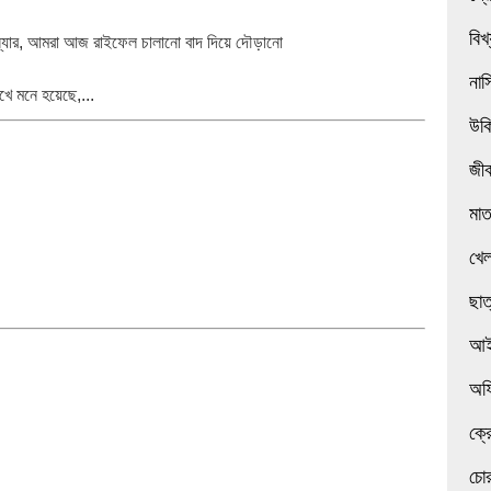
বিখ
স্যার, আমরা আজ রাইফেল চালানো বাদ দিয়ে দৌড়ানো
নাস
ে মনে হয়েছে,...
উক
জী
মা
খেল
ছাত
আই
অফ
ক্র
চোর