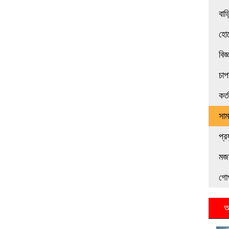
বাড়
হোট
বিজ
চাপ
কর্
সা
প্র
মজা
গো
আ