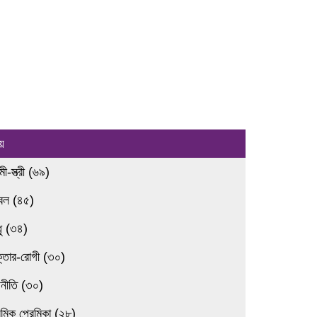
য়
ামী-স্ত্রী (৬৯)
রবল (৪৫)
ধু (৩৪)
ক্তার-রোগী (৩০)
জনীতি (৩০)
েমিক প্রেমিকা (২৮)