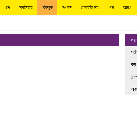
গল্প
স্যাটায়ার
কৌতুক
সঙবাদ
eআরকি নয়
গেম
আরও
ধর
সংক
বড়
১৮
এক