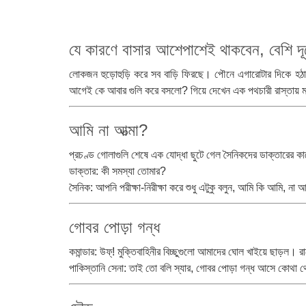
যে কারণে বাসার আশেপাশেই থাকবেন, বেশি দূর
লোকজন হুড়োহুড়ি করে সব বাড়ি ফিরছে। পৌনে এগারোটার দিকে হঠাৎ 
আগেই কে আবার গুলি করে বসলো? গিয়ে দেখেন এক পথচারী রাস্তায় ম
আমি না আত্মা?
প্রচণ্ড গোলাগুলি শেষে এক যোদ্ধা ছুটে গেল সৈনিকদের ডাক্তারের ক
ডাক্তার: কী সমস্যা তোমার?
সৈনিক: আপনি পরীক্ষা-নিরীক্ষা করে শুধু এটুকু বলুন, আমি কি আমি, না 
গোবর পোড়া গন্ধ
কমান্ডার: উফ্! মুক্তিবাহিনীর বিচ্ছুগুলো আমাদের ঘোল খাইয়ে ছাড়ল। র
পাকিস্তানি সেনা: তাই তো বলি স্যার, গোবর পোড়া গন্ধ আসে কোথা থ