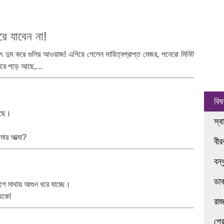
ে যাবেন না!
দুম করে গুলির আওয়াজ! এগিয়ে গেলেন দায়িত্বপ্রাপ্ত মেজর, পনেরো মিনিট
রে পড়ে আছে,...
বিষ
াছে।
স্ব
আমার আত্মা?
বী
বন্
ডা
াগে মাথায় আগুন ধরে যাচ্ছে।
েকে!
রা
প্র