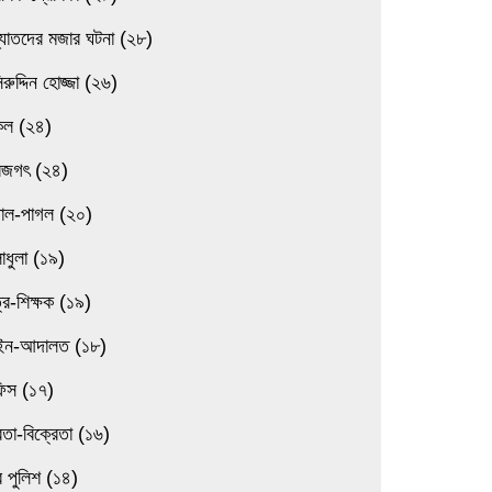
্যাতদের মজার ঘটনা (২৮)
িরুদ্দিন হোজ্জা (২৬)
িল (২৪)
বজগৎ (২৪)
তাল-পাগল (২০)
াধুলা (১৯)
্র-শিক্ষক (১৯)
ন-আদালত (১৮)
িস (১৭)
েতা-বিক্রেতা (১৬)
 পুলিশ (১৪)