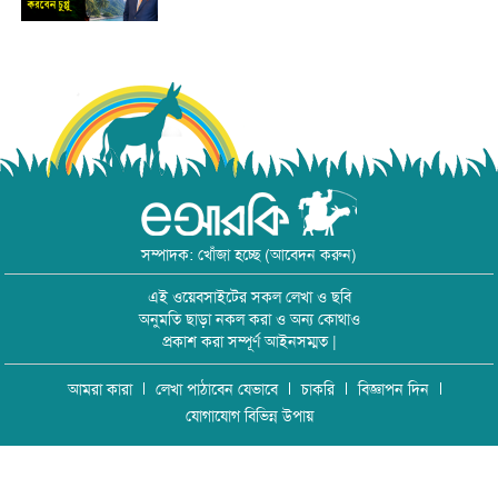
সম্পাদক: খোঁজা হচ্ছে (আবেদন করুন)
এই ওয়েবসাইটের সকল লেখা ও ছবি
অনুমতি ছাড়া নকল করা ও অন্য কোথাও
প্রকাশ করা সম্পূর্ণ আইনসম্মত |
আমরা কারা
লেখা পাঠাবেন যেভাবে
চাকরি
বিজ্ঞাপন দিন
যোগাযোগ বিভিন্ন উপায়