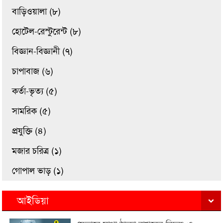
বাড়িওয়ালা (৮)
হোটেল-রেস্টুরেন্ট (৮)
বিজ্ঞান-বিজ্ঞানী (৭)
চাপাবাজ (৬)
কর্তা-ভৃত্য (৫)
সামরিক (৫)
প্রযুক্তি (৪)
মজার চরিত্র (১)
গোপাল ভাড় (১)
আইডিয়া