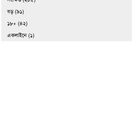
বড় (৯১)
১৮+ (৪২)
একলাইনে (১)