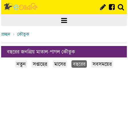
প্রচ্ছদ
কৌতুক
বছরের জনপ্রিয় মাতাল-পাগল কৌতুক
নতুন
সপ্তাহের
মাসের
বছরের
সবসময়ের