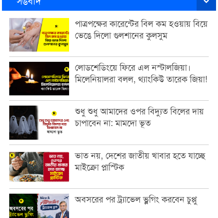
সঙবাদ
পাত্রপক্ষের কারেন্টের বিল কম হওয়ায় বিয়ে
ভেঙে দিলো গুলশানের কুলসুম
লোডশেডিংয়ে ফিরে এল নস্টালজিয়া।
মিলেনিয়ালরা বলল, থ্যাংকিউ তারেক জিয়া!
শুধু শুধু আমাদের ওপর বিদ্যুত বিলের দায়
চাপাবেন না: মামদো ভূত
ভাত নয়, দেশের জাতীয় খাবার হতে যাচ্ছে
মাইক্রো প্লাস্টিক
অবসরের পর ট্র্যাভেল ভ্লগিং করবেন চুপ্পু