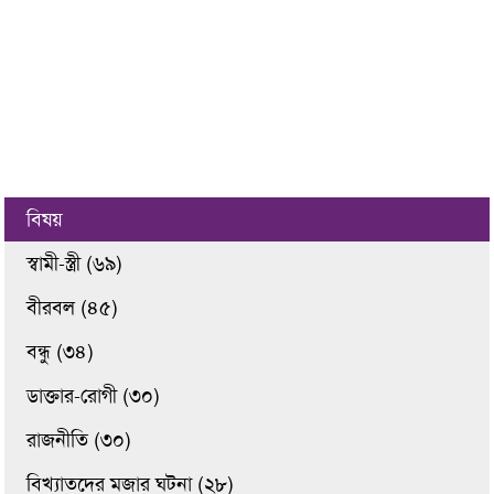
বিষয়
স্বামী-স্ত্রী (৬৯)
বীরবল (৪৫)
বন্ধু (৩৪)
ডাক্তার-রোগী (৩০)
রাজনীতি (৩০)
বিখ্যাতদের মজার ঘটনা (২৮)