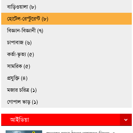
বাড়িওয়ালা (৮)
হোটেল-রেস্টুরেন্ট (৮)
বিজ্ঞান-বিজ্ঞানী (৭)
চাপাবাজ (৬)
কর্তা-ভৃত্য (৫)
সামরিক (৫)
প্রযুক্তি (৪)
মজার চরিত্র (১)
গোপাল ভাড় (১)
আইডিয়া