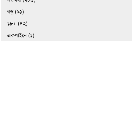
বড় (৯১)
১৮+ (৪২)
একলাইনে (১)