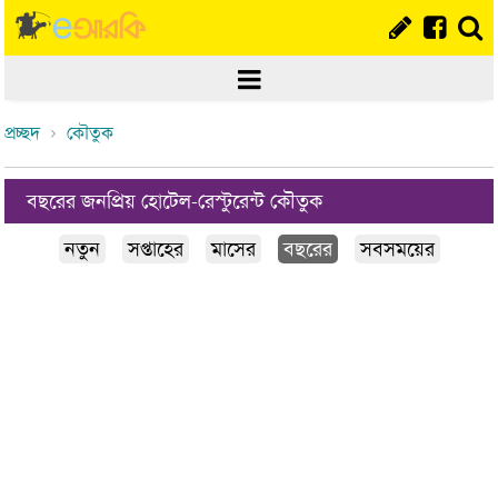
প্রচ্ছদ
কৌতুক
বছরের জনপ্রিয় হোটেল-রেস্টুরেন্ট কৌতুক
নতুন
সপ্তাহের
মাসের
বছরের
সবসময়ের