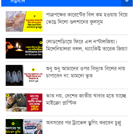
সঙবাদ
পাত্রপক্ষের কারেন্টের বিল কম হওয়ায় বিয়ে
ভেঙে দিলো গুলশানের কুলসুম
লোডশেডিংয়ে ফিরে এল নস্টালজিয়া।
মিলেনিয়ালরা বলল, থ্যাংকিউ তারেক জিয়া!
শুধু শুধু আমাদের ওপর বিদ্যুত বিলের দায়
চাপাবেন না: মামদো ভূত
ভাত নয়, দেশের জাতীয় খাবার হতে যাচ্ছে
মাইক্রো প্লাস্টিক
অবসরের পর ট্র্যাভেল ভ্লগিং করবেন চুপ্পু