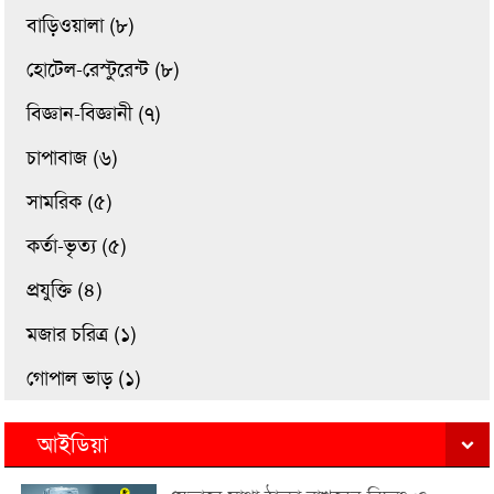
বাড়িওয়ালা (৮)
হোটেল-রেস্টুরেন্ট (৮)
বিজ্ঞান-বিজ্ঞানী (৭)
চাপাবাজ (৬)
সামরিক (৫)
কর্তা-ভৃত্য (৫)
প্রযুক্তি (৪)
মজার চরিত্র (১)
গোপাল ভাড় (১)
আইডিয়া