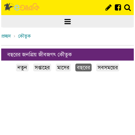
প্রচ্ছদ
কৌতুক
বছরের জনপ্রিয় জীবজগৎ কৌতুক
নতুন
সপ্তাহের
মাসের
বছরের
সবসময়ের