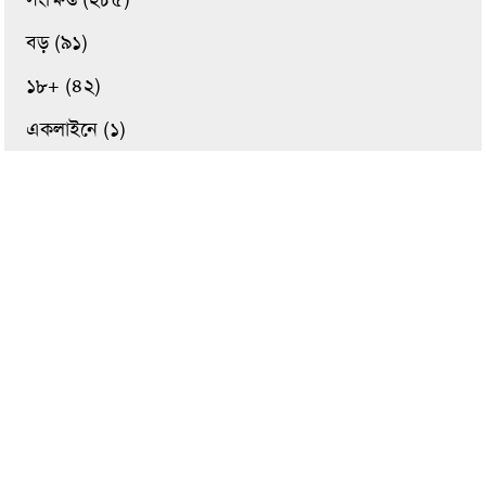
বড় (৯১)
১৮+ (৪২)
একলাইনে (১)