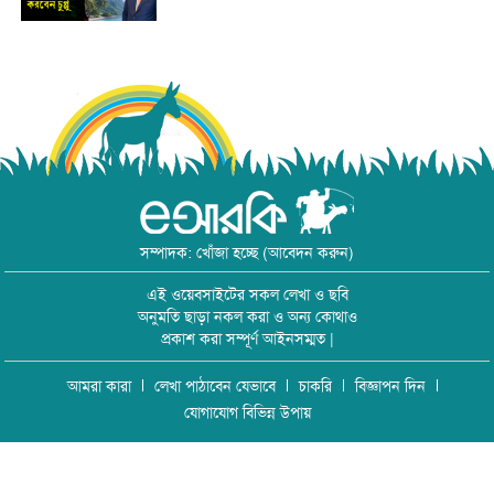
সম্পাদক: খোঁজা হচ্ছে (আবেদন করুন)
এই ওয়েবসাইটের সকল লেখা ও ছবি
অনুমতি ছাড়া নকল করা ও অন্য কোথাও
প্রকাশ করা সম্পূর্ণ আইনসম্মত |
আমরা কারা
লেখা পাঠাবেন যেভাবে
চাকরি
বিজ্ঞাপন দিন
যোগাযোগ বিভিন্ন উপায়