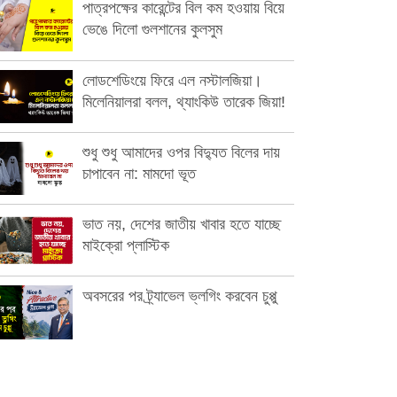
পাত্রপক্ষের কারেন্টের বিল কম হওয়ায় বিয়ে
ভেঙে দিলো গুলশানের কুলসুম
লোডশেডিংয়ে ফিরে এল নস্টালজিয়া।
মিলেনিয়ালরা বলল, থ্যাংকিউ তারেক জিয়া!
শুধু শুধু আমাদের ওপর বিদ্যুত বিলের দায়
চাপাবেন না: মামদো ভূত
ভাত নয়, দেশের জাতীয় খাবার হতে যাচ্ছে
মাইক্রো প্লাস্টিক
অবসরের পর ট্র্যাভেল ভ্লগিং করবেন চুপ্পু