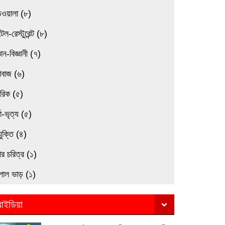
িওয়ালা (৮)
েল-রেস্টুরেন্ট (৮)
্ঞান-বিজ্ঞানী (৭)
াবাজ (৬)
মরিক (৫)
তা-ভৃত্য (৫)
যুক্তি (৪)
র চরিত্র (১)
পাল ভাড় (১)
ইডিয়া