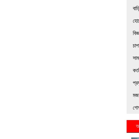
বাড়
হোট
বিজ
চাপ
সা
কর্
প্র
মজা
গো
আ