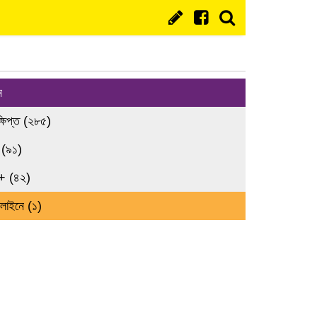
ন
্ষিপ্ত (২৮৫)
 (৯১)
+ (৪২)
লাইনে (১)