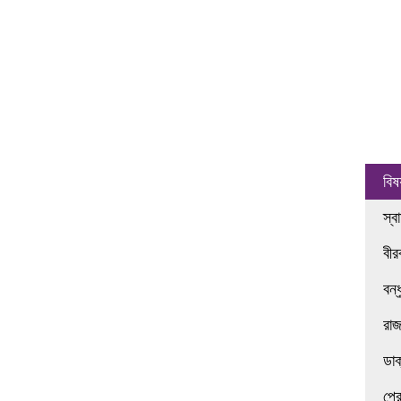
বিষ
স্ব
বী
বন্
রা
ডা
প্র