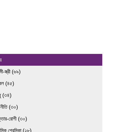
য়
ামী-স্ত্রী (৬৯)
রবল (৪৫)
ধু (৩৪)
জনীতি (৩০)
ক্তার-রোগী (৩০)
েমিক প্রেমিকা (২৮)