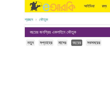
আইডিয়া
রম্য
প্রচ্ছদ
কৌতুক
বছরের জনপ্রিয় একলাইনে কৌতুক
নতুন
সপ্তাহের
মাসের
বছরের
সবসময়ের