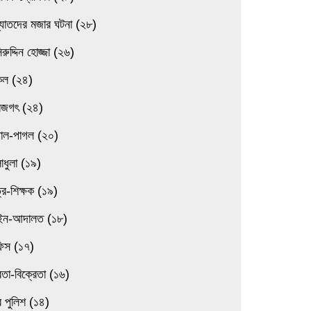
্যাতদের মজার ঘটনা (২৮)
িরুদ্দিন হোজ্জা (২৬)
িল (২৪)
বজগৎ (২৪)
তাল-পাগল (২০)
াধুলা (১৯)
্র-শিক্ষক (১৯)
ন-আদালত (১৮)
িস (১৭)
েতা-বিক্রেতা (১৬)
 পুলিশ (১৪)