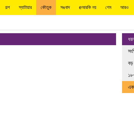
গল্প
স্যাটায়ার
কৌতুক
সঙবাদ
eআরকি নয়
গেম
আরও
ধর
সংক
বড়
১৮
এক