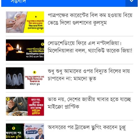
সঙবাদ
পাত্রপক্ষের কারেন্টের বিল কম হওয়ায় বিয়ে
ভেঙে দিলো গুলশানের কুলসুম
লোডশেডিংয়ে ফিরে এল নস্টালজিয়া।
মিলেনিয়ালরা বলল, থ্যাংকিউ তারেক জিয়া!
শুধু শুধু আমাদের ওপর বিদ্যুত বিলের দায়
চাপাবেন না: মামদো ভূত
ভাত নয়, দেশের জাতীয় খাবার হতে যাচ্ছে
মাইক্রো প্লাস্টিক
অবসরের পর ট্র্যাভেল ভ্লগিং করবেন চুপ্পু