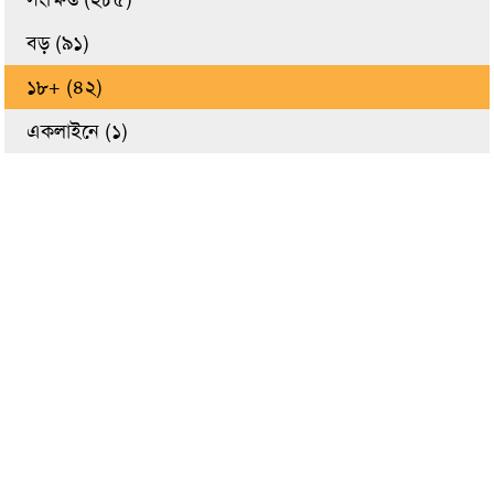
বড় (৯১)
১৮+ (৪২)
একলাইনে (১)