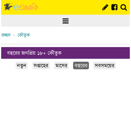
প্রচ্ছদ
কৌতুক
বছরের জনপ্রিয় ১৮+ কৌতুক
নতুন
সপ্তাহের
মাসের
বছরের
সবসময়ের