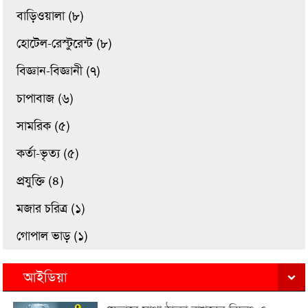
বাড়িওয়ালা (৮)
হোটেল-রেস্টুরেন্ট (৮)
বিজ্ঞান-বিজ্ঞানী (৭)
চাপাবাজ (৬)
সামরিক (৫)
কর্তা-ভৃত্য (৫)
প্রযুক্তি (৪)
মজার চরিত্র (১)
গোপাল ভাড় (১)
আইডিয়া