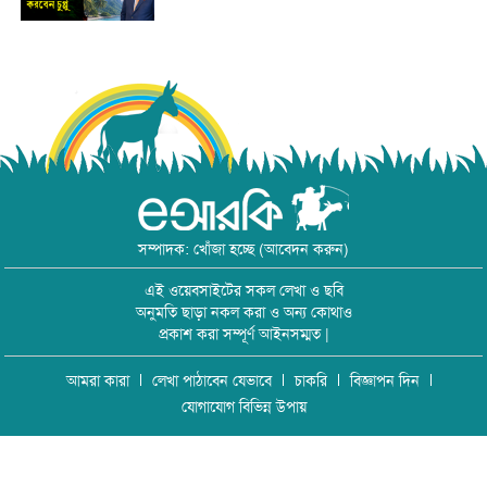
সম্পাদক: খোঁজা হচ্ছে (আবেদন করুন)
এই ওয়েবসাইটের সকল লেখা ও ছবি
অনুমতি ছাড়া নকল করা ও অন্য কোথাও
প্রকাশ করা সম্পূর্ণ আইনসম্মত |
আমরা কারা
লেখা পাঠাবেন যেভাবে
চাকরি
বিজ্ঞাপন দিন
যোগাযোগ বিভিন্ন উপায়