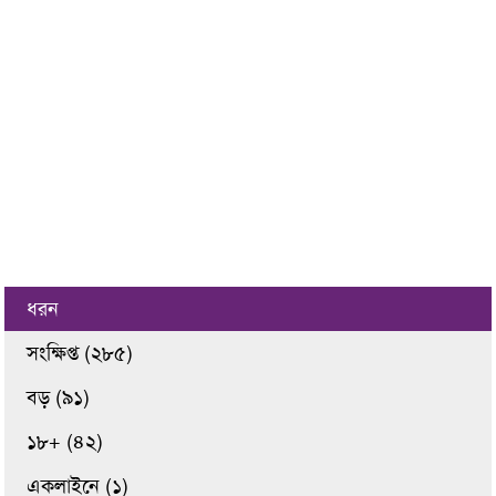
ধরন
সংক্ষিপ্ত (২৮৫)
বড় (৯১)
১৮+ (৪২)
একলাইনে (১)