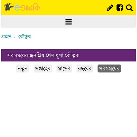
প্রচ্ছদ
কৌতুক
সবসময়ের জনপ্রিয় খেলাধুলা কৌতুক
নতুন
সপ্তাহের
মাসের
বছরের
সবসময়ের