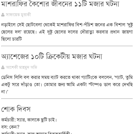
মাশরাফির কৈশোর জীবনের ১১টি মজার ঘটনা
সাফায়েত মুত্তাকী
নড়াইলে সেই ছোটবেলা থেকেই মাশরাফির বিশ-পঁচিশ জনের এক বিশাল 'দুষ্টু
ছেলের দল' রয়েছে। এই দুষ্টু ছেলের দলের দৌরাত্ন্য করবার প্রধান জায়গা
ছিলো চারটি
অ্যাশেজের ১০টি ক্রিকেটীয় মজার ঘটনা
আশেকী মাহমুদ অভি
ডেনিস লিলি বল করার সময় ব্যাট করতে থাকা গ্যাটিংকে বললেন, 'গ্যাট, তুমি
একটু সরে দাঁড়াও তো। তোমার জন্য আমি একটা স্টাম্পও ভাল করে দেখছি
না।'
শোক দিবস
কর্মচারী: স্যার, কালকে ছুটি চাই।
বস: কেন?