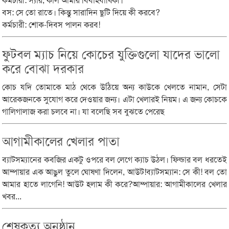
কর্মচারী: স্যার, কাল আমার বিবাহবার্ষিকী।
বস: সে তো রাতে। কিন্তু সারাদিন ছুটি দিয়ে কী করবে?
কর্মচারী: শোক-দিবস পালন করব!
ফুটবল ম্যাচ নিয়ে কোচের যুক্তিগুলো যাদের ভালো
করে বোঝা দরকার
কোচ যদি তোমাকে মাঠ থেকে উঠিয়ে অন্য কাউকে খেলতে নামান, সেটা
আরেকজনকে সুযোগ করে দেওয়ার জন্য। এটা খেলারই নিয়ম। এ জন্য কোচকে
গালিগালাজ করা চলবে না। যা বলেছি সব বুঝতে পেরেছ
আগামীকালের খেলার পাতা
ব্যাটসম্যানের কবজির একটু ওপরে বল লেগে ক্যাচ উঠল। ফিল্ডার বল ধরতেই
আম্পায়ার এক আঙুল তুলে ঘোষণা দিলেন, আউট!ব্যাটসম্যান: সে কী! বল তো
আমার হাতে লাগেনি! আউট হলাম কী করে?আম্পায়ার: আগামীকালের খেলার
খবর...
শেষকৃত্য অনুষ্ঠান