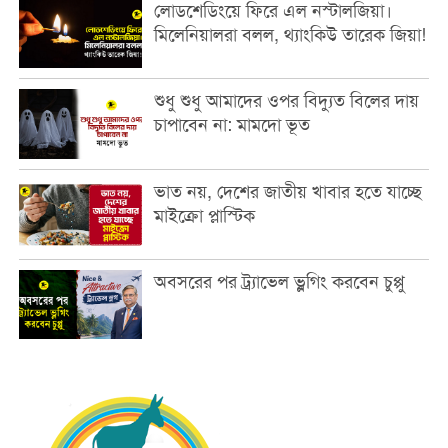
লোডশেডিংয়ে ফিরে এল নস্টালজিয়া।
মিলেনিয়ালরা বলল, থ্যাংকিউ তারেক জিয়া!
শুধু শুধু আমাদের ওপর বিদ্যুত বিলের দায়
চাপাবেন না: মামদো ভূত
ভাত নয়, দেশের জাতীয় খাবার হতে যাচ্ছে
মাইক্রো প্লাস্টিক
অবসরের পর ট্র্যাভেল ভ্লগিং করবেন চুপ্পু