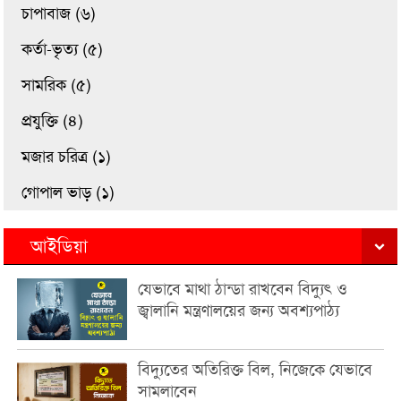
চাপাবাজ (৬)
কর্তা-ভৃত্য (৫)
সামরিক (৫)
প্রযুক্তি (৪)
মজার চরিত্র (১)
গোপাল ভাড় (১)
আইডিয়া
যেভাবে মাথা ঠান্ডা রাখবেন বিদ্যুৎ ও
জ্বালানি মন্ত্রণালয়ের জন্য অবশ্যপাঠ্য
বিদ্যুতের অতিরিক্ত বিল, নিজেকে যেভাবে
সামলাবেন