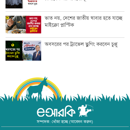
ভাত নয়, দেশের জাতীয় খাবার হতে যাচ্ছে
মাইক্রো প্লাস্টিক
অবসরের পর ট্র্যাভেল ভ্লগিং করবেন চুপ্পু
সম্পাদক: খোঁজা হচ্ছে (আবেদন করুন)