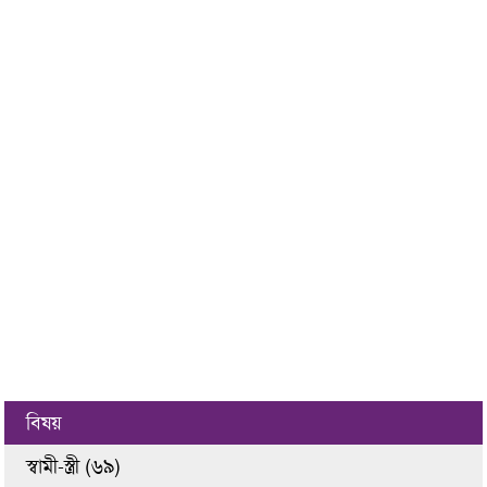
বিষয়
স্বামী-স্ত্রী (৬৯)