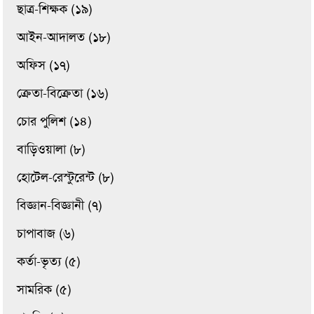
ছাত্র-শিক্ষক (১৯)
আইন-আদালত (১৮)
অফিস (১৭)
ক্রেতা-বিক্রেতা (১৬)
চোর পুলিশ (১৪)
বাড়িওয়ালা (৮)
হোটেল-রেস্টুরেন্ট (৮)
বিজ্ঞান-বিজ্ঞানী (৭)
চাপাবাজ (৬)
কর্তা-ভৃত্য (৫)
সামরিক (৫)