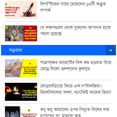
লিপস্টিকের সাথে মেয়েদের ১০টি অদ্ভুত
সম্পর্ক
যে লক্ষণগুলো দেখে বুঝবেন আপনার হাতে
পয়সা হয়েছে
সঙবাদ
পাত্রপক্ষের কারেন্টের বিল কম হওয়ায় বিয়ে
ভেঙে দিলো গুলশানের কুলসুম
লোডশেডিংয়ে ফিরে এল নস্টালজিয়া।
মিলেনিয়ালরা বলল, থ্যাংকিউ তারেক জিয়া!
শুধু শুধু আমাদের ওপর বিদ্যুত বিলের দায়
চাপাবেন না: মামদো ভূত