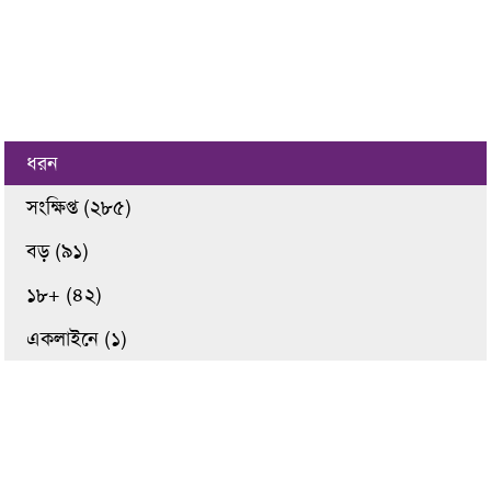
ধরন
সংক্ষিপ্ত (২৮৫)
বড় (৯১)
১৮+ (৪২)
একলাইনে (১)