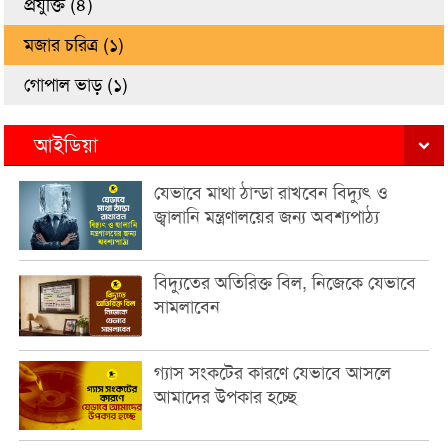
প্রযুক্তি (৪)
মজার চরিত্র (১)
গোপাল ভাড় (১)
আইডিয়া
যেভাবে মাথা ঠান্ডা রাখবেন বিদ্যুৎ ও
জ্বালানি মন্ত্রণালয়ের জন্য অবশ্যপাঠ্য
বিদ্যুতের অতিরিক্ত বিল, নিজেকে যেভাবে
সামলাবেন
গ্যাস সংকটের কারণে যেভাবে আসলে
আমাদের উপকার হচ্ছে