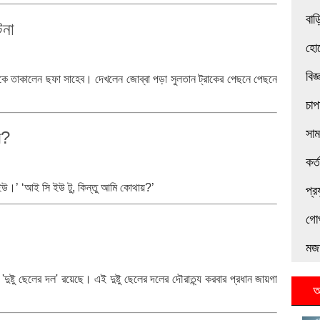
বাড়
টনা
হোট
বিজ
 দিকে তাকালেন ছফা সাহেব। দেখলেন জোব্বা পড়া সুলতান ট্রাকের পেছনে পেছনে
চাপ
সা
য়?
কর্
ইউ।’ ‘আই সি ইউ টু, কিন্তু আমি কোথায়?’
প্র
গো
মজা
্টু ছেলের দল' রয়েছে। এই দুষ্টু ছেলের দলের দৌরাত্ন্য করবার প্রধান জায়গা
আ