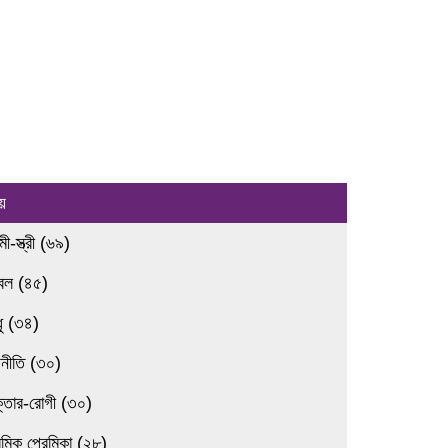
য়
ামী-স্ত্রী (৬৯)
রবল (৪৫)
ধু (৩৪)
জনীতি (৩০)
ক্তার-রোগী (৩০)
েমিক প্রেমিকা (২৮)