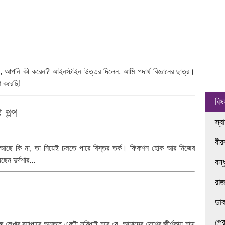
, আপনি কী করেন? আইনস্টাইন উত্তর দিলেন, আমি পদার্থ বিজ্ঞানের ছাত্র।
 করেছি!
বিষ
 গল্প
স্ব
বী
ক আছে কি না, তা নিয়েই চলতে পারে বিস্তর তর্ক। ফিকশন হোক আর নিজের
ন দুর্দশার...
বন্
রা
ডা
প্র
গরু লেখার ব্যাপারে অন্তত একটা সুবিধাই হবে যে, আমাদের দেশের জীর্ণকায় হাড়