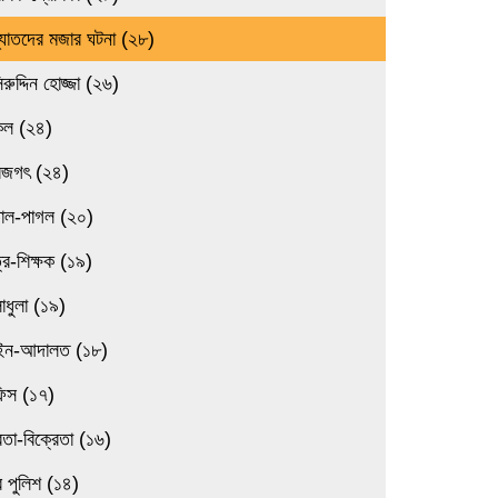
্যাতদের মজার ঘটনা (২৮)
িরুদ্দিন হোজ্জা (২৬)
িল (২৪)
বজগৎ (২৪)
তাল-পাগল (২০)
্র-শিক্ষক (১৯)
াধুলা (১৯)
ন-আদালত (১৮)
িস (১৭)
েতা-বিক্রেতা (১৬)
 পুলিশ (১৪)