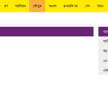
গল্প
স্যাটায়ার
কৌতুক
সঙবাদ
eআরকি নয়
গেম
আরও
ধর
সংক
বড়
১৮
এক