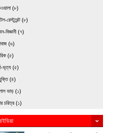
িওয়ালা (৮)
েল-রেস্টুরেন্ট (৮)
্ঞান-বিজ্ঞানী (৭)
াবাজ (৬)
মরিক (৫)
তা-ভৃত্য (৫)
যুক্তি (৪)
পাল ভাড় (১)
র চরিত্র (১)
ইডিয়া