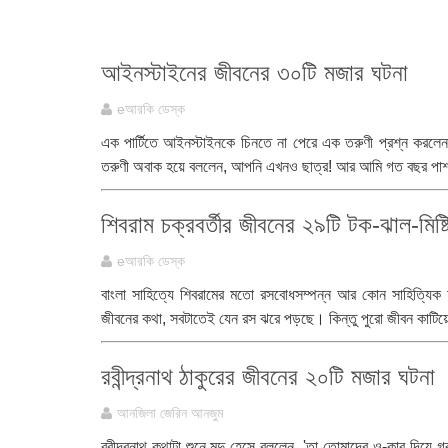
আইনস্টাইনের জীবনের ৩০টি মজার ঘটনা
eআরকি ডেস্ক
এক পার্টিতে আইনস্টাইনকে চিনতে না পেরে এক তরুণী প্রশ্ন করলেন
তরুণী অবাক হয়ে বললেন, আপনি এখনও ছাত্র! আর আমি গত বছর পাশ
শিবরাম চক্রবর্তীর জীবনের ২৯টি টক-ঝাল-মিষ্টি
eআরকি ডেস্ক
বাংলা সাহিত্যে শিবরামের মতো রসবোধসম্পন্ন আর কোন সাহিত্যি
জীবনের কথা, সবটাতেই যেন রস ঝরে পড়ছে। কিন্তু পুরো জীবন কাটিয়েছে
রবীন্দ্রনাথ ঠাকুরের জীবনের ২০টি মজার ঘটনা
আনজিলা জেরিন আনজুম
রবীন্দ্রনাথ কথাটা শুনে মৃদু হেসে বললেন, 'তা তোমাদের ও-কার দিয়ে 