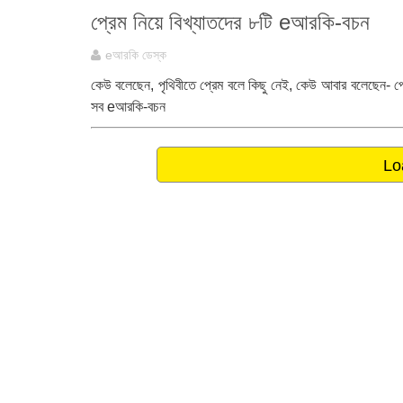
প্রেম নিয়ে বিখ্যাতদের ৮টি eআরকি-বচন
eআরকি ডেস্ক
কেউ বলেছেন, পৃথিবীতে প্রেম বলে কিছু নেই, কেউ আবার বলেছেন- প্রেম
সব eআরকি-বচন
Lo