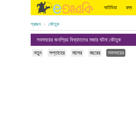
আইডিয়া
রম্য
প্রচ্ছদ
কৌতুক
সবসময়ের জনপ্রিয় বিখ্যাতদের মজার ঘটনা কৌতুক
নতুন
সপ্তাহের
মাসের
বছরের
সবসময়ের