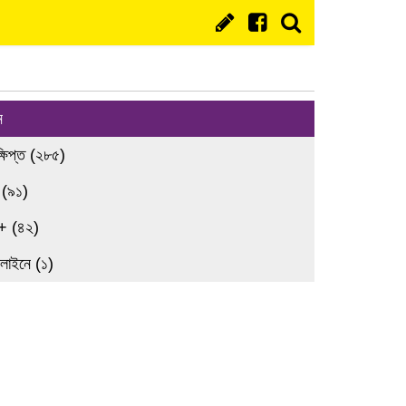
ন
্ষিপ্ত (২৮৫)
 (৯১)
+ (৪২)
লাইনে (১)