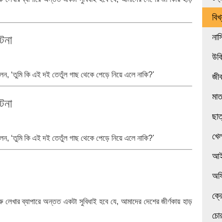
বিখ
নাস
টনা
উক
েন, ‘তুমি কি এই দই তেতুঁল গাছ থেকে পেড়ে নিয়ে এলে নাকি?'
জী
মা
টনা
ছাত
খেল
েন, ‘তুমি কি এই দই তেতুঁল গাছ থেকে পেড়ে নিয়ে এলে নাকি?'
আই
অফ
ক্র
গরু লেখার ব্যাপারে অন্তত একটা সুবিধাই হবে যে, আমাদের দেশের জীর্ণকায় হাড়
চোর