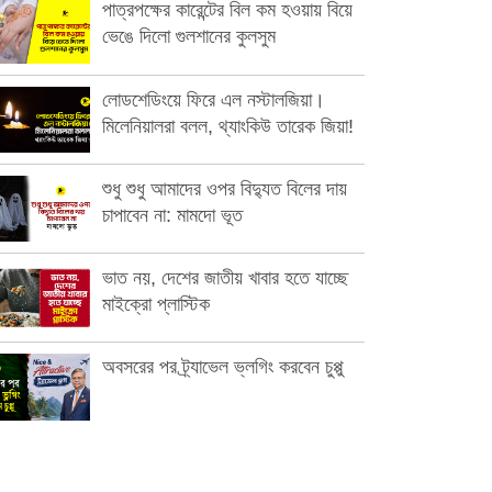
পাত্রপক্ষের কারেন্টের বিল কম হওয়ায় বিয়ে
ভেঙে দিলো গুলশানের কুলসুম
লোডশেডিংয়ে ফিরে এল নস্টালজিয়া।
মিলেনিয়ালরা বলল, থ্যাংকিউ তারেক জিয়া!
শুধু শুধু আমাদের ওপর বিদ্যুত বিলের দায়
চাপাবেন না: মামদো ভূত
ভাত নয়, দেশের জাতীয় খাবার হতে যাচ্ছে
মাইক্রো প্লাস্টিক
অবসরের পর ট্র্যাভেল ভ্লগিং করবেন চুপ্পু