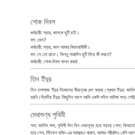
শোক দিবস
কর্মচারী: স্যার, কালকে ছুটি চাই।
বস: কেন?
কর্মচারী: স্যার, কাল আমার বিবাহবার্ষিকী।
বস: সে তো রাতে। কিন্তু সারাদিন ছুটি দিয়ে কী করবে?
কর্মচারী: শোক-দিবস পালন করব!
তিন ইঁদুর
তিন চাপাবাজ ইঁদুর নিজেদের বীরত্বের গল্প করছে।প্রথম ইঁদুর: জ
হয়নি।দ্বিতীয় ইঁদুর: কিছুদিন আগে আমি একটা ফাঁদে আটকা পড়ে গেছ
মেধাশুণ্য পৃথিবী
গদা: জানিস পদা, পৃথিবী দিন দিন মেধাশূন্য হয়ে পড়ছে।পদা: কিভা
হয়ে গেল, স্টিফেন হকিং-এর স্বাস্থ্যও খারাপ, আমার শরীরটাও বেশি ভাল