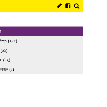
ন
্ষিপ্ত (২৮৫)
 (৯১)
+ (৪২)
লাইনে (১)