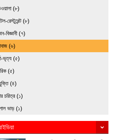
িওয়ালা (৮)
েল-রেস্টুরেন্ট (৮)
্ঞান-বিজ্ঞানী (৭)
াবাজ (৬)
তা-ভৃত্য (৫)
মরিক (৫)
যুক্তি (৪)
র চরিত্র (১)
পাল ভাড় (১)
ইডিয়া