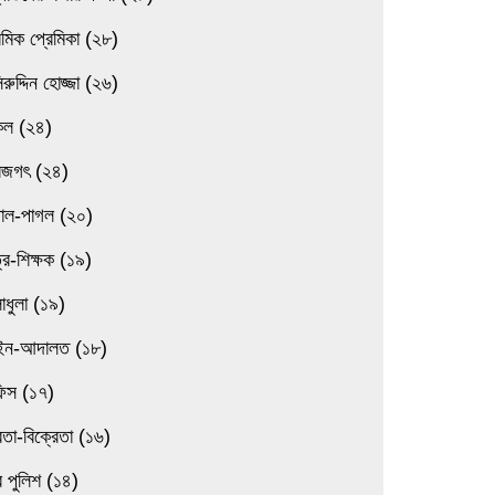
েমিক প্রেমিকা (২৮)
িরুদ্দিন হোজ্জা (২৬)
িল (২৪)
বজগৎ (২৪)
তাল-পাগল (২০)
্র-শিক্ষক (১৯)
াধুলা (১৯)
ন-আদালত (১৮)
িস (১৭)
েতা-বিক্রেতা (১৬)
 পুলিশ (১৪)