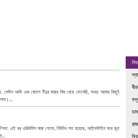
বিষ
স্ব
বী
ানিস, সেদিন আমি এক বোতল ইঁদুর মারার বিষ খেয়ে ফেলেছি, অথচ আমার কিছুই
বন্
িলাম।...
ডা
রা
বে?গদা: এই ধর এরিস্টটল মারা গেলো, নিউটন গত হয়েছে, আইনস্টাইন মরে ভূত
ো...
বিখ