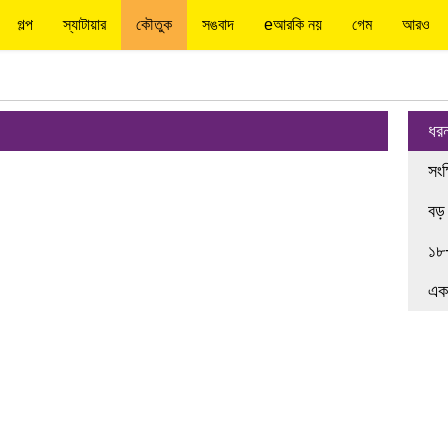
গল্প
স্যাটায়ার
কৌতুক
সঙবাদ
eআরকি নয়
গেম
আরও
ধর
সংক
বড়
১৮
এক