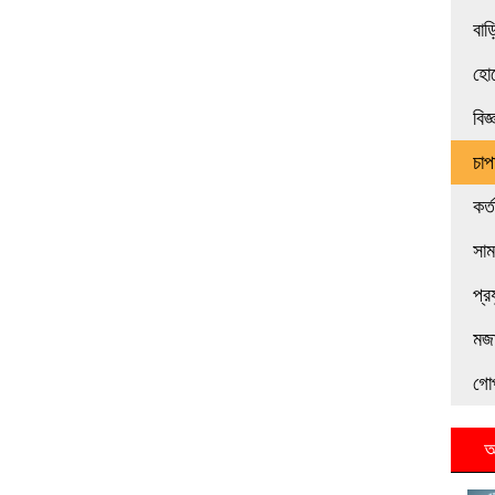
বাড়
হোট
বিজ
চাপ
কর্
সা
প্র
মজা
গো
আ