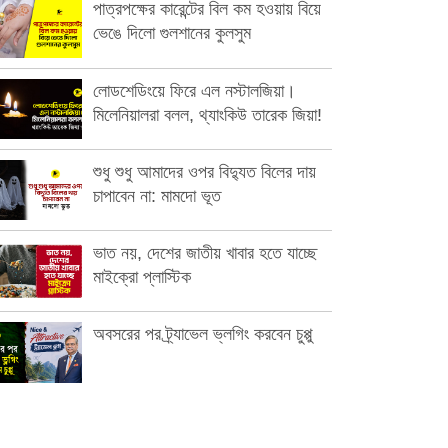
পাত্রপক্ষের কারেন্টের বিল কম হওয়ায় বিয়ে
ভেঙে দিলো গুলশানের কুলসুম
লোডশেডিংয়ে ফিরে এল নস্টালজিয়া।
মিলেনিয়ালরা বলল, থ্যাংকিউ তারেক জিয়া!
শুধু শুধু আমাদের ওপর বিদ্যুত বিলের দায়
চাপাবেন না: মামদো ভূত
ভাত নয়, দেশের জাতীয় খাবার হতে যাচ্ছে
মাইক্রো প্লাস্টিক
অবসরের পর ট্র্যাভেল ভ্লগিং করবেন চুপ্পু