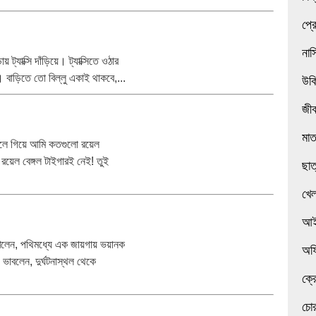
প্র
নাস
ট্যাক্সি দাঁড়িয়ে। ট্যাক্সিতে ওঠার
ো। বাড়িতে তো বিল্লু একাই থাকবে,...
উক
জী
মা
্গলে গিয়ে আমি কতগুলো রয়েল
ো রয়েল বেঙ্গল টাইগারই নেই! তুই
ছাত
খেল
আই
েখলেন, পথিমধ্যে এক জায়গায় ভয়ানক
অফ
ভাবলেন, দুর্ঘটনাস্থল থেকে
ক্র
চোর