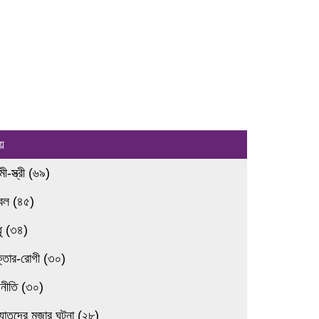
য়
ামী-স্ত্রী (৬৯)
রবল (৪৫)
ধু (৩৪)
ক্তার-রোগী (৩০)
জনীতি (৩০)
্যাতদের মজার ঘটনা (২৮)