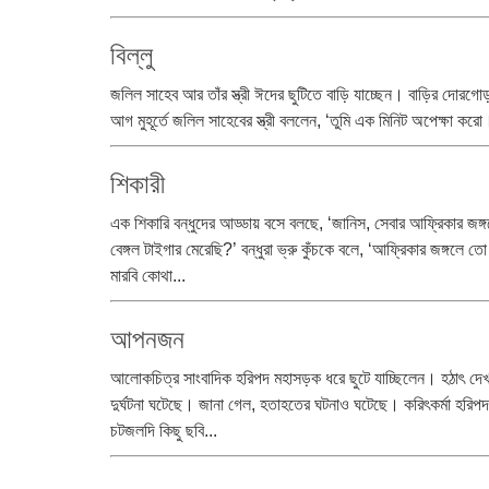
বিল্লু
জলিল সাহেব আর তাঁর স্ত্রী ঈদের ছুটিতে বাড়ি যাচ্ছেন। বাড়ির দোরগোড়ায় 
আগ মুহূর্তে জলিল সাহেবের স্ত্রী বললেন, ‘তুমি এক মিনিট অপেক্ষা কর
শিকারী
এক শিকারি বন্ধুদের আড্ডায় বসে বলছে, ‘জানিস, সেবার আফ্রিকার জঙ
বেঙ্গল টাইগার মেরেছি?’ বন্ধুরা ভ্রু কুঁচকে বলে, ‘আফ্রিকার জঙ্গলে ত
মারবি কোথা...
আপনজন
আলোকচিত্র সাংবাদিক হরিপদ মহাসড়ক ধরে ছুটে যাচ্ছিলেন। হঠাৎ দ
দুর্ঘটনা ঘটেছে। জানা গেল, হতাহতের ঘটনাও ঘটেছে। করিৎকর্মা হরিপদ 
চটজলদি কিছু ছবি...