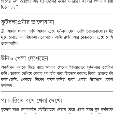
ছেলের দল' রয়েছে। এই দুষ্টু ছেলের দলের দৌরাত্ন্য করবার প্রধান জায়গা
ছিলো চারটি
ফুটবলপ্রেমীর ভালোবাসা
স্ত্রী: আমার ধারণা, তুমি আমার চেয়ে ফুটবল খেলা বেশি ভালোবাসো।স্বামী:
দুঃখ কোরো না প্রিয়তমা। তোমাকে আমি রগবি আর বেজবলের চেয়ে বেশি
ভালোবাসি।
উনিও খেলা দেখেছেন
অনুশীলন করতে গিয়ে পায়ে আঘাত পেলেন ইংল্যান্ডের ফুটবলার ওয়েইন
রুনি। ডাক্তার দেখিয়ে ফেরার পর তাঁর বাবা জিজ্ঞেস করেন: কিরে, ডাক্তার কী
বলল?রুনি: খেলতে নিষেধ করল।রুনির বাবা একটা দীর্ঘশ্বাস ফেলে
বললেন:...
গ্যালারিতে বসে খেলা দেখো
ফুটবল ম্যাচ চলাকালীন স্টেডিয়ামের দেয়াল বেয়ে ওঠার সময় দুই দর্শককে