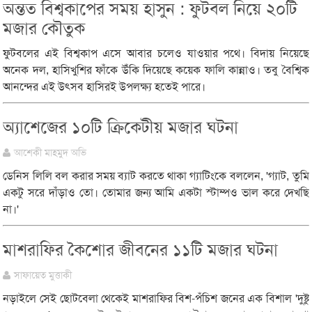
অন্তত বিশ্বকাপের সময় হাসুন : ফুটবল নিয়ে ২০টি
মজার কৌতুক
ফুটবলের এই বিশ্বকাপ এসে আবার চলেও যাওয়ার পথে। বিদায় নিয়েছে
অনেক দল, হাসিখুশির ফাঁকে উঁকি দিয়েছে কয়েক ফালি কান্নাও। তবু বৈশ্বিক
আনন্দের এই উৎসব হাসিরই উপলক্ষ্য হতেই পারে।
অ্যাশেজের ১০টি ক্রিকেটীয় মজার ঘটনা
আশেকী মাহমুদ অভি
ডেনিস লিলি বল করার সময় ব্যাট করতে থাকা গ্যাটিংকে বললেন, 'গ্যাট, তুমি
একটু সরে দাঁড়াও তো। তোমার জন্য আমি একটা স্টাম্পও ভাল করে দেখছি
না।'
মাশরাফির কৈশোর জীবনের ১১টি মজার ঘটনা
সাফায়েত মুত্তাকী
নড়াইলে সেই ছোটবেলা থেকেই মাশরাফির বিশ-পঁচিশ জনের এক বিশাল 'দুষ্টু