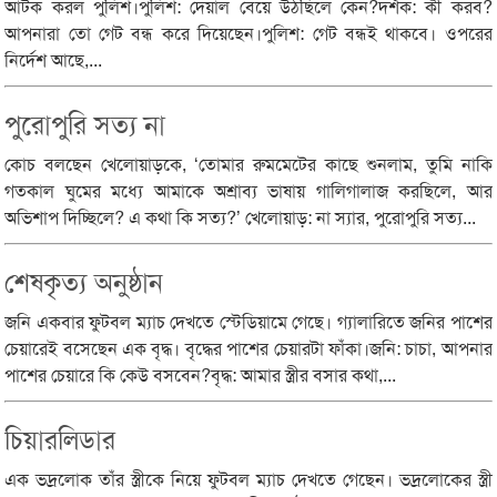
আটক করল পুলিশ।পুলিশ: দেয়াল বেয়ে উঠছিলে কেন?দর্শক: কী করব?
আপনারা তো গেট বন্ধ করে দিয়েছেন।পুলিশ: গেট বন্ধই থাকবে। ওপরের
নির্দেশ আছে,...
পুরোপুরি সত্য না
কোচ বলছেন খেলোয়াড়কে, ‘তোমার রুমমেটের কাছে শুনলাম, তুমি নাকি
গতকাল ঘুমের মধ্যে আমাকে অশ্রাব্য ভাষায় গালিগালাজ করছিলে, আর
অভিশাপ দিচ্ছিলে? এ কথা কি সত্য?’ খেলোয়াড়: না স্যার, পুরোপুরি সত্য...
শেষকৃত্য অনুষ্ঠান
জনি একবার ফুটবল ম্যাচ দেখতে স্টেডিয়ামে গেছে। গ্যালারিতে জনির পাশের
চেয়ারেই বসেছেন এক বৃদ্ধ। বৃদ্ধের পাশের চেয়ারটা ফাঁকা।জনি: চাচা, আপনার
পাশের চেয়ারে কি কেউ বসবেন?বৃদ্ধ: আমার স্ত্রীর বসার কথা,...
চিয়ারলিডার
এক ভদ্রলোক তাঁর স্ত্রীকে নিয়ে ফুটবল ম্যাচ দেখতে গেছেন। ভদ্রলোকের স্ত্রী