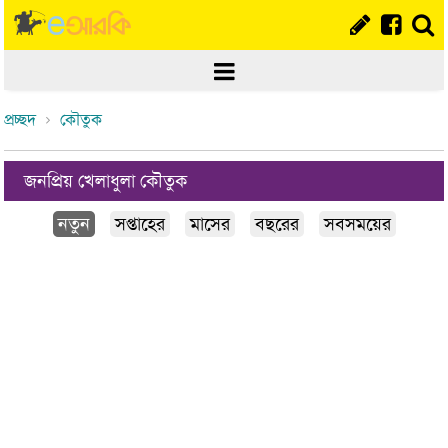
প্রচ্ছদ
কৌতুক
জনপ্রিয় খেলাধুলা কৌতুক
নতুন
সপ্তাহের
মাসের
বছরের
সবসময়ের