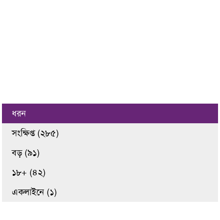
ধরন
সংক্ষিপ্ত (২৮৫)
বড় (৯১)
১৮+ (৪২)
একলাইনে (১)