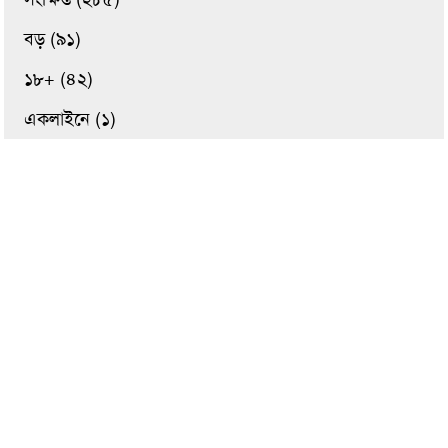
বড় (৯১)
১৮+ (৪২)
একলাইনে (১)