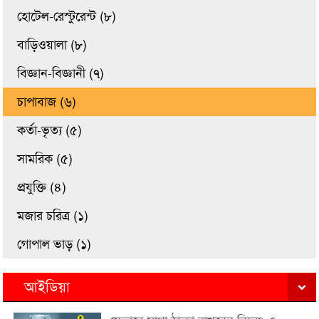
হোটেল-রেস্টুরেন্ট (৮)
বাড়িওয়ালা (৮)
বিজ্ঞান-বিজ্ঞানী (৭)
চাপাবাজ (৬)
কর্তা-ভৃত্য (৫)
সামরিক (৫)
প্রযুক্তি (৪)
মজার চরিত্র (১)
গোপাল ভাড় (১)
আইডিয়া