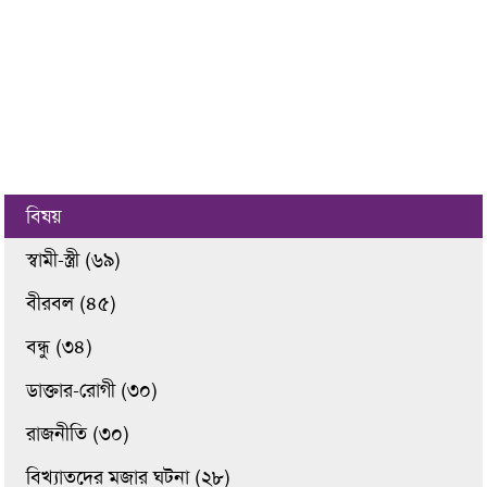
বিষয়
স্বামী-স্ত্রী (৬৯)
বীরবল (৪৫)
বন্ধু (৩৪)
ডাক্তার-রোগী (৩০)
রাজনীতি (৩০)
বিখ্যাতদের মজার ঘটনা (২৮)