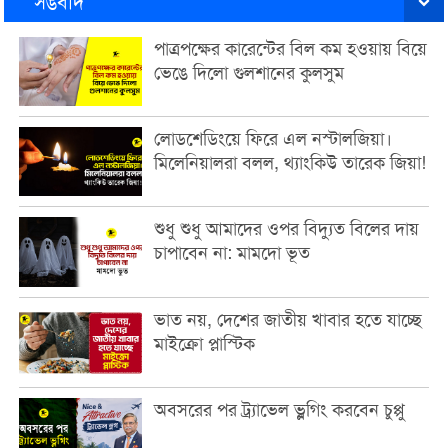
সঙবাদ
পাত্রপক্ষের কারেন্টের বিল কম হওয়ায় বিয়ে
ভেঙে দিলো গুলশানের কুলসুম
লোডশেডিংয়ে ফিরে এল নস্টালজিয়া।
মিলেনিয়ালরা বলল, থ্যাংকিউ তারেক জিয়া!
শুধু শুধু আমাদের ওপর বিদ্যুত বিলের দায়
চাপাবেন না: মামদো ভূত
ভাত নয়, দেশের জাতীয় খাবার হতে যাচ্ছে
মাইক্রো প্লাস্টিক
অবসরের পর ট্র্যাভেল ভ্লগিং করবেন চুপ্পু