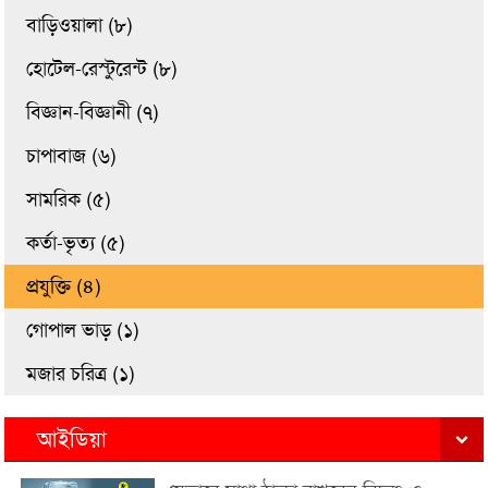
বাড়িওয়ালা (৮)
হোটেল-রেস্টুরেন্ট (৮)
বিজ্ঞান-বিজ্ঞানী (৭)
চাপাবাজ (৬)
সামরিক (৫)
কর্তা-ভৃত্য (৫)
প্রযুক্তি (৪)
গোপাল ভাড় (১)
মজার চরিত্র (১)
আইডিয়া