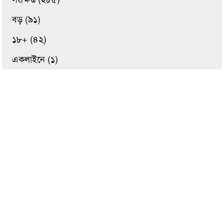
বড় (৯১)
১৮+ (৪২)
একলাইনে (১)