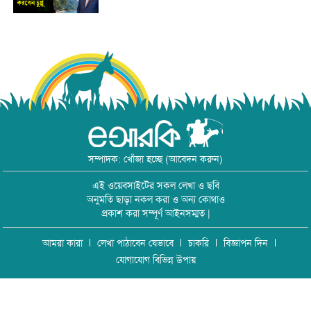
সম্পাদক: খোঁজা হচ্ছে (আবেদন করুন)
এই ওয়েবসাইটের সকল লেখা ও ছবি
অনুমতি ছাড়া নকল করা ও অন্য কোথাও
প্রকাশ করা সম্পূর্ণ আইনসম্মত |
আমরা কারা
লেখা পাঠাবেন যেভাবে
চাকরি
বিজ্ঞাপন দিন
যোগাযোগ বিভিন্ন উপায়