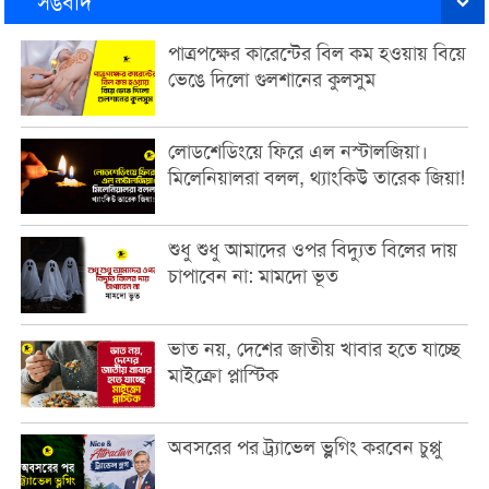
সঙবাদ
পাত্রপক্ষের কারেন্টের বিল কম হওয়ায় বিয়ে
ভেঙে দিলো গুলশানের কুলসুম
লোডশেডিংয়ে ফিরে এল নস্টালজিয়া।
মিলেনিয়ালরা বলল, থ্যাংকিউ তারেক জিয়া!
শুধু শুধু আমাদের ওপর বিদ্যুত বিলের দায়
চাপাবেন না: মামদো ভূত
ভাত নয়, দেশের জাতীয় খাবার হতে যাচ্ছে
মাইক্রো প্লাস্টিক
অবসরের পর ট্র্যাভেল ভ্লগিং করবেন চুপ্পু