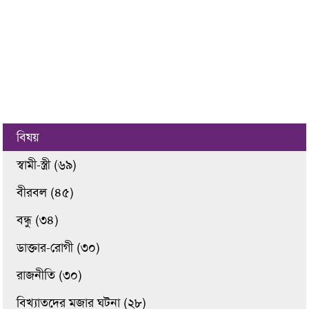
বিষয়
স্বামী-স্ত্রী (৬৯)
বীরবল (৪৫)
বন্ধু (৩৪)
ডাক্তার-রোগী (৩০)
রাজনীতি (৩০)
বিখ্যাতদের মজার ঘটনা (২৮)