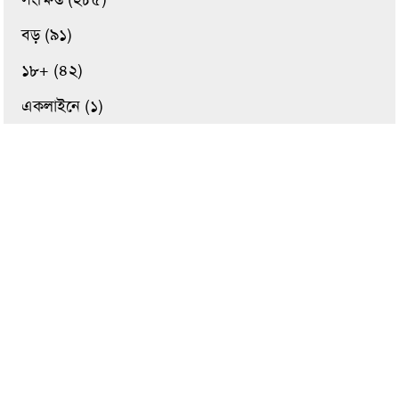
বড় (৯১)
১৮+ (৪২)
একলাইনে (১)