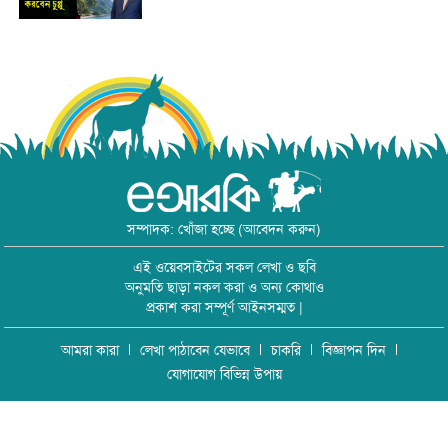
সম্পাদক: খোঁজা হচ্ছে (আবেদন করুন)
এই ওয়েবসাইটের সকল লেখা ও ছবি
অনুমতি ছাড়া নকল করা ও অন্য কোথাও
প্রকাশ করা সম্পূর্ণ আইনসম্মত |
আমরা কারা
লেখা পাঠাবেন যেভাবে
চাকরি
বিজ্ঞাপন দিন
যোগাযোগ বিভিন্ন উপায়