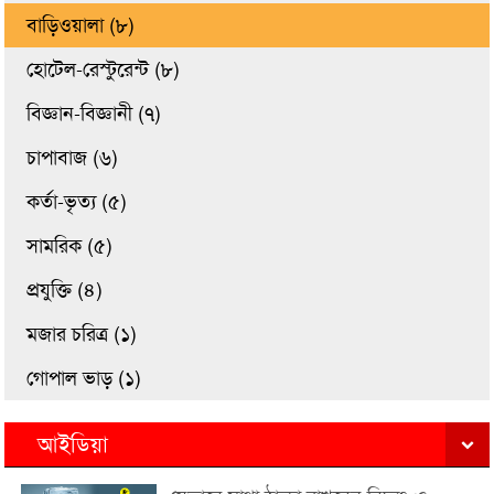
বাড়িওয়ালা (৮)
হোটেল-রেস্টুরেন্ট (৮)
বিজ্ঞান-বিজ্ঞানী (৭)
চাপাবাজ (৬)
কর্তা-ভৃত্য (৫)
সামরিক (৫)
প্রযুক্তি (৪)
মজার চরিত্র (১)
গোপাল ভাড় (১)
আইডিয়া