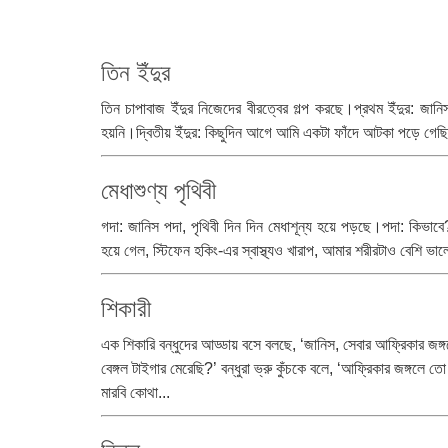
তিন ইঁদুর
তিন চাপাবাজ ইঁদুর নিজেদের বীরত্বের গল্প করছে।প্রথম ইঁদুর: জ
হয়নি।দ্বিতীয় ইঁদুর: কিছুদিন আগে আমি একটা ফাঁদে আটকা পড়ে গেছ
মেধাশুণ্য পৃথিবী
গদা: জানিস পদা, পৃথিবী দিন দিন মেধাশূন্য হয়ে পড়ছে।পদা: কিভা
হয়ে গেল, স্টিফেন হকিং-এর স্বাস্থ্যও খারাপ, আমার শরীরটাও বেশি ভাল
শিকারী
এক শিকারি বন্ধুদের আড্ডায় বসে বলছে, ‘জানিস, সেবার আফ্রিকার জঙ
বেঙ্গল টাইগার মেরেছি?’ বন্ধুরা ভ্রু কুঁচকে বলে, ‘আফ্রিকার জঙ্গলে ত
মারবি কোথা...