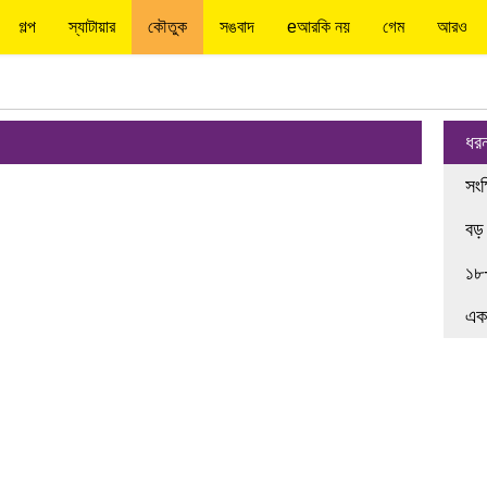
গল্প
স্যাটায়ার
কৌতুক
সঙবাদ
eআরকি নয়
গেম
আরও
ধর
সংক
বড়
১৮
এক