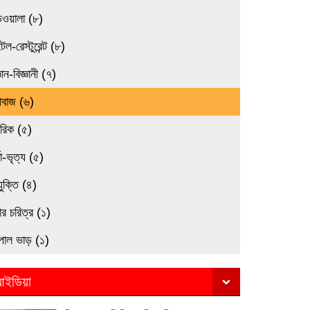
িওয়ালা (৮)
েল-রেস্টুরেন্ট (৮)
্ঞান-বিজ্ঞানী (৭)
াবাজ (৬)
মরিক (৫)
তা-ভৃত্য (৫)
যুক্তি (৪)
র চরিত্র (১)
পাল ভাড় (১)
ইডিয়া