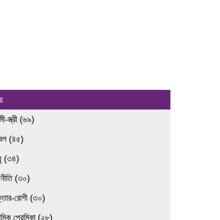
য়
ামী-স্ত্রী (৬৯)
রবল (৪৫)
ধু (৩৪)
জনীতি (৩০)
ক্তার-রোগী (৩০)
েমিক প্রেমিকা (২৮)