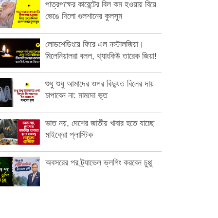
পাত্রপক্ষের কারেন্টের বিল কম হওয়ায় বিয়ে
ভেঙে দিলো গুলশানের কুলসুম
লোডশেডিংয়ে ফিরে এল নস্টালজিয়া।
মিলেনিয়ালরা বলল, থ্যাংকিউ তারেক জিয়া!
শুধু শুধু আমাদের ওপর বিদ্যুত বিলের দায়
চাপাবেন না: মামদো ভূত
ভাত নয়, দেশের জাতীয় খাবার হতে যাচ্ছে
মাইক্রো প্লাস্টিক
অবসরের পর ট্র্যাভেল ভ্লগিং করবেন চুপ্পু