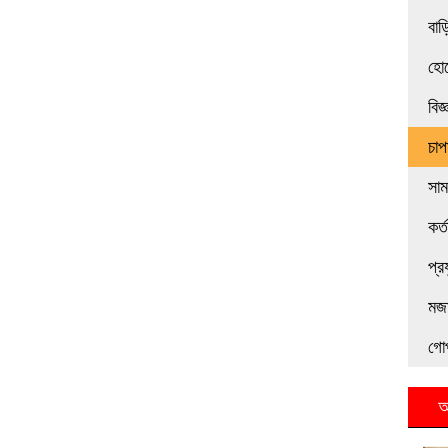
বাড়
হোট
বিজ
চাপ
সা
কর্
প্র
মজা
গো
আ