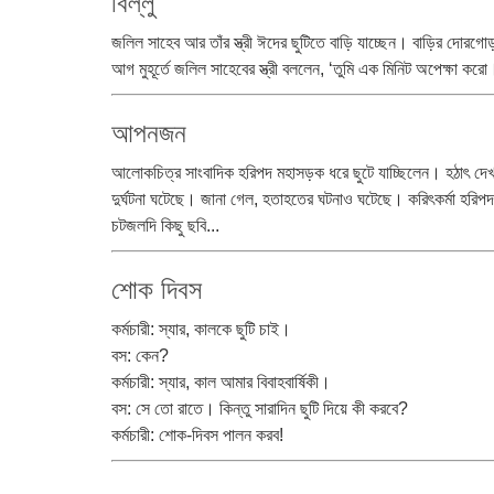
বিল্লু
জলিল সাহেব আর তাঁর স্ত্রী ঈদের ছুটিতে বাড়ি যাচ্ছেন। বাড়ির দোরগোড়ায় 
আগ মুহূর্তে জলিল সাহেবের স্ত্রী বললেন, ‘তুমি এক মিনিট অপেক্ষা কর
আপনজন
আলোকচিত্র সাংবাদিক হরিপদ মহাসড়ক ধরে ছুটে যাচ্ছিলেন। হঠাৎ দ
দুর্ঘটনা ঘটেছে। জানা গেল, হতাহতের ঘটনাও ঘটেছে। করিৎকর্মা হরিপদ 
চটজলদি কিছু ছবি...
শোক দিবস
কর্মচারী: স্যার, কালকে ছুটি চাই।
বস: কেন?
কর্মচারী: স্যার, কাল আমার বিবাহবার্ষিকী।
বস: সে তো রাতে। কিন্তু সারাদিন ছুটি দিয়ে কী করবে?
কর্মচারী: শোক-দিবস পালন করব!