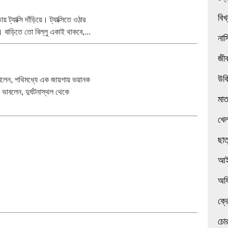
বিখ
ট্যাক্সি দাঁড়িয়ে। ট্যাক্সিতে ওঠার
ো। বাড়িতে তো বিল্লু একাই থাকবে,...
নাস
জী
উক
েখলেন, পথিমধ্যে এক জায়গায় ভয়ানক
ভাবলেন, দুর্ঘটনাস্থল থেকে
মা
খেল
ছাত
আই
অফ
ক্র
চোর