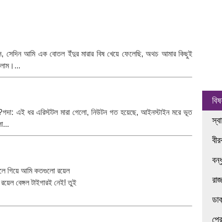
ানিস, সেদিন আমি এক বোতল ইঁদুর মারার বিষ খেয়ে ফেলেছি, অথচ আমার কিছুই
িলাম।...
বিষ
বে?গদা: এই ধর এরিস্টটল মারা গেলো, নিউটন গত হয়েছে, আইনস্টাইন মরে ভূত
স্ব
ো...
বী
বন্
্গলে গিয়ে আমি কতগুলো রয়েল
রা
ো রয়েল বেঙ্গল টাইগারই নেই! তুই
ডা
প্র