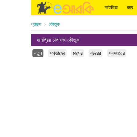
আইডিয়া
রম্য
প্রচ্ছদ
কৌতুক
জনপ্রিয় চাপাবাজ কৌতুক
নতুন
সপ্তাহের
মাসের
বছরের
সবসময়ের