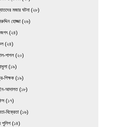
্যাতদের মজার ঘটনা (২৮)
িরুদ্দিন হোজ্জা (২৬)
বজগৎ (২৪)
িল (২৪)
তাল-পাগল (২০)
াধুলা (১৯)
্র-শিক্ষক (১৯)
ন-আদালত (১৮)
িস (১৭)
েতা-বিক্রেতা (১৬)
 পুলিশ (১৪)