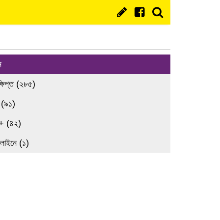
ন
্ষিপ্ত (২৮৫)
 (৯১)
+ (৪২)
লাইনে (১)