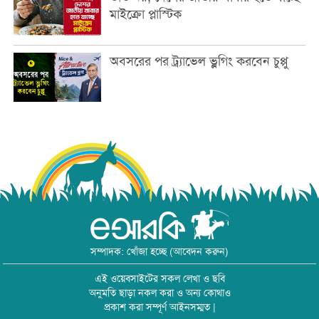
মাইক্রো প্লাস্টিক
অবসরের পর ট্র্যাভেল ভ্লগিং করবেন চুপ্পু
সম্পাদক: খোঁজা হচ্ছে (আবেদন করুন)
এই ওয়েবসাইটের সকল লেখা ও ছবি
অনুমতি ছাড়া নকল করা ও অন্য কোথাও
প্রকাশ করা সম্পূর্ণ আইনসম্মত |