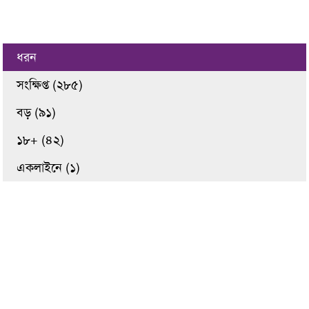
ধরন
সংক্ষিপ্ত (২৮৫)
বড় (৯১)
১৮+ (৪২)
একলাইনে (১)