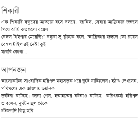
শিকারী
এক শিকারি বন্ধুদের আড্ডায় বসে বলছে, ‘জানিস, সেবার আফ্রিকার জঙ্গলে
গিয়ে আমি কতগুলো রয়েল
বেঙ্গল টাইগার মেরেছি?’ বন্ধুরা ভ্রু কুঁচকে বলে, ‘আফ্রিকার জঙ্গলে তো রয়েল
বেঙ্গল টাইগারই নেই! তুই
মারবি কোথা...
আপনজন
আলোকচিত্র সাংবাদিক হরিপদ মহাসড়ক ধরে ছুটে যাচ্ছিলেন। হঠাৎ দেখলেন,
পথিমধ্যে এক জায়গায় ভয়ানক
দুর্ঘটনা ঘটেছে। জানা গেল, হতাহতের ঘটনাও ঘটেছে। করিৎকর্মা হরিপদ
ভাবলেন, দুর্ঘটনাস্থল থেকে
চটজলদি কিছু ছবি...