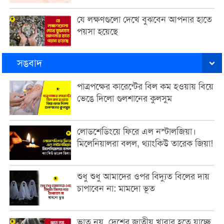
যে লক্ষণগুলো দেখে বুঝবেন আপনার হাতে
পয়সা হয়েছে
সঙবাদ
পাত্রপক্ষের কারেন্টের বিল কম হওয়ায় বিয়ে
ভেঙে দিলো গুলশানের কুলসুম
লোডশেডিংয়ে ফিরে এল নস্টালজিয়া।
মিলেনিয়ালরা বলল, থ্যাংকিউ তারেক জিয়া!
শুধু শুধু আমাদের ওপর বিদ্যুত বিলের দায়
চাপাবেন না: মামদো ভূত
ভাত নয়, দেশের জাতীয় খাবার হতে যাচ্ছে