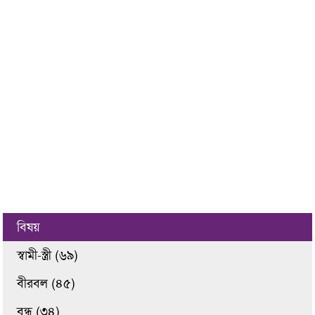
বিষয়
স্বামী-স্ত্রী (৬৯)
বীরবল (৪৫)
বন্ধু (৩৪)