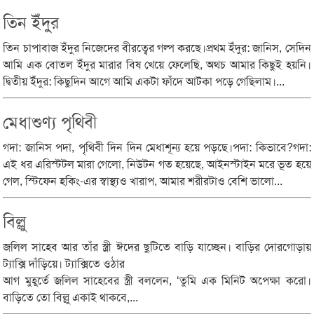
তিন ইঁদুর
তিন চাপাবাজ ইঁদুর নিজেদের বীরত্বের গল্প করছে।প্রথম ইঁদুর: জানিস, সেদিন
আমি এক বোতল ইঁদুর মারার বিষ খেয়ে ফেলেছি, অথচ আমার কিছুই হয়নি।
দ্বিতীয় ইঁদুর: কিছুদিন আগে আমি একটা ফাঁদে আটকা পড়ে গেছিলাম।...
মেধাশুণ্য পৃথিবী
গদা: জানিস পদা, পৃথিবী দিন দিন মেধাশূন্য হয়ে পড়ছে।পদা: কিভাবে?গদা:
এই ধর এরিস্টটল মারা গেলো, নিউটন গত হয়েছে, আইনস্টাইন মরে ভূত হয়ে
গেল, স্টিফেন হকিং-এর স্বাস্থ্যও খারাপ, আমার শরীরটাও বেশি ভালো...
বিল্লু
জলিল সাহেব আর তাঁর স্ত্রী ঈদের ছুটিতে বাড়ি যাচ্ছেন। বাড়ির দোরগোড়ায়
ট্যাক্সি দাঁড়িয়ে। ট্যাক্সিতে ওঠার
আগ মুহূর্তে জলিল সাহেবের স্ত্রী বললেন, ‘তুমি এক মিনিট অপেক্ষা করো।
বাড়িতে তো বিল্লু একাই থাকবে,...