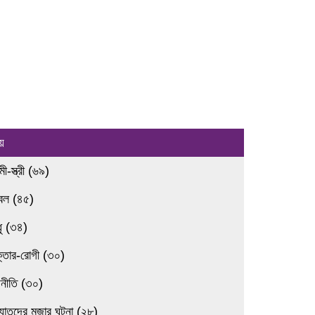
য়
ামী-স্ত্রী (৬৯)
রবল (৪৫)
ধু (৩৪)
ক্তার-রোগী (৩০)
জনীতি (৩০)
্যাতদের মজার ঘটনা (২৮)