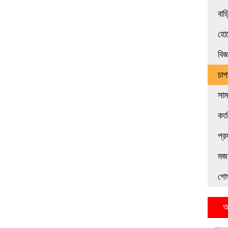
বাড়
হোট
বিজ
চাপ
সা
কর্
প্র
মজা
গো
আ