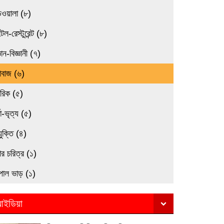
িওয়ালা (৮)
েল-রেস্টুরেন্ট (৮)
্ঞান-বিজ্ঞানী (৭)
াবাজ (৬)
মরিক (৫)
তা-ভৃত্য (৫)
যুক্তি (৪)
র চরিত্র (১)
পাল ভাড় (১)
ইডিয়া