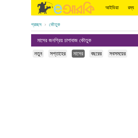
আইডিয়া
রম্য
প্রচ্ছদ
কৌতুক
মাসের জনপ্রিয় চাপাবাজ কৌতুক
নতুন
সপ্তাহের
মাসের
বছরের
সবসময়ের