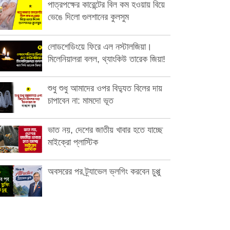
পাত্রপক্ষের কারেন্টের বিল কম হওয়ায় বিয়ে
ভেঙে দিলো গুলশানের কুলসুম
লোডশেডিংয়ে ফিরে এল নস্টালজিয়া।
মিলেনিয়ালরা বলল, থ্যাংকিউ তারেক জিয়া!
শুধু শুধু আমাদের ওপর বিদ্যুত বিলের দায়
চাপাবেন না: মামদো ভূত
ভাত নয়, দেশের জাতীয় খাবার হতে যাচ্ছে
মাইক্রো প্লাস্টিক
অবসরের পর ট্র্যাভেল ভ্লগিং করবেন চুপ্পু