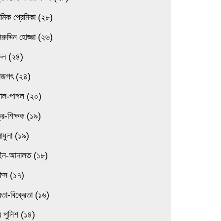
েমিক প্রেমিকা (২৮)
িরুদ্দিন হোজ্জা (২৬)
িল (২৪)
বজগৎ (২৪)
তাল-পাগল (২০)
্র-শিক্ষক (১৯)
াধুলা (১৯)
ন-আদালত (১৮)
িস (১৭)
েতা-বিক্রেতা (১৬)
 পুলিশ (১৪)