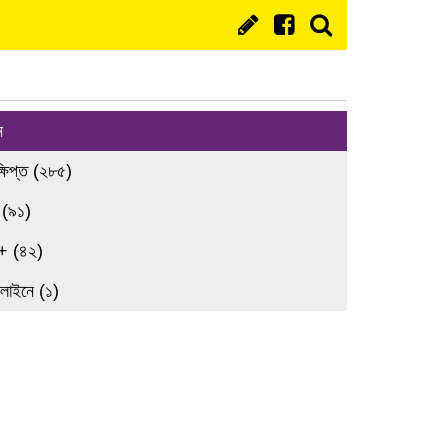
ন
্ষিপ্ত (২৮৫)
 (৯১)
+ (৪২)
লাইনে (১)