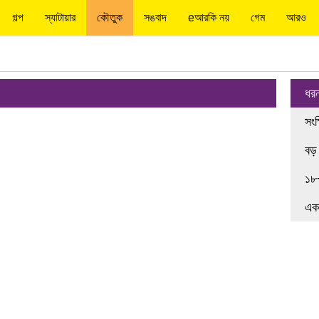
গল্প
স্যাটায়ার
কৌতুক
সঙবাদ
eআরকি নয়
গেম
আরও
ধর
সংক
বড়
১৮
এক