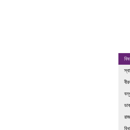
বিষ
স্ব
বী
বন্
ডা
রা
বিখ