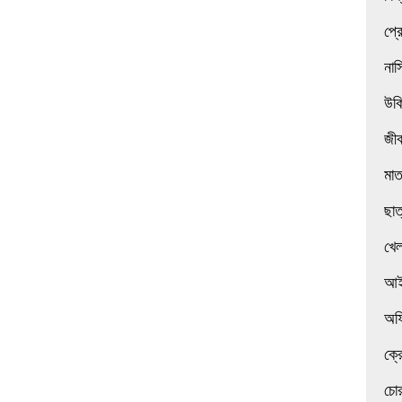
প্র
নাস
উক
জী
মা
ছাত
খেল
আই
অফ
ক্র
চোর