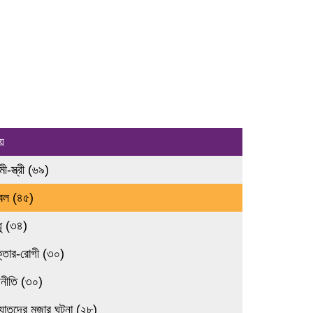
য়
ামী-স্ত্রী (৬৯)
রবল (৪৫)
ধু (৩৪)
ক্তার-রোগী (৩০)
জনীতি (৩০)
্যাতদের মজার ঘটনা (২৮)