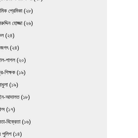
েমিক প্রেমিকা (২৮)
িরুদ্দিন হোজ্জা (২৬)
িল (২৪)
বজগৎ (২৪)
তাল-পাগল (২০)
্র-শিক্ষক (১৯)
াধুলা (১৯)
ন-আদালত (১৮)
িস (১৭)
েতা-বিক্রেতা (১৬)
 পুলিশ (১৪)