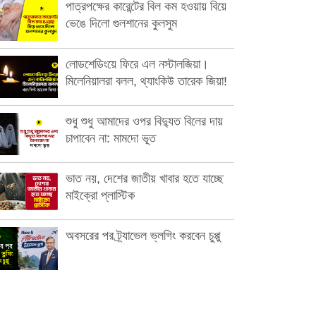
পাত্রপক্ষের কারেন্টের বিল কম হওয়ায় বিয়ে
ভেঙে দিলো গুলশানের কুলসুম
লোডশেডিংয়ে ফিরে এল নস্টালজিয়া।
মিলেনিয়ালরা বলল, থ্যাংকিউ তারেক জিয়া!
শুধু শুধু আমাদের ওপর বিদ্যুত বিলের দায়
চাপাবেন না: মামদো ভূত
ভাত নয়, দেশের জাতীয় খাবার হতে যাচ্ছে
মাইক্রো প্লাস্টিক
অবসরের পর ট্র্যাভেল ভ্লগিং করবেন চুপ্পু