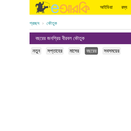
আইডিয়া
রম্য
প্রচ্ছদ
কৌতুক
বছরের জনপ্রিয় বীরবল কৌতুক
নতুন
সপ্তাহের
মাসের
বছরের
সবসময়ের