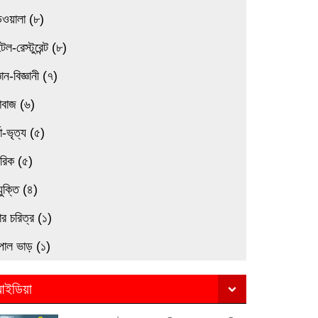
িওয়ালা (৮)
েল-রেস্টুরেন্ট (৮)
্ঞান-বিজ্ঞানী (৭)
াবাজ (৬)
তা-ভৃত্য (৫)
মরিক (৫)
যুক্তি (৪)
র চরিত্র (১)
পাল ভাড় (১)
ইডিয়া