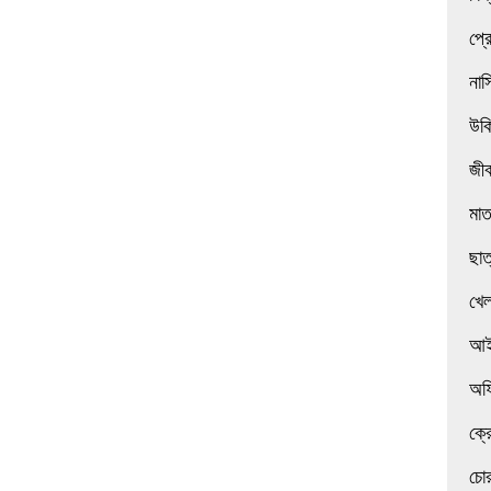
প্র
নাস
উক
জী
মা
ছাত
খেল
আই
অফ
ক্র
চোর