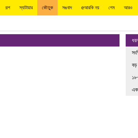
গল্প
স্যাটায়ার
কৌতুক
সঙবাদ
eআরকি নয়
গেম
আরও
ধর
সংক
বড়
১৮
এক