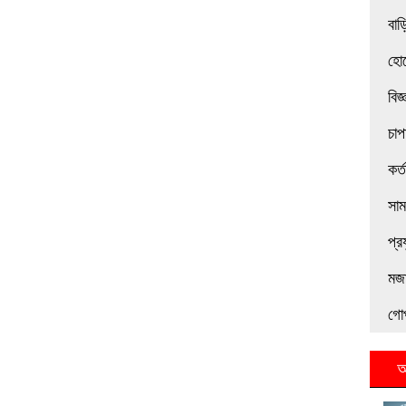
বাড়
হোট
বিজ
চাপ
কর্
সা
প্র
মজা
গো
আ