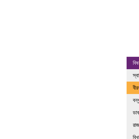
বিষ
স্ব
বী
বন্
ডা
রা
বিখ