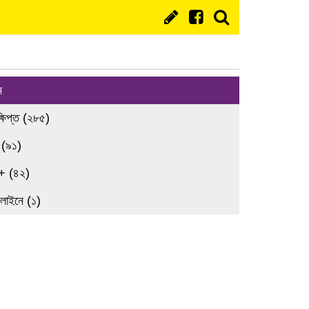
ন
্ষিপ্ত (২৮৫)
 (৯১)
+ (৪২)
লাইনে (১)