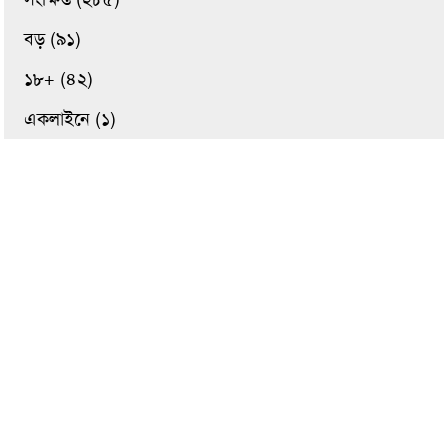
বড় (৯১)
১৮+ (৪২)
একলাইনে (১)