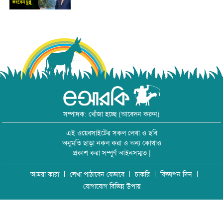
সম্পাদক: খোঁজা হচ্ছে (আবেদন করুন)
এই ওয়েবসাইটের সকল লেখা ও ছবি
অনুমতি ছাড়া নকল করা ও অন্য কোথাও
প্রকাশ করা সম্পূর্ণ আইনসম্মত |
আমরা কারা
লেখা পাঠাবেন যেভাবে
চাকরি
বিজ্ঞাপন দিন
যোগাযোগ বিভিন্ন উপায়