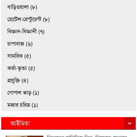
বাড়িওয়ালা (৮)
হোটেল-রেস্টুরেন্ট (৮)
বিজ্ঞান-বিজ্ঞানী (৭)
চাপাবাজ (৬)
সামরিক (৫)
কর্তা-ভৃত্য (৫)
প্রযুক্তি (৪)
গোপাল ভাড় (১)
মজার চরিত্র (১)
আইডিয়া