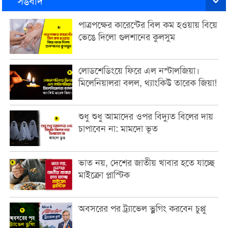
সঙবাদ
পাত্রপক্ষের কারেন্টের বিল কম হওয়ায় বিয়ে
ভেঙে দিলো গুলশানের কুলসুম
লোডশেডিংয়ে ফিরে এল নস্টালজিয়া।
মিলেনিয়ালরা বলল, থ্যাংকিউ তারেক জিয়া!
শুধু শুধু আমাদের ওপর বিদ্যুত বিলের দায়
চাপাবেন না: মামদো ভূত
ভাত নয়, দেশের জাতীয় খাবার হতে যাচ্ছে
মাইক্রো প্লাস্টিক
অবসরের পর ট্র্যাভেল ভ্লগিং করবেন চুপ্পু