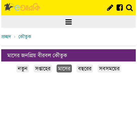
প্রচ্ছদ
কৌতুক
মাসের জনপ্রিয় বীরবল কৌতুক
নতুন
সপ্তাহের
মাসের
বছরের
সবসময়ের