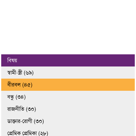
বিষয়
স্বামী-স্ত্রী (৬৯)
বীরবল (৪৫)
বন্ধু (৩৪)
রাজনীতি (৩০)
ডাক্তার-রোগী (৩০)
প্রেমিক প্রেমিকা (২৮)