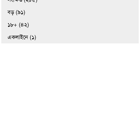
বড় (৯১)
১৮+ (৪২)
একলাইনে (১)