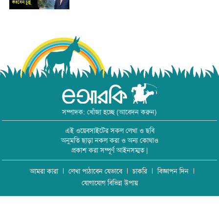
সম্পাদক: খোঁজা হচ্ছে (আবেদন করুন)
এই ওয়েবসাইটের সকল লেখা ও ছবি
অনুমতি ছাড়া নকল করা ও অন্য কোথাও
প্রকাশ করা সম্পূর্ণ আইনসম্মত |
আমরা কারা
লেখা পাঠাবেন যেভাবে
চাকরি
বিজ্ঞাপন দিন
যোগাযোগ বিভিন্ন উপায়