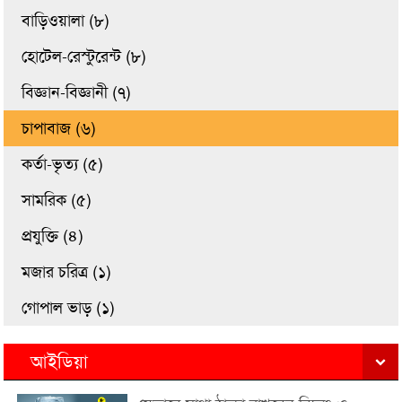
বাড়িওয়ালা (৮)
হোটেল-রেস্টুরেন্ট (৮)
বিজ্ঞান-বিজ্ঞানী (৭)
চাপাবাজ (৬)
কর্তা-ভৃত্য (৫)
সামরিক (৫)
প্রযুক্তি (৪)
মজার চরিত্র (১)
গোপাল ভাড় (১)
আইডিয়া