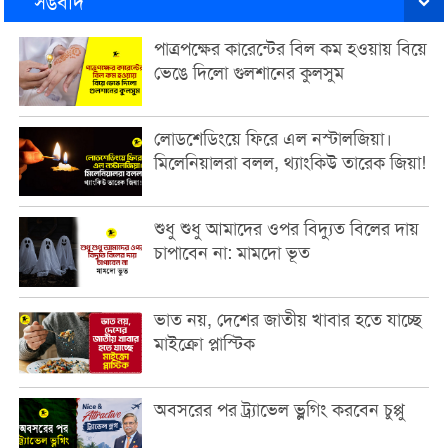
সঙবাদ
পাত্রপক্ষের কারেন্টের বিল কম হওয়ায় বিয়ে
ভেঙে দিলো গুলশানের কুলসুম
লোডশেডিংয়ে ফিরে এল নস্টালজিয়া।
মিলেনিয়ালরা বলল, থ্যাংকিউ তারেক জিয়া!
শুধু শুধু আমাদের ওপর বিদ্যুত বিলের দায়
চাপাবেন না: মামদো ভূত
ভাত নয়, দেশের জাতীয় খাবার হতে যাচ্ছে
মাইক্রো প্লাস্টিক
অবসরের পর ট্র্যাভেল ভ্লগিং করবেন চুপ্পু