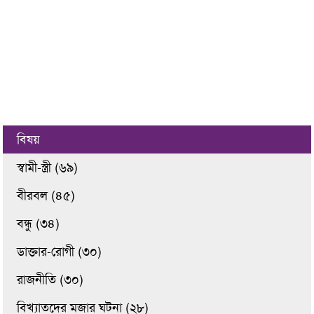
বিষয়
স্বামী-স্ত্রী (৬৯)
বীরবল (৪৫)
বন্ধু (৩৪)
ডাক্তার-রোগী (৩০)
রাজনীতি (৩০)
বিখ্যাতদের মজার ঘটনা (২৮)