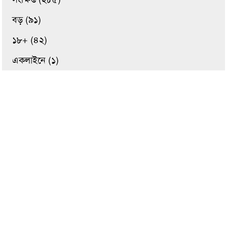
বড় (৯১)
১৮+ (৪২)
একলাইনে (১)