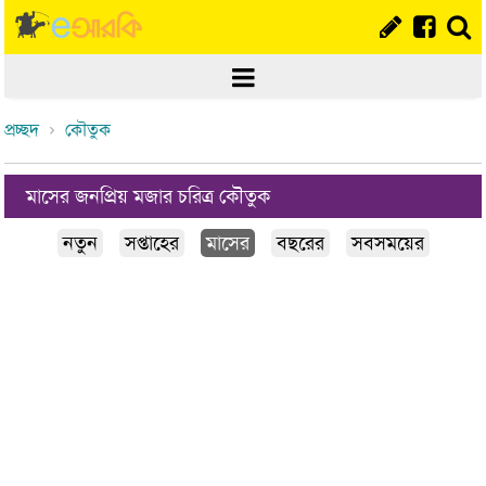
প্রচ্ছদ
কৌতুক
মাসের জনপ্রিয় মজার চরিত্র কৌতুক
নতুন
সপ্তাহের
মাসের
বছরের
সবসময়ের