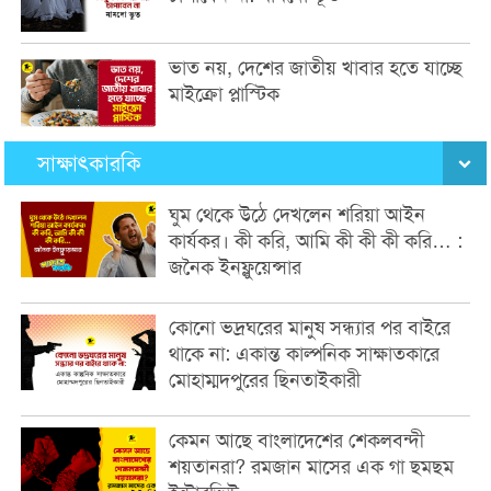
ভাত নয়, দেশের জাতীয় খাবার হতে যাচ্ছে
মাইক্রো প্লাস্টিক
সাক্ষাৎকারকি
ঘুম থেকে উঠে দেখলেন শরিয়া আইন
কার্যকর। কী করি, আমি কী কী কী করি… :
জনৈক ইনফ্লুয়েন্সার
কোনো ভদ্রঘরের মানুষ সন্ধ্যার পর বাইরে
থাকে না: একান্ত কাল্পনিক সাক্ষাতকারে
মোহাম্মদপুরের ছিনতাইকারী
কেমন আছে বাংলাদেশের শেকলবন্দী
শয়তানরা? রমজান মাসের এক গা ছমছম