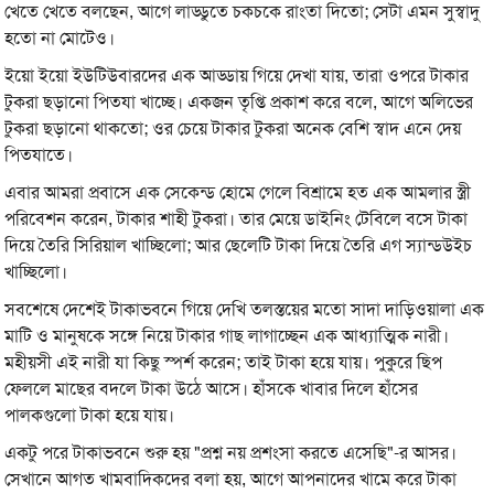
খেতে খেতে বলছেন, আগে লাড্ডুতে চকচকে রাংতা দিতো; সেটা এমন সুস্বাদু
হতো না মোটেও।
ইয়ো ইয়ো ইউটিউবারদের এক আড্ডায় গিয়ে দেখা যায়, তারা ওপরে টাকার
টুকরা ছড়ানো পিতযা খাচ্ছে। একজন তৃপ্তি প্রকাশ করে বলে, আগে অলিভের
টুকরা ছড়ানো থাকতো; ওর চেয়ে টাকার টুকরা অনেক বেশি স্বাদ এনে দেয়
পিতযাতে।
এবার আমরা প্রবাসে এক সেকেন্ড হোমে গেলে বিশ্রামে হত এক আমলার স্ত্রী
পরিবেশন করেন, টাকার শাহী টুকরা। তার মেয়ে ডাইনিং টেবিলে বসে টাকা
দিয়ে তৈরি সিরিয়াল খাচ্ছিলো; আর ছেলেটি টাকা দিয়ে তৈরি এগ স্যান্ডউইচ
খাচ্ছিলো।
সবশেষে দেশেই টাকাভবনে গিয়ে দেখি তলস্তয়ের মতো সাদা দাড়িওয়ালা এক
মাটি ও মানুষকে সঙ্গে নিয়ে টাকার গাছ লাগাচ্ছেন এক আধ্যাত্মিক নারী।
মহীয়সী এই নারী যা কিছু স্পর্শ করেন; তাই টাকা হয়ে যায়। পুকুরে ছিপ
ফেললে মাছের বদলে টাকা উঠে আসে। হাঁসকে খাবার দিলে হাঁসের
পালকগুলো টাকা হয়ে যায়।
একটু পরে টাকাভবনে শুরু হয় "প্রশ্ন নয় প্রশংসা করতে এসেছি"-র আসর।
সেখানে আগত খামবাদিকদের বলা হয়, আগে আপনাদের খামে করে টাকা