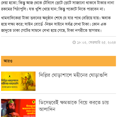
দেয়া হতো; কিন্তু আজ থেকে টেবিলে প্লেটে প্লেটে সাজানো থাকবে টাকার নানা
রকমের পিঠাপুলি। যত খুশি খেয়ে যান; কিন্তু পকেটে নিতে পারবেন না।
খামবাদিকেরা টাকা ভবনের অনুষ্ঠান শেষে যে যার পথে বেরিয়ে যায়। অবাক
হয়ে লক্ষ্য করে; সাইন বোর্ডে -নিয়ন সাইনে সর্বত্র লেখা টাকা। কোন এক
জাদুতে ঢাকা গেটের সামনে লেখা হয়ে গেছে, টাকা নগরীতে স্বাগতম।
১৮:০২, ফেব্রুয়ারি ২৫, ২০২৪
আরও
দিল্লির ঘোড়াশালে মহীনের ঘোড়াগুলি
ডিসেম্বরেই ক্ষমতাকে বিয়ে করতে চায়
আলাদিন