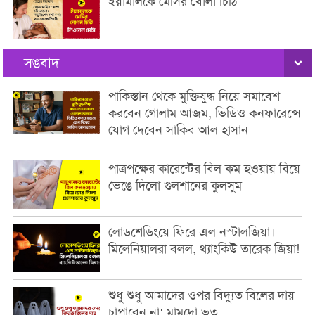
ইয়ামালকে মেসির খোলা চিঠি
সঙবাদ
পাকিস্তান থেকে মুক্তিযুদ্ধ নিয়ে সমাবেশ
করবেন গোলাম আজম, ভিডিও কনফারেন্সে
যোগ দেবেন সাকিব আল হাসান
পাত্রপক্ষের কারেন্টের বিল কম হওয়ায় বিয়ে
ভেঙে দিলো গুলশানের কুলসুম
লোডশেডিংয়ে ফিরে এল নস্টালজিয়া।
মিলেনিয়ালরা বলল, থ্যাংকিউ তারেক জিয়া!
শুধু শুধু আমাদের ওপর বিদ্যুত বিলের দায়
চাপাবেন না: মামদো ভূত