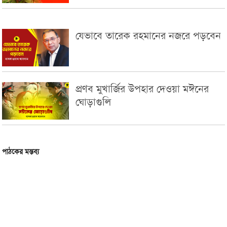
যেভাবে তারেক রহমানের নজরে পড়বেন
প্রণব মুখার্জির উপহার দেওয়া মঈনের
ঘোড়াগুলি
পাঠকের মন্তব্য