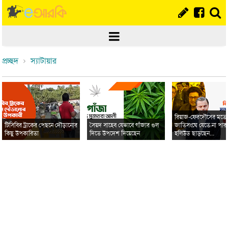
প্রচ্ছদ
স্যাটায়ার
রিয়াজ-ফেরদৌসের মত
টিসিবির ট্রাকের পেছনে দৌড়ানোর
সৈয়দ সাহেব যেভাবে গাঁজার গুল
জাতিসংঘে যেতে না পার
কিছু উপকারিতা
দিতে উপদেশ দিয়েছেন
হলিউড ছাড়ছেন...