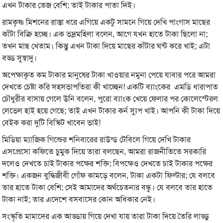
এখন টাকার তেজ বেশি; তাই টাকার পাতা দিই।
রামকৃষ্ণ মিশনের রাস্তা ধরে এগিয়ে একটু সামনে গিয়ে দেখি পাংগাস মাছের
কাঁটা বিক্রি হচ্ছে। এক ভদ্রমহিলা বলেন, আগে যখন হাতে টাকা ছিলো না;
তখন মাছ খেতাম। কিন্তু এখন টাকা দিয়ে মাছের কাঁটার ঘন্ট করে খাই; এটা
বড্ড সুস্বাদু।
অপেক্ষাকৃত কম টাকার মানুষের টাকা খাওয়ার নমুনা পেয়ে যাবার পরে আমরা
দেখতে চেষ্টা করি সহসভাপতিরা কী খাচ্ছেন! একটি ব্যাংকের এমডি ধারাপাত
চৌধুরীর বাসায় গেলে উনি বলেন, পুরো ব্যাংক খেয়ে ফেলার পর কোলেস্টেরল
লেভেল হাই হয়ে গেছে; তাই এখন টাকার কর্ন স্যুপ খাই। আপনি কী টাকা দিয়ে
বেইক করা দুটি বিস্কিট খাবেন ভাই!
মিডিয়া ম্যাজিক গিল্ডের শনিবারের রাউন্ড টেবিলে গিয়ে দেখি টাকার
এসপ্রেসো কফিতে চুমুক দিয়ে তারা বলছেন, আমরা রাজনীতিতে সরকারি
দলেও দেখতে চাই টাকার পক্ষের শক্তি; বিপক্ষেও দেখতে চাই টাকার পক্ষের
শক্তি। একজন বুদ্ধিজীবী গোঁফ কামড়ে বলেন, টাকা একটা ফিল্টার; যে বলবে
তার হাতে টাকা বেশি; সেই আমাদের অর্থচেতনার বন্ধু। যে বলবে তার হাতে
টাকা নাই; তার এদেশে বসবাসের কোন অধিকার নেই।
সংস্কৃতি মামাদের এক আড্ডায় গিয়ে দেখা যায় তারা টাকা দিয়ে তৈরি লাড্ডু