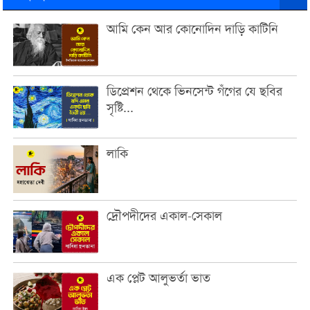
আমি কেন আর কোনোদিন দাড়ি কাটিনি
ডিপ্রেশন থেকে ভিনসেন্ট গঁগের যে ছবির
সৃষ্টি...
লাকি
দ্রৌপদীদের একাল-সেকাল
এক প্লেট আলুভর্তা ভাত