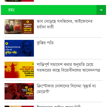
রম্য
ভাব বেড়েছে সবজিদের, আইফোনের
মর্যাদা দাবী
কুস্তির প্যাঁচ
শান্তিপূর্ণ সমাবেশ করার অনুমতি চেয়ে
সরকারের কাছে বিরোধীদলের আবেদনপত্র
ক্রিস্টোফার নোলানের সিনেমা ‘মূহুর্ত দ্য
মোমেন্ট’