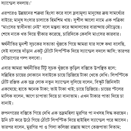
স্যান্ডেল বদলায়।‘
এরপরেও উন্নয়নের শত্রুরা হিংসা করে বলে দ্রব্যমূল্য মানুষের ক্রয় সামর্থ্যের
বাইরে; মানুষ সংসার চালাতে হিমশিম খায়। সুশীল আলো নামে এক পত্রিকা
"মাংসের স্বাধীনতা নেই" বলে মন্তব্য করে আদালতের বারান্দায় দৌড়েছে।
শেষে নাকে খত দিয়ে স্বীকার করেছে, চারিদিকে কেবলি মাংসের কারবার।
অর্থনীতির মুনশী সূচকের সত্যতা খুঁজতে গিয়ে আমরা যার সঙ্গে কথা বলেছি,
সেই বলেছে দাঁড়ান একটু ঠোঁটে লিপস্টিক দিয়ে স্যান্ডেল বদলে আসি; তারপর
সৌভাগ্যের গল্প বলবো।
এবার আমরা অর্থনীতির টিটু সূচক খুঁজতে কুড়িল বস্তিতে উপস্থিত হলে;
সন্নিহিত চায়ের দোকানে সবাইকে চায়ে ভিজিয়ে টাকা খেতে দেখি। লিপস্টিকে
ঠোঁট রঞ্জিত এক ভদ্র লোক নতুন স্যান্ডেল দুলিয়ে বলেন, বিস্কুট জিনিসটা
একঘেয়ে; হাতে অনেক টাকা; তাই টাকা খাই; চায়ে ভিজিয়ে। চায়ের স্টলের
মালিক বলেন, আগে চাপাতা দিয়ে চা বানাতাম। এখন টাকার পাতা দিয়ে চা
বানাই।
রুপনগরের বস্তিতে গিয়ে দেখি এক ভদ্রমহিলা মুরগির পা নখসহ সিদ্ধ করছেন।
উনি চট করে উঠে গিয়ে ঠোঁটে লিপস্টিক দিয়ে হাইহিল স্যান্ডেল পরে আসেন।
তারপর বলেন, মুরগির পা ও গিলা কলিজা রান্নায় আগে তেজপাতা দিতাম;