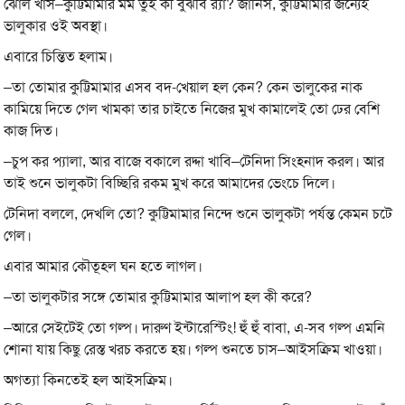
ঝোল খাস–কুট্টিমামার মর্ম তুই কী বুঝবি র‍্যা? জানিস, কুট্টিমামার জন্যেই
ভালুকার ওই অবস্থা।
এবারে চিন্তিত হলাম।
–তা তোমার কুট্টিমামার এসব বদ-খেয়াল হল কেন? কেন ভালুকের নাক
কামিয়ে দিতে গেল খামকা তার চাইতে নিজের মুখ কামালেই তো ঢের বেশি
কাজ দিত।
–চুপ কর প্যালা, আর বাজে বকালে রদ্দা খাবি–টেনিদা সিংহনাদ করল। আর
তাই শুনে ভালুকটা বিচ্ছিরি রকম মুখ করে আমাদের ভেংচে দিলে।
টেনিদা বললে, দেখলি তো? কুট্টিমামার নিন্দে শুনে ভালুকটা পর্যন্ত কেমন চটে
গেল।
এবার আমার কৌতূহল ঘন হতে লাগল।
–তা ভালুকটার সঙ্গে তোমার কুট্টিমামার আলাপ হল কী করে?
–আরে সেইটেই তো গল্প। দারুণ ইন্টারেস্টিং! হুঁ হুঁ বাবা, এ-সব গল্প এমনি
শোনা যায় কিছু রেস্ত খরচ করতে হয়। গল্প শুনতে চাস–আইসক্রিম খাওয়া।
অগত্যা কিনতেই হল আইসক্রিম।