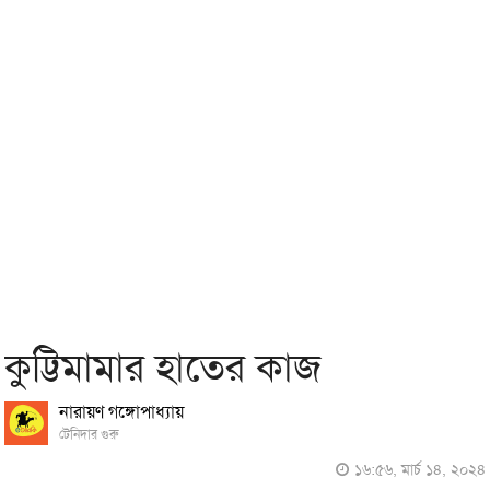
কুট্টিমামার হাতের কাজ
নারায়ণ গঙ্গোপাধ্যায়
টেনিদার গুরু
১৬:৫৬, মার্চ ১৪, ২০২৪