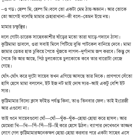
–ও গড। হেল্প মি, হেল্প মি।বলে তো একটা মেম ঠায়-অজ্ঞান। আর তোকে
তো আগেই বলেছি মামার চেহারাখানা–কী বলে–তেমন ইয়ে নয়।
মামার চক্ষুস্থির।
দলে গোটা-চারেক সাহেবকাশীর ষাঁড়ের মতো তারা ঘাড়ে-গদানে ঠাসা।
কুট্টিমামা ভাবলে, ওরা সবাই মিলে পিটিয়ে বুঝি পাটকেল বানিয়ে দেবে। মামা
জামার ভেতর হাত ঢুকিয়ে পৈতে খুঁজতে লাগল–দুর্গানাম জপ করবে। কিন্তু সে
পৈতে কি আর আছে, পিঠ চুলকোতে চুলকোতে কবে তার বারোটা বেজে
গেছে।
ঘোঁৎ-ঘোঁৎ করে দুটো সায়েব তখন এগিয়ে আসছে তার দিকে। প্রাণপণে সেঁতো
হাসি হেসে মামা বললেন, ইট ইজ নট মাই দোষ স্যর–আই একটু বেশি ইট
স্যর।
কুট্টিমামার বিদ্যে ক্লাস ফাঁইভ পর্যন্ত কিনা, তাও তিনবার ফেল। তাই ইংরেজী
আর এগুলো না।
তাই শুনে সায়েবগুলো ঘোঁ—ঘোঁ—ঘুঁক–ঘুঁক–হোয়া-হোয়া করে হাসল। আর
মেমেরা খি—খি—পিঁ–পিঁ—চিঁ–হিঁ করে হেসে উঠল। ব্যাপার দেখেশুনে তাজ্জব
লেগে গেল কুট্টিমামারঅনেকক্ষণ হোয়া-হোয়া করবার পরে একটা সাহেব এসে