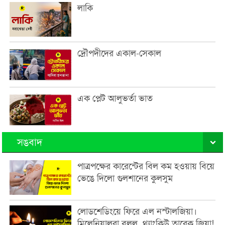
লাকি
দ্রৌপদীদের একাল-সেকাল
এক প্লেট আলুভর্তা ভাত
সঙবাদ
পাত্রপক্ষের কারেন্টের বিল কম হওয়ায় বিয়ে
ভেঙে দিলো গুলশানের কুলসুম
লোডশেডিংয়ে ফিরে এল নস্টালজিয়া।
মিলেনিয়ালরা বলল, থ্যাংকিউ তারেক জিয়া!