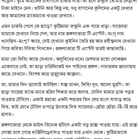
পড়েনি। তুমি আমাদের চাবাগানে চাকরি নাও–তা হলে এক্ষুনি তোমায় দেড়শো
টাকা মাইনে দেব। খাটনি আর কিছু নয়, শুধু বাগানের কুলিদের একটু দেখবে
আর আমাদের মাঝেমাঝে খাওয়া দেখাবে।
এমন চাকরি পেলে কে ছাড়ে? কুট্টিমামা তক্ষুনি এক পায়ে খাড়া। সায়েবরা
মামাকে যেখানে নিয়ে গেল, তার নাম জঙ্গলঝোরা টি এস্টেট। মংপু নাম
শুনেছিস–মংপু? আরে, সেই যেখানে কুইনিন তৈরি হয় আর রবীন্দ্রনাথ যেখানে
গিয়ে কবিতা-টবিতা লিখতেন। জঙ্গলঝোরা টি এস্টেট তারই কাছাকাছি।
মামা তো দিব্যি আছে সেখানে। অসুবিধের মধ্যে মেশবার মতো লোকজন
একেবারে নেই, তা ছাড়া চারিদিকেই ঘন পাইনের জঙ্গল। নানারকম জানোয়ার
আছে সেখানে। বিশেষ করে ভাল্লুকের আস্তানা।
তা, মামার দিন ভালোই কাটছিল। সস্তা মাখন, দিব্যি দুধ, অঢেল মুরগি। তা
ছাড়া সায়েরা মাঝে-মাঝে হরিণ শিকার করে আনত, সেদিন মামার ডাক পড়ত
খাওয়ার টেবিলে। একাই হয়তো একটা শম্বরের তিন সের মাংস সাবাড় করে
দিত, তাই দেখে টেবিল চাপড়ে উৎসাহ দিত সায়েবরা–হোঁয়া হোঁয়া–হিঁ–হিঁ করে
হাসত।
জঙ্গলঝোরা থেকে মাইল-তিনেক হাঁটলে একটা বড় রাস্তা পাওয়া যায়। এই রাস্তা
সোজা চলে গেছে দার্জিলিঙেবাসও পাওয়া যায় এখান থেকে। কুট্টিমামাকে