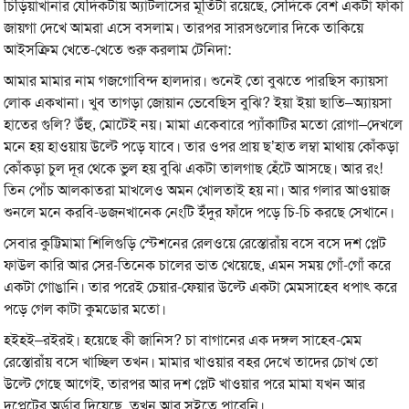
চিড়িয়াখানার যেদিকটায় অ্যাটলাসের মূর্তিটা রয়েছে, সেদিকে বেশ একটা ফাঁকা
জায়গা দেখে আমরা এসে বসলাম। তারপর সারসগুলোর দিকে তাকিয়ে
আইসক্রিম খেতে-খেতে শুরু করলাম টেনিদা:
আমার মামার নাম গজগোবিন্দ হালদার। শুনেই তো বুঝতে পারছিস ক্যায়সা
লোক একখানা। খুব তাগড়া জোয়ান ভেবেছিস বুঝি? ইয়া ইয়া ছাতি–অ্যায়সা
হাতের গুলি? উঁহু, মোটেই নয়। মামা একেবারে প্যাঁকাটির মতো রোগা–দেখলে
মনে হয় হাওয়ায় উল্টে পড়ে যাবে। তার ওপর প্রায় ছ’হাত লম্বা মাথায় কোঁকড়া
কোঁকড়া চুল দূর থেকে ভুল হয় বুঝি একটা তালগাছ হেঁটে আসছে। আর রং!
তিন পোঁচ আলকাতরা মাখলেও অমন খোলতাই হয় না। আর গলার আওয়াজ
শুনলে মনে করবি-ডজনখানেক নেংটি ইঁদুর ফাঁদে পড়ে চি-চি করছে সেখানে।
সেবার কুট্টিমামা শিলিগুড়ি স্টেশনের রেলওয়ে রেস্তোরাঁয় বসে বসে দশ প্লেট
ফাউল কারি আর সের-তিনেক চালের ভাত খেয়েছে, এমন সময় গোঁ-গোঁ করে
একটা গোঙানি। তার পরেই চেয়ার-ফেয়ার উল্টে একটা মেমসাহেব ধপাৎ করে
পড়ে গেল কাটা কুমডোর মতো।
হইহই–রইরই। হয়েছে কী জানিস? চা বাগানের এক দঙ্গল সাহেব-মেম
রেস্তোরাঁয় বসে খাচ্ছিল তখন। মামার খাওয়ার বহর দেখে তাদের চোখ তো
উল্টে গেছে আগেই, তারপর আর দশ প্লেট খাওয়ার পরে মামা যখন আর
দুপ্লেটের অর্ডার দিয়েছে, তখন আর সইতে পারেনি।