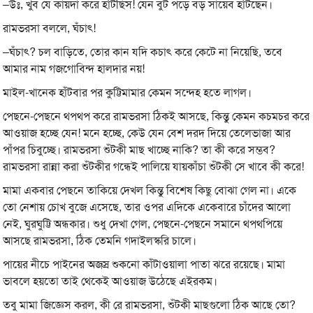
–উঃ, খুব যে কায়দা করে হাঁটছিস! যেন বুট পড়ে বড় সায়েব হাঁটছেন।
রামভরসা বললে, ঘঁচাৎ!
–ঘঁচাৎ? চল বাড়িতে, তোর কান যদি কচাৎ করে কেটে না নিয়েছি, তবে
আমার নাম গজগোবিন্দ হালদার নয়!
মাইল-খানেক হাঁটবার পর কুট্টিমামার কেমন সন্দেহ হতে লাগল।
পেছনে-পেছনে থপথপ করে রামভরসা ঠিকই আসছে, কিন্তু কেমন কচমচর করে
আওয়াজ হচ্ছে যেন! মনে হচ্ছে, কেউ যেন বেশ দরদ দিয়ে তেলেভাজা আর
পাঁপর চিবুচ্ছে। রামভরসা শুঁটকী মাছ খাচ্ছে নাকি? তা কী করে সম্ভব?
রামভরসা রান্না করা শুঁটকীর গন্ধেই পালিয়ে যায়কাঁচা শুঁটকী সে খাবে কী করে!
মামা একবার পেছনে তাকিয়ে দেখল কিন্তু বিশেষ কিছু বোঝা গেল না। একে
তো নেশায় চোখ বুজে এসেছে, তার ওপর এদিকে একেবারে চাঁদের আলো
নেই, ঘুরঘুট্টি অন্ধকার। শুধু দেখা গেল, পেছনে-পেছনে সমানে থপথপিয়ে
আসছে রামভরসা, ঠিক তেমনি গদাইলস্করি চালে।
পায়ের নীচে পাইনের অজস্র শুকনো কাঁটাওয়ালা পাতা ঝরে রয়েছে। মামা
ভাবলে হয়তো তাই থেকেই আওয়াজ উঠেছে এইরকম।
তবু মামা জিজ্ঞেস করল, কী রে রামভরসা, শুঁটকী মাছগুলো ঠিক আছে তো?