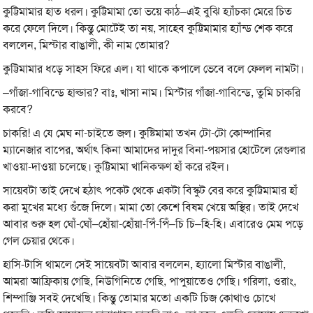
কুট্টিমামার হাত ধরল। কুট্টিমামা তো ভয়ে কাঠ–এই বুঝি হ্যাঁচকা মেরে চিত
করে ফেলে দিলে। কিন্তু মোটেই তা নয়, সাহেব কুট্টিমামার হ্যাঁন্ড শেক করে
বললেন, মিস্টার বাঙালী, কী নাম তোমার?
কুট্টিমামার ধড়ে সাহস ফিরে এল। যা থাকে কপালে ভেবে বলে ফেলল নামটা।
–গাঁজা-গাবিন্ডে হাল্ডার? বাঃ, খাসা নাম। মিস্টার গাঁজা-গাবিন্ডে, তুমি চাকরি
করবে?
চাকরি! এ যে মেঘ না-চাইতে জল। কুষ্টিমামা তখন টো-টো কোম্পানির
ম্যানেজার বাপের, অর্থাৎ কিনা আমাদের দাদুর বিনা-পয়সার হোটেলে রেগুলার
খাওয়া-দাওয়া চলেছে। কুট্টিমামা খানিকক্ষণ হাঁ করে রইল।
সায়েবটা তাই দেখে হঠাৎ পকেট থেকে একটা বিস্কুট বের করে কুট্টিমামার হাঁ
করা মুখের মধ্যে গুঁজে দিলে। মামা তো কেশে বিষম খেয়ে অস্থির। তাই দেখে
আবার শুরু হল ঘোঁ-ঘোঁ–হোঁয়া-হোঁয়া-পিঁ-পিঁ–চি চি–হি-হি। এবারেও মেম পড়ে
গেল চেয়ার থেকে।
হাসি-টাসি থামলে সেই সায়েবটা আবার বললেন, হ্যালো মিস্টার বাঙালী,
আমরা আফ্রিকায় গেছি, নিউগিনিতে গেছি, পাপুয়াতেও গেছি। গরিলা, ওরাং,
শিম্পাঞ্জি সবই দেখেছি। কিন্তু তোমার মতো একটি চিজ কোথাও চোখে