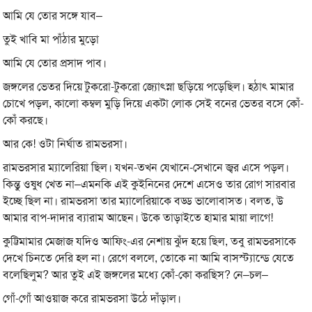
আমি যে তোর সঙ্গে যাব–
তুই খাবি মা পাঁঠার মুড়ো
আমি যে তোর প্রসাদ পাব।
জঙ্গলের ভেতর দিয়ে টুকরো-টুকরো জ্যোৎস্না ছড়িয়ে পড়েছিল। হঠাৎ মামার
চোখে পড়ল, কালো কম্বল মুড়ি দিয়ে একটা লোক সেই বনের ভেতর বসে কোঁ-
কোঁ করছে।
আর কে! ওটা নির্ঘাত রামভরসা।
রামভরসার ম্যালেরিয়া ছিল। যখন-তখন যেখানে-সেখানে জ্বর এসে পড়ল।
কিন্তু ওষুধ খেত না–এমনকি এই কুইনিনের দেশে এসেও তার রোগ সারবার
ইচ্ছে ছিল না। রামভরসা তার ম্যালেরিয়াকে বড্ড ভালোবাসত। বলত, উ
আমার বাপ-দাদার ব্যারাম আছেন। উকে তাড়াইতে হামার মায়া লাগে!
কুট্টিমামার মেজাজ যদিও আফিং-এর নেশায় ঝুঁদ হয়ে ছিল, তবু রামভরসাকে
দেখে চিনতে দেরি হল না। রেগে বললে, তোকে না আমি বাসস্ট্যান্ডে যেতে
বলেছিলুম? আর তুই এই জঙ্গলের মধ্যে কোঁ-কো করছিস? নে–চল–
গোঁ-গোঁ আওয়াজ করে রামভরসা উঠে দাঁড়াল।