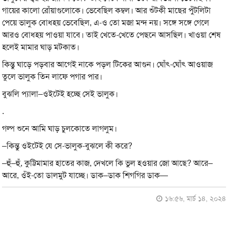
গায়ের কালো রোঁয়াগুলোকে। ভেবেছিল কম্বল। আর শুঁটকী মাছের পুঁটলিটা
পেয়ে ভালুক বোধহয় ভেবেছিল, এ-ও তো মজা মন্দ নয়। সঙ্গে সঙ্গে গেলে
আরও বোধহয় পাওয়া যাবে। তাই খেতে-খেতে পেছনে আসছিল। খাওয়া শেষ
হলেই মামার ঘাড় মটকাত।
কিন্তু ঘাড়ে পড়বার আগেই নাকে পড়ল টিকের আগুন। ঘোঁৎ-ঘোঁৎ আওয়াজ
তুলে ভালুক তিন লাফে পগার পার।
বুঝলি প্যালা–ওইটেই হচ্ছে সেই ভালুক।
.
গল্প শুনে আমি ঘাড় চুলকোতে লাগলুম।
–কিন্তু ওইটেই যে সে-ভালুক-বুঝলে কী করে?
–হুঁ–হুঁ, কুট্টিমামার হাতের কাজ, দেখলে কি ভুল হওয়ার জো আছে? আরে–
আরে, ওঁই-তো ডালমুট যাচ্ছে। ডাক–ডাক শিগগির ডাক—
১৬:৫৬, মার্চ ১৪, ২০২৪