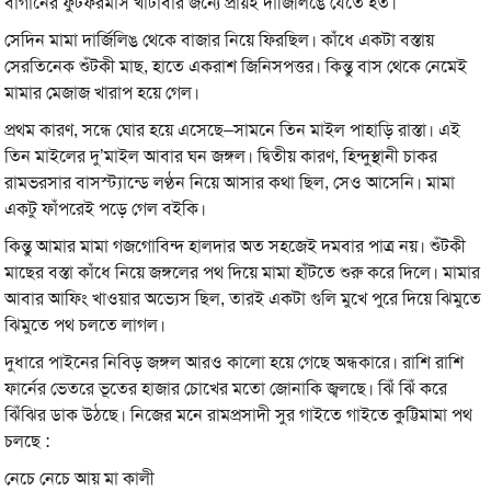
বাগানের ফুটফরমাস খাটাবার জন্যে প্রায়ই দার্জিলিঙে যেতে হত।
সেদিন মামা দার্জিলিঙ থেকে বাজার নিয়ে ফিরছিল। কাঁধে একটা বস্তায়
সেরতিনেক শুঁটকী মাছ, হাতে একরাশ জিনিসপত্তর। কিন্তু বাস থেকে নেমেই
মামার মেজাজ খারাপ হয়ে গেল।
প্রথম কারণ, সন্ধে ঘোর হয়ে এসেছে–সামনে তিন মাইল পাহাড়ি রাস্তা। এই
তিন মাইলের দু’মাইল আবার ঘন জঙ্গল। দ্বিতীয় কারণ, হিন্দুস্থানী চাকর
রামভরসার বাসস্ট্যান্ডে লণ্ঠন নিয়ে আসার কথা ছিল, সেও আসেনি। মামা
একটু ফাঁপরেই পড়ে গেল বইকি।
কিন্তু আমার মামা গজগোবিন্দ হালদার অত সহজেই দমবার পাত্র নয়। শুঁটকী
মাছের বস্তা কাঁধে নিয়ে জঙ্গলের পথ দিয়ে মামা হাঁটতে শুরু করে দিলে। মামার
আবার আফিং খাওয়ার অভ্যেস ছিল, তারই একটা গুলি মুখে পুরে দিয়ে ঝিমুতে
ঝিমুতে পথ চলতে লাগল।
দুধারে পাইনের নিবিড় জঙ্গল আরও কালো হয়ে গেছে অন্ধকারে। রাশি রাশি
ফার্নের ভেতরে ভূতের হাজার চোখের মতো জোনাকি জ্বলছে। ঝিঁ ঝিঁ করে
ঝিঁঝির ডাক উঠছে। নিজের মনে রামপ্রসাদী সুর গাইতে গাইতে কুট্টিমামা পথ
চলছে :
নেচে নেচে আয় মা কালী