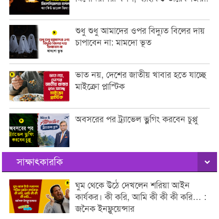
শুধু শুধু আমাদের ওপর বিদ্যুত বিলের দায়
চাপাবেন না: মামদো ভূত
ভাত নয়, দেশের জাতীয় খাবার হতে যাচ্ছে
মাইক্রো প্লাস্টিক
অবসরের পর ট্র্যাভেল ভ্লগিং করবেন চুপ্পু
সাক্ষাৎকারকি
ঘুম থেকে উঠে দেখলেন শরিয়া আইন
কার্যকর। কী করি, আমি কী কী কী করি… :
জনৈক ইনফ্লুয়েন্সার