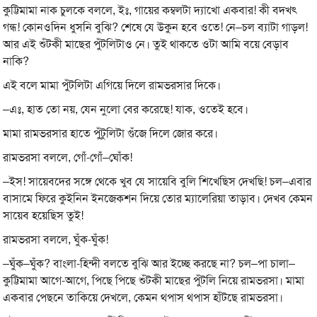
কুট্টিমামা নাক চুলকে বললে, ইঃ, গায়ের কম্বলটা দ্যাখো একবার! কী বদখৎ
গন্ধ! কোনওদিন ধুসনি বুঝি? শেষে যে উকুন হবে ওতে! নে–চল ব্যাটা গাড়ল!
আর এই শুঁটকী মাছের পুঁটলিটাও নে। তুই থাকতে ওটা আমি বয়ে বেড়াব
নাকি?
এই বলে মামা পুঁটলিটা এগিয়ে দিলে রামভরসার দিকে।
–এঃ, হাত তো নয়, যেন নুলো বের করেছে! যাক, ওতেই হবে।
মামা রামভরসার হাতে পুঁটুলিটা গুঁজে দিলে জোর করে।
রামভরসা বললে, গোঁ-গোঁ–ঘোঁক!
–ইস! সায়েবদের সঙ্গে থেকে খুব যে সায়েবি বুলি শিখেছিস দেখছি! চল–এবার
বাসামে ফিরে কুইনিন ইনজেকশন দিয়ে তোর ম্যালেরিয়া তাড়াব। দেখব কেমন
সায়েব হয়েছিস তুই!
রামভরসা বললে, ঘুঁক-ঘুঁক!
–ঘুঁক–ঘুঁক? বাংলা-হিন্দী বলতে বুঝি আর ইচ্ছে করছে না? চল–পা চালা–
কুট্টিমামা আগে-আগে, পিছে পিছে শুঁটকী মাছের পুঁটলি নিয়ে রামভরসা। মামা
একবার পেছনে তাকিয়ে দেখলে, কেমন থপাস থপাস হাঁটছে রামভরসা।