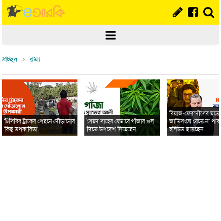
প্রচ্ছদ
রম্য
রিয়াজ-ফেরদৌসের মত
টিসিবির ট্রাকের পেছনে দৌড়ানোর
সৈয়দ সাহেব যেভাবে গাঁজার গুল
জাতিসংঘে যেতে না পার
কিছু উপকারিতা
দিতে উপদেশ দিয়েছেন
হলিউড ছাড়ছেন...