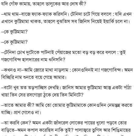
যদি গোঁফ কামায়, তাহলে ভালুকের আর দোষ কী?
–থাম থাম–বাজে ফ্যাক-ফ্যাক করিসনি। টেনিদা চটে গিয়ে বললে : যদি এখন
এখানে কুট্টিমামা থাকত, তাহলে বুঝতিস সব জিনিস নিয়েই ইয়ার্কি চলে না।
–কে কুট্টিমামা?
–কে কুট্টিমামা?
–টেনিদা চোখ দুটোকে পাটনাই পেঁয়াজের মতো বড় বড় করে বললে : তুই
গজগোবিন্দ হালদারের নাম শুনিসনি?
–কখনও না–আমি জোরে মাথা নাড়লাম : কোনওদিনই না! গজগোবিন্দ। অমন
বিচ্ছিরি নাম শুনতে বয়ে গেছে আমার।
–বটে! খুব তত তড়পাচ্ছিস দেখছি। জানিস আমার কুট্টিমামা আস্ত একটা পাঁঠা
খায়! তিন সের রসগোল্লা ঠুকে দেয় তিন মিনিটে?
–তাতে আমার কী? আমি তো তোমার কুট্টিমামাকে কোনওদিন নেমন্তন্ন করতে
যাচ্ছি। প্রাণ গেলেও না।
–তা করবি কেন? অমন একটা জাঁদরেল লোকের পায়ের ধুলো পড়বে তোর
বাড়িতে–অমন কপাল করেছিস নাকি তুই? পালাজ্বরে ভুগিস আর শিঙিমাছের