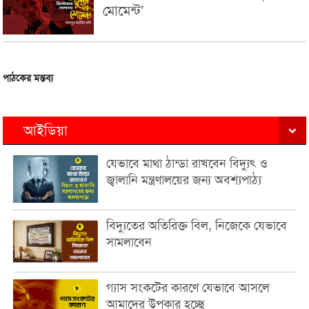
মোমেন্ট’
পাঠকের মন্তব্য
আইডিয়া
যেভাবে মাথা ঠান্ডা রাখবেন বিদ্যুৎ ও
জ্বালানি মন্ত্রণালয়ের জন্য অবশ্যপাঠ্য
বিদ্যুতের অতিরিক্ত বিল, নিজেকে যেভাবে
সামলাবেন
গ্যাস সংকটের কারণে যেভাবে আসলে
আমাদের উপকার হচ্ছে