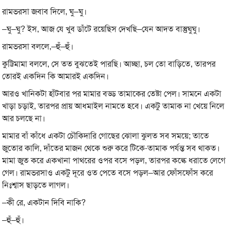
রামভরসা জবাব দিলে, ঘু–ঘু।
–ঘু–ঘু? ইস, আজ যে খুব ডাঁটে রয়েছিস দেখছি–যেন আদত বাস্তুঘুঘু।
রামভরসা বললে,–হুঁ–হুঁ।
কুট্টিমামা বললে, সে তত বুঝতেই পারছি। আচ্ছা, চল তো বাড়িতে, তারপর
তোরই একদিন কি আমারই একদিন।
আরও খানিকটা হাঁটবার পর মামার বড্ড তামাকের তেষ্টা পেল। সামনে একটা
খাড়া চড়াই, তারপর প্রায় আধমাইল নামতে হবে। একটু তামাক না খেয়ে নিলে
আর চলছে না।
মামার বাঁ কাঁধে একটা চৌকিদারি গোছের ঝোলা ঝুলত সব সময়ে; তাতে
জুতোর কালি, দাঁতের মাজন থেকে শুরু করে টিকে-তামাক পর্যন্ত সব থাকত।
মামা জুত করে একখানা পাথরের ওপর বসে পড়ল, তারপর কল্কে ধরাতে লেগে
গেল। রামভরসাও একটু দূরে ওত পেতে বসে পড়ল–আর ফোঁসফোঁস করে
নিঃশ্বাস ছাড়তে লাগল।
–কী রে, একটান দিবি নাকি?
–হুঁ–হুঁ।