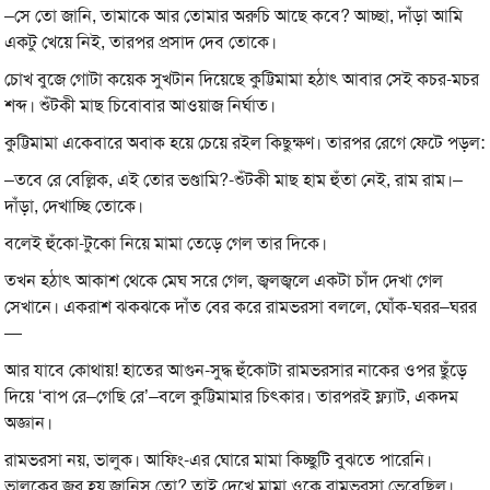
–সে তো জানি, তামাকে আর তোমার অরুচি আছে কবে? আচ্ছা, দাঁড়া আমি
একটু খেয়ে নিই, তারপর প্রসাদ দেব তোকে।
চোখ বুজে গোটা কয়েক সুখটান দিয়েছে কুট্টিমামা হঠাৎ আবার সেই কচর-মচর
শব্দ। শুঁটকী মাছ চিবোবার আওয়াজ নির্ঘাত।
কুট্টিমামা একেবারে অবাক হয়ে চেয়ে রইল কিছুক্ষণ। তারপর রেগে ফেটে পড়ল:
–তবে রে বেল্লিক, এই তোর ভণ্ডামি?-শুঁটকী মাছ হাম হুঁতা নেই, রাম রাম।–
দাঁড়া, দেখাচ্ছি তোকে।
বলেই হুঁকো-টুকো নিয়ে মামা তেড়ে গেল তার দিকে।
তখন হঠাৎ আকাশ থেকে মেঘ সরে গেল, জ্বলজ্বলে একটা চাঁদ দেখা গেল
সেখানে। একরাশ ঝকঝকে দাঁত বের করে রামভরসা বললে, ঘোঁক-ঘরর–ঘরর
—
আর যাবে কোথায়! হাতের আগুন-সুদ্ধ হুঁকোটা রামভরসার নাকের ওপর ছুঁড়ে
দিয়ে ‘বাপ রে–গেছি রে’–বলে কুট্টিমামার চিৎকার। তারপরই ফ্ল্যাট, একদম
অজ্ঞান।
রামভরসা নয়, ভালুক। আফিং-এর ঘোরে মামা কিচ্ছুটি বুঝতে পারেনি।
ভালুকের জ্বর হয় জানিস তো? তাই দেখে মামা ওকে রামভরসা ভেবেছিল।