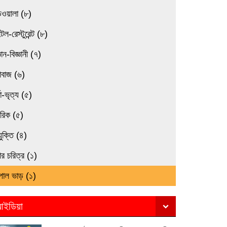
িওয়ালা (৮)
েল-রেস্টুরেন্ট (৮)
্ঞান-বিজ্ঞানী (৭)
াবাজ (৬)
তা-ভৃত্য (৫)
মরিক (৫)
যুক্তি (৪)
র চরিত্র (১)
পাল ভাড় (১)
ইডিয়া