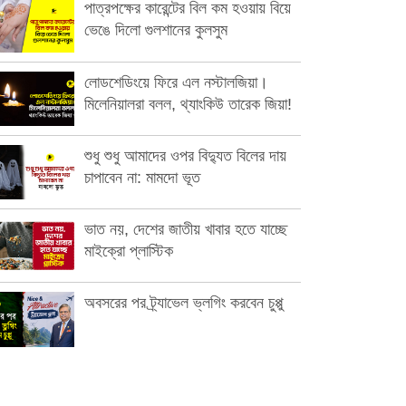
পাত্রপক্ষের কারেন্টের বিল কম হওয়ায় বিয়ে
ভেঙে দিলো গুলশানের কুলসুম
লোডশেডিংয়ে ফিরে এল নস্টালজিয়া।
মিলেনিয়ালরা বলল, থ্যাংকিউ তারেক জিয়া!
শুধু শুধু আমাদের ওপর বিদ্যুত বিলের দায়
চাপাবেন না: মামদো ভূত
ভাত নয়, দেশের জাতীয় খাবার হতে যাচ্ছে
মাইক্রো প্লাস্টিক
অবসরের পর ট্র্যাভেল ভ্লগিং করবেন চুপ্পু