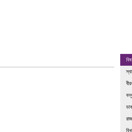
বিষ
স্ব
বী
বন্
ডা
রা
বিখ