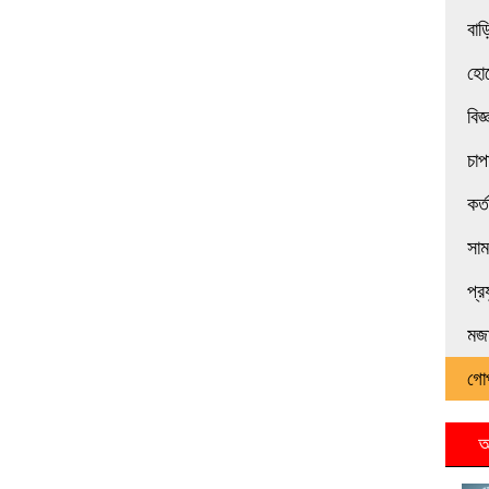
বাড়
হোট
বিজ
চাপ
কর্
সা
প্র
মজা
গো
আ