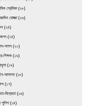
েমিক প্রেমিকা (২৮)
িরুদ্দিন হোজ্জা (২৬)
িল (২৪)
বজগৎ (২৪)
তাল-পাগল (২০)
্র-শিক্ষক (১৯)
াধুলা (১৯)
ন-আদালত (১৮)
িস (১৭)
েতা-বিক্রেতা (১৬)
 পুলিশ (১৪)