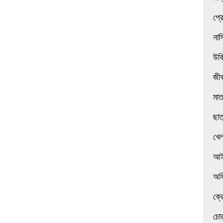
প্র
নাস
উক
জী
মা
ছাত
খেল
আই
অফ
ক্র
চোর