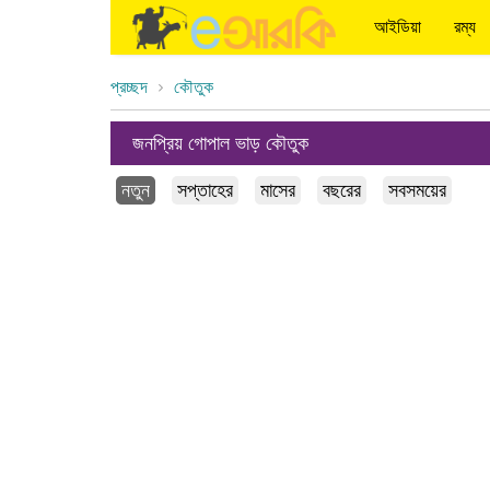
আইডিয়া
রম্য
প্রচ্ছদ
কৌতুক
জনপ্রিয় গোপাল ভাড় কৌতুক
নতুন
সপ্তাহের
মাসের
বছরের
সবসময়ের