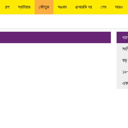
গল্প
স্যাটায়ার
কৌতুক
সঙবাদ
eআরকি নয়
গেম
আরও
ধর
সংক
বড়
১৮
এক