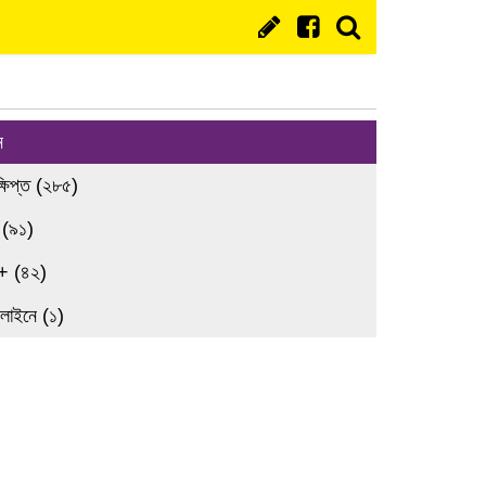
ন
্ষিপ্ত (২৮৫)
 (৯১)
+ (৪২)
লাইনে (১)