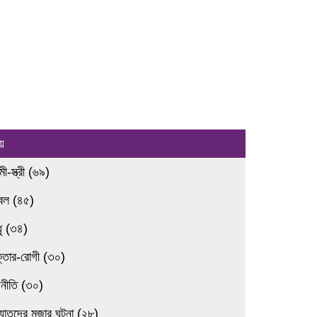
য়
ামী-স্ত্রী (৬৯)
রবল (৪৫)
ধু (৩৪)
ক্তার-রোগী (৩০)
জনীতি (৩০)
্যাতদের মজার ঘটনা (২৮)